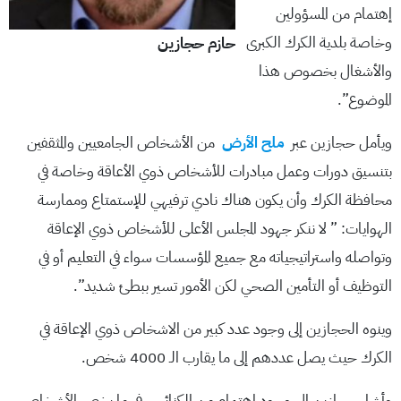
إهتمام من المسؤولين
وخاصة بلدية الكرك الكبرى
حازم حجازين
والأشغال بخصوص هذا
الموضوع”.
ويأمل حجازين عبر
ملح الأرض
من الأشخاص الجامعيين والمثقفين
بتنسيق دورات وعمل مبادرات للأشخاص ذوي الأعاقة وخاصة في
محافظة الكرك وأن يكون هناك نادي ترفيهي للإستمتاع وممارسة
الهوايات: ” لا ننكر جهود المجلس الأعلى للأشخاص ذوي الإعاقة
وتواصله واستراتيجياته مع جميع المؤسسات سواء في التعليم أو في
التوظيف أو التأمين الصحي لكن الأمور تسير ببطئ شديد”.
وينوه الحجازين إلى وجود عدد كبير من الاشخاص ذوي الإعاقة في
الكرك حيث يصل عددهم إلى ما يقارب الـ 4000 شخص.
وأشار حجازين إلى وجود اهتمام من الكنائس في ما يخص الأشخاص