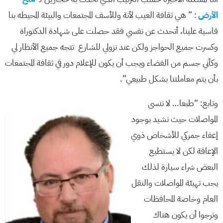
الأرض
: ” هي ثقافة العيب لأنة وللأسف المجتمعات والبيئة المحيطه بنا
قاسية علينا، أتحدث عن نفسي فقد حصلت على شهادة الدكتوراة
وكسرت جميع الحواجز ولكن عند نزولي للشارع تتجه جميع الأنظار لي
وكأني جسم من الفضاء ويجب أن يكون للإعلام دور في ثقافة المجتمعات
بأن يتم معاملتنا بشكل طبيعي”.
وتابع: “طبعا… لا ننسى
المواصلات حيث نشيد بوجود
إعفاء جمركي للأشخاص ذوي
الإعاقة لكن لا يستطيع
البعض شراء سيارة لذلك
يجب تهيئة المواصلات والنقل
العام وخاصة المحافظات
ونرجوا أن يكون هناك