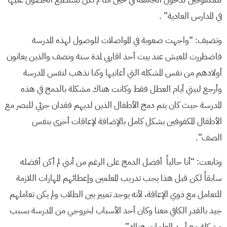
في المدارس العادية” .
وتضيف: “واجهت صعوبة في المواصلات للوصول لهذه المدرسة
فاضطررت للعيش عند بيت أحد اقاربي لمدة سنة ونصف والذين يعانون
أولادهم من نفس المشكله التي أعانيها وكنا نذهب لنفس المدرسة
وأرجع لبيتي أيام العطل فقط وكانت هناك مشكلة بالدمج في هذه
المدرسة حيث كان يتم دمج الأطفال الذين لديهم فقدان جزئي للبصر مع
الأطفال المكفوفين بشكل كامل بالإضافة لإعاقات أخرى بنفس
الصف”.
وتابعت: “أنا حالياً أفضل الدمج على الرغم من أنني لم أكن أفضله
سابقاً لكن قبل هذا يجب تدريب المعلمين وإعطائهم المهارات اللازمة
للتعامل مع ذوي الإعاقة، لأنه يوجد تمييز بين الطلاب ولم يكن تعاملهم
جيد بالقدر الكافي معنا وكان أحد الأسباب لخروجي من المدرسة بسبب
مشكلة مع أحد المعلمات هناك”.