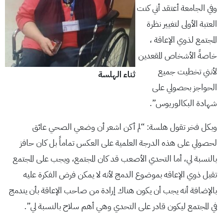
وفي الجامعة أعتقد أني كنت
العتبة الأولى لتغيير نظرة
المجتمع لذوي الإعاقة ،
خاصةً الأشخاص المقعدين
لأنني تخطيت جميع
ثناء الهلسة
الحواجز بحصولي على
شهادة البكالوريوس”.
وبكل فخر تقول هلسة: “لم أكن اشعر أن وضعي الصحي عائق
لحصولي على هذه الدرجة العلمية على العكس تماماً بل كان حافز
بالنسبة لي، أما التحدي الأصعب قد كان المجتمع، ويجب على المجتمع
تقبل ذوي الإعاقه بموضوع الدمج لأنه لا يمكن فرض الفكرة عليه
بالإضافة أنه يجب أن يكون هناك إرادة من صاحب الإعاقة بأن يندمج
في المجتمع ليكون قادر على التحدي وهي أهم سلاح بالنسبة لي”.