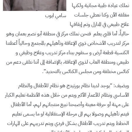
نملك عيادة طبية مجانية ولكنها
مغلقه الأن وكنا نعطي جلسات
سامي ايوب
علاج طبيعي في المنازل وتم إيقافها
حالياً، أما قلبي يعلم فنحن نملك مركز في منطقة أبو نصير بعمان وهو
مركز لتدريب الأشخاص ذوي الإعاقة وتأهيلهم بالمجتمع وحالياً أعطتنا
الكنسية قطعة أرض و سنقوم ببناء مركز تدريب وعلاج وظيفي و
طبيعي ومنطقة العاب لذوي الإعاقة، بالإضافة إلى أننا نتلقى دعم من
كنائس مختلفة ومن مجلس الكنائس بالتحديد”.
ويضيف: “يوجد لدينا نظام بورتيدج هو نظام للأطفال والنظام
الأساسي ونظام للأعمار الأكبر ويتم من خلال هذه الأنظمة تعليم الكبار
على مهنة أو حرفة معينة وأصبحنا نبيع منتجاتهم لهم، أما الأطفال
فيتم تأهيلهم وصولا بهم الى مرحلة الإستقلالية او ما يسمى تعليم
الخطط ويتم تدريب الأطفال بشكل فردي ويتم تدريبهم على المهارات