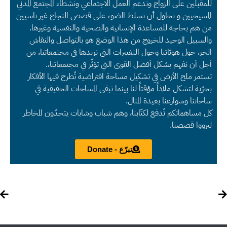
للمقبلين على الزواج وندعم العمل الاجتماعي ونشطاء المجتمع المدني
المسيحيين و نحاول أن نسلط الضوء على قصص النجاح غير ناسيين
من هم بحاجة للمساعدة الإنسانية والصحية والنفسية وغيرها.
والسبيل الوحيد للخروج من هذا الوضع هو بالتواصل والنقاش
الحر، حول هويّاتنا وحول التغييرات التي نريدها في مجتمعاتنا، من
أجل أن نفهم بشكل أفضل القوى التي تؤثّر في مجتمعاتنا،.
تستمر ملح الأرض في تشكيل مساحة افتراضية تُطرح فيها الأفكار
بحرّية لتشكل ملاذاً مؤقتاً لنا بينما تبقى المساحات الحقيقية في
ساحاتنا وشوارعنا بعيدة المنال.
كل مساهماتكم تُدفع لكتّابنا، وهم شباب وشابات يتحدّون المخاطر
ليرووا قصصنا.
تبرّع - Donate