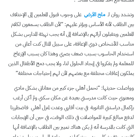
وتشدد روان لـ
ملح الأرض
على وجوب قبول المعلمين إلى الإختلاف
بين الطلاب لأنه الأساس ويؤثر عليهم: “لأن الطلاب يسمعون لكلام
المعلمين ويتقبلون آرائهم بالإضافة إلى أنه يجب تهيئة المدارس بشكل
مناسب للأشخاص ذوي الإعاقة، على سبيل المثال كنت أعاني من
استخدام الحاسوب بسبب ضعف بصري وهذا كان يسبب الإزعاج
للمعلمة ولم يفكروا في إيجاد الحلول لنا، ولا يجب دمج الأطفال الذين
يملكون إعاقات مختلفة مع بعضهم لأن لهم إحتياجات مختلفة”
وواصلت حديثها: “تحمل أهلي جزء كبير من معاناتي بشكل مادي
ومعنوي حيث كانت مدرستي بعيدة عن مكان سكني ولم أكن أرغب
بإكمال دراستتي الثانوية في بيت أقاربي وعدت لمنزل أهلي فاضطررنا
لدفع مبالغ كبيرة للمواصلات في ذلك الوقت، في حين أن الإيجابات
التي كانت بالمدرسة أنه لم يكن هناك تمييز بين الطلاب بالإضافة أنها
كانت مهيئة بشكل جيد حيث كنا ندرس مادة الحاسوب بإستخدام