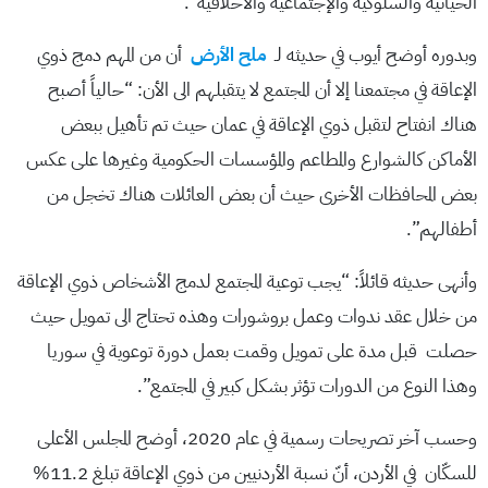
الحياتية والسلوكية والإجتماعية والأخلاقية”.
وبدوره أوضح أيوب في حديثه لـ
ملح الأرض
أن من المهم دمج ذوي
الإعاقة في مجتمعنا إلا أن المجتمع لا يتقبلهم الى الأن: “حالياً أصبح
هناك انفتاح لتقبل ذوي الإعاقة في عمان حيث تم تأهيل ببعض
الأماكن كالشوارع والمطاعم والمؤسسات الحكومية وغيرها على عكس
بعض المحافظات الأخرى حيث أن بعض العائلات هناك تخجل من
أطفالهم”.
وأنهى حديثه قائلاً: “يجب توعية المجتمع لدمج الأشخاص ذوي الإعاقة
من خلال عقد ندوات وعمل بروشورات وهذه تحتاج الى تمويل حيث
حصلت قبل مدة على تمويل وقمت بعمل دورة توعوية في سوريا
وهذا النوع من الدورات تؤثر بشكل كبير في المجتمع”.
وحسب آخر تصريحات رسمية في عام 2020، أوضح المجلس الأعلى
للسكّان في الأردن، أنّ نسبة الأردنيين من ذوي الإعاقة تبلغ 11.2%