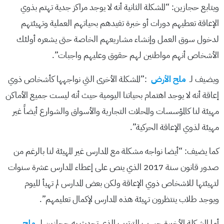
ويتابع حجازين: “المشكلة الثانية أنه لا يوجد مراكز جدية تهتم بذوي
الإعاقة تعطيهم دورات أو خبرة تفيدهم بحياتهم العملية وتهيئتهم
لدخول سوق العمل وإنشاء مشاريعهم الخاصة حتى يشعره أولئك
الأشخاص أنهم مواطنين لهم حقوق وعليهم واجبات”.
ويضيف لـ
ملح الأرض
:”المشكلة الأخرى التي نواجهها كأشخاص ذوي
إعاقة أنه لا يوجد اهتمام بحياتنا اليومية حيث أنه ليست جميع الأماكن
مهيئة لنا كالمؤسسات والمحلات التجارية والأسواق والشوارع أيضاً غير
مهيئة لذوي الإعاقة الحركية”.
كما يضيف: “أيضا نواجه مشكلة مع المدارس غير المهيئة لنا بالرغم من
صدور قانون سنة 2017 الذي ينص على إعطاء المدارس عشرة سنوات
لتهيئتها للاشخاص ذوي الإعاقة ولكن بعض المدارس لم تهيأ لليوم
ويوجد طلاب ينتظرون تهيئة هذه المدارس لإكمال تعليمهم”.
أما المشكلة الأخيرة حسب الترتيب الذي تحدث به حجازين لـ
ملح