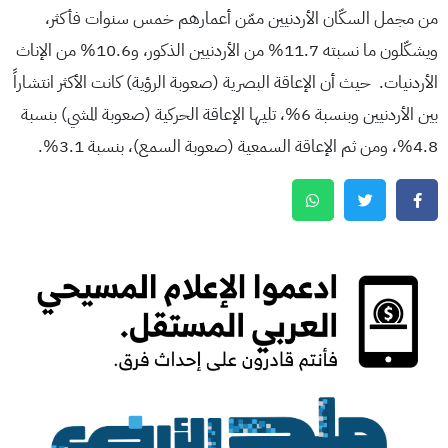
من مجمل السكّان الأردنيين ممّن أعمارهم خمس سنوات فأكثر،
ويشكّلون ما نسبته 11.7% من الأردنيين الذكور، و10.6% من الإناث
الأردنيات. حيث أن الإعاقة البصرية (صعوبة الرؤية) كانت الأكثر انتشاراً
بين الأردنيين وبنسبة 6%، تليها الإعاقة الحركية (صعوبة المشي) بنسبة
4.8%، ومن ثم الإعاقة السمعية (صعوبة السمع)، بنسبة 3.1%.