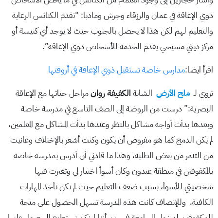
ذوي الإعاقة في عمان والرزقاء وجرش ومادبا: “تقدم الكنائس الرعاية
والتعليم لهم لكن هذا لا يحصل بالجنوب حيث لا يوجد أي كنيسة أو
مركز ديني مسيحي يقدم الخدمة للأشخاص ذوي الإعاقة”.
اقرأ ايضا:
مدارس خاصة تستقبل ذوي الإعاقة في أروقتها
تروي لـ
ملح الأرض
الشابة
الكفيفة روان
مراحل حياتها مع الإعاقة
البصرية:” درست من الروضة إلى الصف التاسع في مدرسة خاصة
وبعدها بدأت أواجه مشاكل بالنظر وعندها بدأت المشاكل مع المعلمين،
لم يكن الدمج كما هو مفروض أن يكون وكنت أشعر بالإختلاف وعانيت
من التنمر من بعض الطلبة، وهذا ما قادني أن أدرس بمدرسة خاصة
بالمكفوفين في منطقة عبدون وكان أسوأ اختيار لي وتغيرت فيها
شخصيتي للأسوأ، بسبب ضعف التعليم حيث لم نكن نأخذ المهارات
الكافية، وللإنصاف كانت هذه المدرسة تسهل الحصول على منحة
للمكفوفين لدخول الجامعة في حين أننا لم نكن نستطيع الحصول عليها