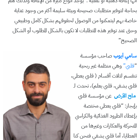
أنها إعاقة ذهنية أو عقلية :”يوجد أنواع كثيرة من الإعاقة ولذلك هم
بحاجة لتوفير متطلبات صحيحة وبيئة سليمة أكثر من وجود عناية
خاصة بهم ليتمكنوا من الوصول لحقوقهم بشكل كامل وطبيعي
وحتى عند توفير هذه المتطلبات لا تكون بالشكل المطلوب أو الشكل
الصحيح”
سامي أيوب
صاحب مؤسسة
“
قلبي”
وهي منظمة غير ربحية
تنقسم لثلاث أقسام ( قلبي يعطي،
قلبي يشفي، قلبي يعلم)، تحدث لـ
ملح الأرض
عن مؤسسة قلبي
بإيجاز: “قلبي يعطي مختصة
بإعطاء الطرود الغذائية والكراسي
المتحركة والعكازات وغيرها من
العطايا، أما قلبي يشفي فنحن كنا