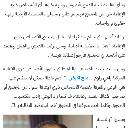
وتنأى هلسة كلمة الدمج لأنه ومن وجهة نظرها أن الأشخاص ذوي
الإعاقة جزء من المجتمع فهم مواطنون يحملون الجنسية الأردنية ولهم
حقوق و واجبات.
وغاية آمالها -في ختام حديثها- أن يتقبل المجتمع الأشخاص ذوي
الإعاقة: “هذا ما تحدّثنا به أدياننا، ونحن نرغب بالعيش والعمل ونعتمد
على أنفسنا في المجتمع فأرجو إعطائنا فرصة”.
ومن جانبه تحدث الصحفي والناشط في حقوق الأشخاص ذوي الإعاقة
الحركية
رامي زلوم
لـ
ملح الأرض
:” أهم نقطة ممكن أن نتكلم عنها
هي الوعي والمعرفة بقضية الأشخاص ذوي الإعاقة سواء من المجتمع أو
صاحب الأعاقة نفسه وعائلته، ف كلما زاد الوعي زادت مكتسبات
الحقوق وكلما زادت معرفتنا في الحقوق كلما استطعنا المطالبة بها”.
ويشير: “بالنسبة