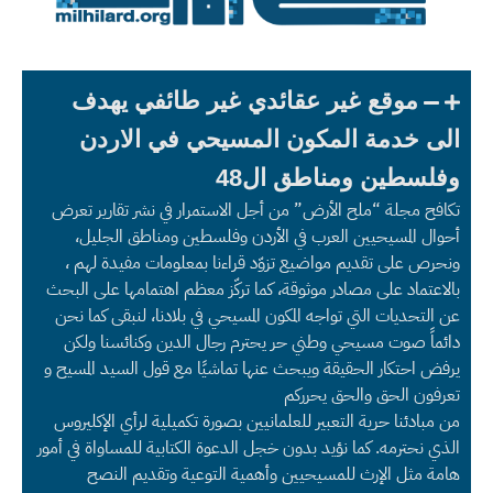
موقع غير عقائدي غير طائفي يهدف
الى خدمة المكون المسيحي في الاردن
وفلسطين ومناطق ال48
تكافح مجلة “ملح الأرض” من أجل الاستمرار في نشر تقارير تعرض
أحوال المسيحيين العرب في الأردن وفلسطين ومناطق الجليل،
ونحرص على تقديم مواضيع تزوّد قراءنا بمعلومات مفيدة لهم ،
بالاعتماد على مصادر موثوقة، كما تركّز معظم اهتمامها على البحث
عن التحديات التي تواجه المكون المسيحي في بلادنا، لنبقى كما نحن
دائماً صوت مسيحي وطني حر يحترم رجال الدين وكنائسنا ولكن
يرفض احتكار الحقيقة ويبحث عنها تماشيًا مع قول السيد المسيح و
تعرفون الحق والحق يحرركم
من مبادئنا حرية التعبير للعلمانيين بصورة تكميلية لرأي الإكليروس
الذي نحترمه. كما نؤيد بدون خجل الدعوة الكتابية للمساواة في أمور
هامة مثل الإرث للمسيحيين وأهمية التوعية وتقديم النصح