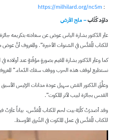
https://milhilard.org/nc5m
:
داوُد كُثّاب
– ملح الأرض
عبَّر الدّكتور بشارة الياس عوض عن سعادته بتكريمه جائزة
للكتاب المُقدَّس في السّنوات الأخيرة”. والمعروف أنَّ عوض
كما وعبَّر الدّكتور بشارة المقيم بصورةٍ مؤقّتةٍ عند أولاده
نستطيع لوقف هذه الحرب ووقف سفك الدّماء.” المعروف أنَّ
وعلَّقَ الدّكتور القسّ سهيل عودة مدانات الرّئيس الأسبق 
القدس بجائزة لبيب لأثر الملكوت”.
للكتاب المُقدَّس في عمل الملكوت في الشّرق الأوسط.