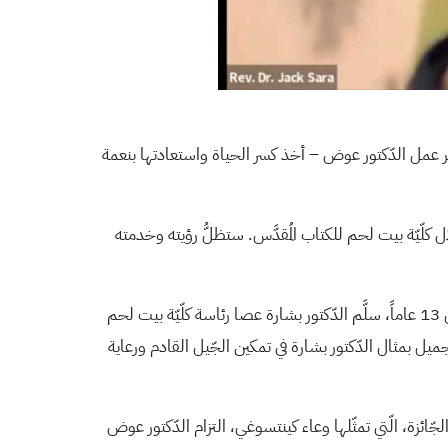
هر عمل الدّكتور عوض – أخذ كسر الحياة واستعادتها بنعمة
 كلّيّة بيت لحم للكتاب المُقدَّس. ستظلُّ رؤيته وخدمته
طلبَتْ SRG من الدّكتور سارة تقديم هذه الهديّة الخاصّة والمتميزة للدّكتور بشارة نيابةً عنهم. كان من المدهش أن نشهد التّوازي: قبل 13 عاماً، سلَّم الدّكتور بشارة عصا رئاسة كلّيّة بيت لحم
 جميل بمثال الدّكتور بشارة في تمكين الجّيل القادم ورعاية
الجّائزة، الّتي تمثّلها وعاء كينتسوغي، التزام الدّكتور عوض