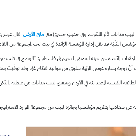
 لبيب مدانات لأثر الملكوت. وفي حديثٍ حصريٍّ مع
ملح الأرض
قال عوض: “أ
 مؤسِّس الكلّيّة قد نقل إدارة المؤسّسة الرّائدة في بيت لحم لمجموعة من الق
 في الولايات المتّحدة عن حزنه العميق لما يجري في فلسطين: “الوضع في فلسطين 
 زوجة بشارة عوض المربّية سلوى من مواليد قطّاع غزّة وقد توفّيَتْ بعد 
لطائفة الكنيسة المعمدانيّة في الأردن وشقيق لبيب مدانات عن غبطته بالتّكر