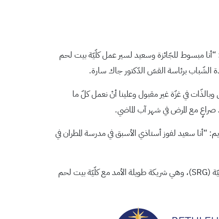
نا مبسوط للجّائزة وسعيد لسير عمل كلّيّة بيت لحم
ادة الشّباب برئاسة القسّ الدّكتور جاك سارة.
وبالذّات في غزّة غير مقبول وعلينا أنْ نعمل كلّ ما
صراعٍ مع المرض في شهر آب الماضي.
يم: “أنا سعيد لفوز أستاذي الأسبق في مدرسة المطران في
وقد أصدرَتْ كلّيّة بيت لحم للكتاب المُقدَّس، بياناً عبَّرَتْ فيه عن سعادتها بتكريم مؤسِّسها بجائزة لبيب من مجموعة الموارد الاستراتيجيّة (SRG)، وهي شريكة طويلة الأمد مع كلّيّة بيت لحم