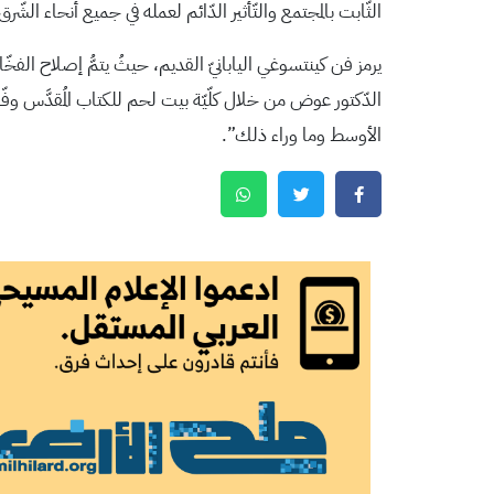
الثّابت بالمجتمع والتّأثير الدّائم لعمله في جميع أنحاء الشّر
يرمز فن كينتسوغي اليابانيّ القديم، حيثُ يتمُّ إصلاح الفخّا
الدّكتور عوض من خلال كلّيّة بيت لحم للكتاب المُقدَّس وفّ
الأوسط وما وراء ذلك”.