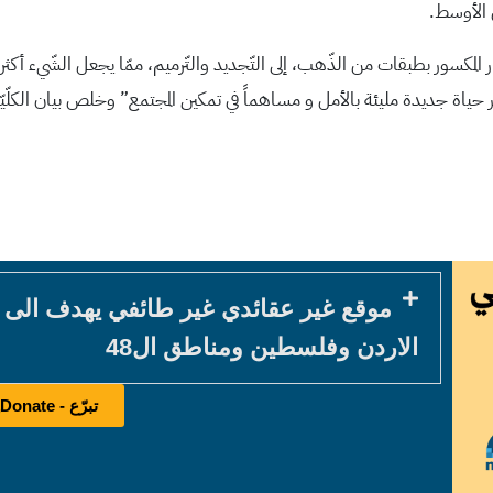
ق الأوسط.
ر المكسور بطبقات من الذّهب، إلى التّجديد والتّرميم، ممّا يجعل الشّيء أكثر ج
ر حياة جديدة مليئة بالأمل و مساهماً في تمكين المجتمع” وخلص بيان الكلّيّة
موقع غير عقائدي غير طائفي يهدف الى
الاردن وفلسطين ومناطق ال48
تبرّع - Donate