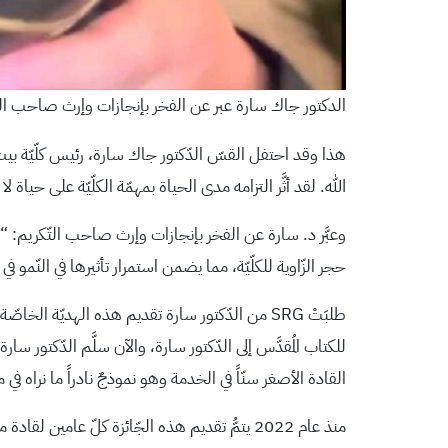
الدكتور جاك سارة عبر عن الفخر بإنجازات وإرث صاحب الت
هذا وقد احتفل القسّ الدّكتور جاك سارة، رئيس كلّيّة بيت
الله. لقد أثَّر التزامه مدى الحياة بمهمّة الكلّيّة على حي
وعبَّر د. سارة عن الفخر بإنجازات وإرث صاحب التّكريم: “نح
حجر الزّاوية للكلّيّة، مما يضمن استمرار تأثيرها في النّمو في
للكتاب المُقدَّس إلى الدّكتور سارة، والآن سلَّم الدّكتور س
القادة الأصغر سنّاً في الخدمة وهو نموذجٌ نادراً ما نراه في 
منذ عام 2022 يتمُّ تقديم هذه الجّائزة كلّ عا