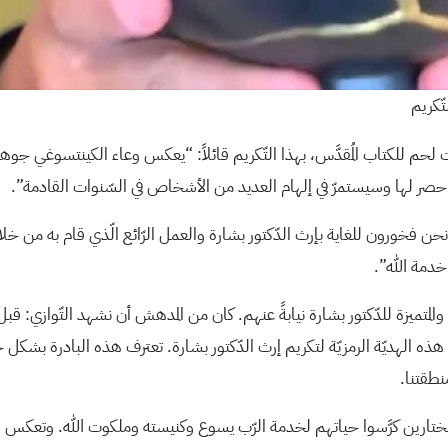
ّكريم
 لحم للكتاب المُقدَّس، بهذا التّكريم قائلاً: “يعكس وعاء الكينتسوغي جو
اة لا حصر لها وسيستمرّ في إلهام العديد من الأشخاص في السّنوات القادمة”.
ن فخورون للغاية بإرث الدّكتور بشارة والعمل الرّائع الّذي قام به من خلال
 خدمة الله”.
ارة هذه الهديّة الرمزيّة لتكريم إرث الدّكتور بشارة. تعترف هذه البادرة بشكل
منطقتنا.
مين لقادة مختارين كرَّسوا حياتهم لخدمة الرّب يسوع وكنيسته وملكوت الله. وتعكس 