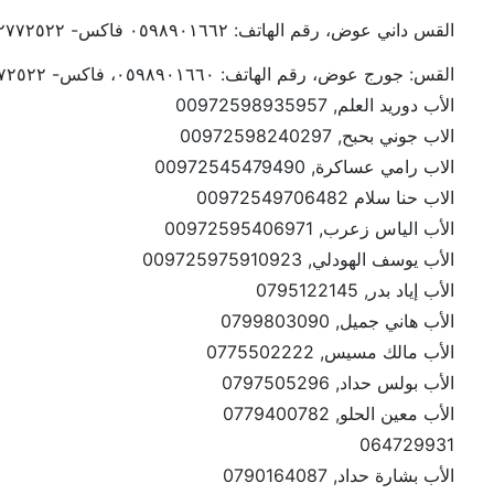
القس داني عوض، رقم الهاتف: ٠٥٩٨٩٠١٦٦٢ فاكس- ٢٧٧٢٥٢٢
القس: جورج عوض، رقم الهاتف: ٠٥٩٨٩٠١٦٦٠، فاكس- ٢٧٧٢٥٢٢
الأب دوريد العلم, 00972598935957
الاب جوني بحبح, 00972598240297
الاب رامي عساكرة, 00972545479490
الاب حنا سلام 00972549706482
الأب الياس زعرب, 00972595406971
الأب يوسف الهودلي, 009725975910923
الأب إياد بدر, 0795122145
الأب هاني جميل, 0799803090
الأب مالك مسيس, 0775502222
الأب بولس حداد, 0797505296
الأب معين الحلو, 0779400782
064729931
الأب بشارة حداد, 0790164087