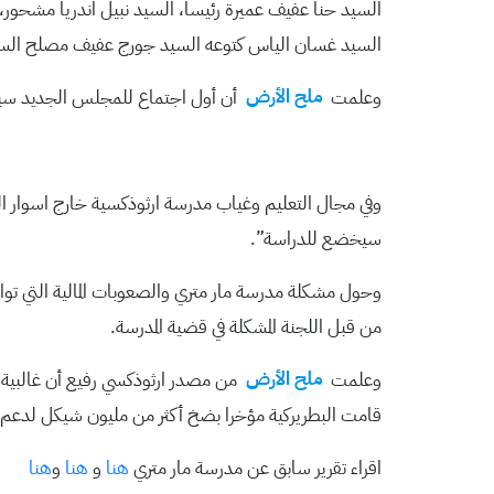
السيد حنا عفيف عميرة رئيسا، السيد نبيل اندريا مشحو
السيد غسان الياس كتوعه السيد جورج عفيف مصلح السيد
وعلمت
ملح الأرض
أن أول اجتماع للمجلس الجديد سيع
وفي مجال التعليم وغياب مدرسة ارثوذكسية خارج اسوار
سيخضع للدراسة”.
وحول مشكلة مدرسة مار متري والصعوبات المالية التي تو
من قبل اللجنة المشكلة في قضية المدرسة.
وعلمت
ملح الأرض
من مصدر ارثوذكسي رفيع أن غالبية ا
قامت البطريركية مؤخرا بضخ أكثر من مليون شيكل لدعم م
اقراء تقرير سابق عن مدرسة مار متري
هنا
و
هنا
و
هنا