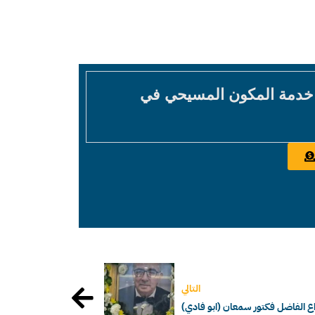
 خدمة المكون المسيحي في
التالي
اع الفاضل فكتور سمعان (ابو فادي)