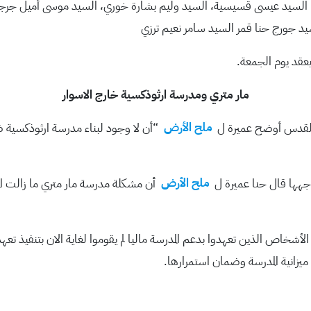
ر، السيد عيسى قسيسية، السيد وليم بشارة خوري، السيد موسى أميل جرج
 جورج حنا قمر السيد سامر نعيم ترزي
قد يوم الجمعة.
مار متري ومدرسة ارثوذكسية خارج الاسوار
 القدس أوضح عميرة ل
ملح الأرض
“أن لا وجود لبناء مدرسة ارثوذكسية ض
اجهها قال حنا عميرة ل
ملح الأرض
أن مشكلة مدرسة مار متري ما زالت المش
لأشخاص الذين تعهدوا بدعم المدرسة ماليا لم يقوموا لغاية الان بتنفيذ 
يزانية المدرسة وضمان استمرارها.