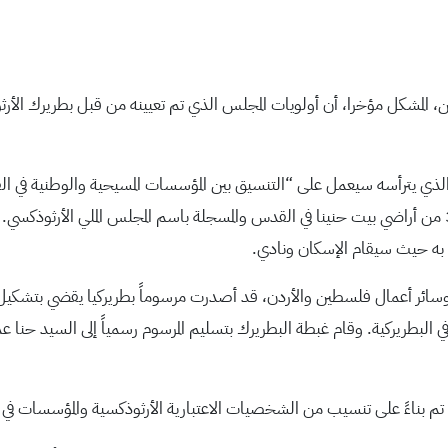
ن، المشكل مؤخرا، أن أولويات المجلس الذي تم تعيينه من قبل بطريرك ال
لذي يترأسه سيعمل على “التنسيق بين المؤسسات المسيحية والوطنية في ا
الواقع في قطعة الأرض رقم 37 من الحوض رقم 30607 من أراضي بيت حنينا في القدس والمسجلة باسم الم
 به حيث سيقام الإسكان ونادي.
ائر أعمال فلسطين والأردن، قد أصدرت مرسوماً بطريركيا يقضي بتشكيل ا
ي البطريركية. وقام غبطة البطريرك بتسليم المرسوم رسمياً إلى السيد حنا عم
د تم بناءً على تنسيب من الشخصيات الاعتبارية الأرثوذكسية والمؤسسات في 