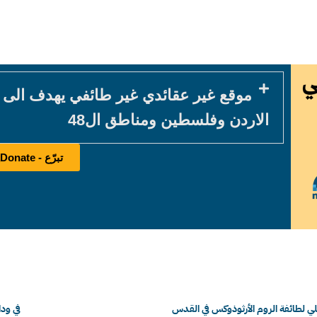
موقع غير عقائدي غير طائفي يهدف الى
الاردن وفلسطين ومناطق ال48
تبرّع - Donate
ي لطائفة الروم الأرثوذوكس في القدس
في ود