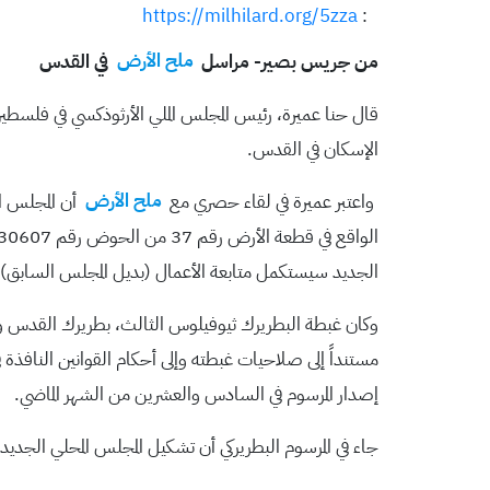
https://milhilard.org/5zza
:
من جريس بصير- مراسل
ملح الأرض
في القدس
قال حنا عميرة، رئيس المجلس الملي الأرثوذكسي في فلسطي
الإسكان في القدس.
واعتبر عميرة في لقاء حصري مع
ملح الأرض
أن المجلس ا
الجديد سيستكمل متابعة الأعمال (بديل المجلس السابق)
وكان غبطة البطريرك ثيوفيلوس الثالث، بطريرك القدس وس
مستنداً إلى صلاحيات غبطته وإلى أحكام القوانين النافذة ف
إصدار المرسوم في السادس والعشرين من الشهر الماضي.
جاء في المرسوم البطريركي أن تشكيل المجلس المحلي الجدي