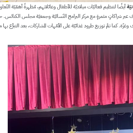
يّة
أيضًا لتنظيم فعاليّات ميلاديّة للأطفال وعائلاتهم، مُظهرةً أهمّيّة التّعاون
ف عبر شراكاتٍ مثمرةٍ مع مركز البرامج النّسائيّة وجمعيّة مجلس الكنائس. حيث
ّة. كما تمَّ توزيع طرود غذائيّة على الأمّهات المشاركات، بعد التبرُّع بها من 