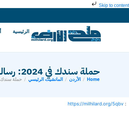
Skip to content
الرئيسية
أ
حملة سندك في 2024: رسالةُ محبةٍ وعطاءٍ في موسمِ الميلاد – فيديوهات وصور
Home
الأردن
المانشيت الرئيسي
حملة سندك في 2024: رسالةُ محبةٍ وعطاءٍ في موسمِ المي
https://milhilard.org/5qbv
: