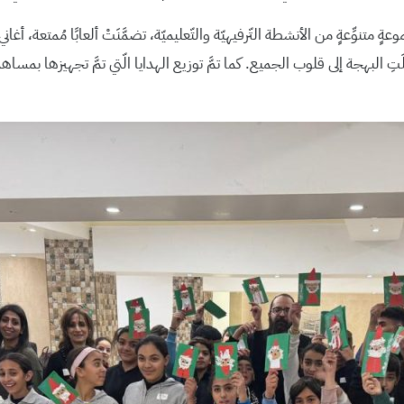
 متنوِّعةٍ من الأنشطة التّرفيهيّة والتّعليميّة، تضمَّنَتْ ألعابًا مُمتعة، أغاني
ِ البهجة إلى قلوب الجميع. كما تمَّ توزيع الهدايا الّتي تمَّ تجهيزها بمساه