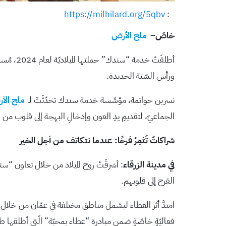
https://milhilard.org/5qbv
:
خاصّ
–
ملح الأرض
ورأس السّنة الجديدة.
نسرين حواتمة، مؤسِّسة خدمة سندك تحدّثَتْ لـ
ملح الأ
الجماعيّ، لتقديمِ يدِ العون وإدخالِ البهجة إلى قلوب من 
شراكاتٌ تُثمِرُ فرحًا: عندما نتكاتف من أجل الخير
في مدينة الزرقاء
: أشرقَتْ روح الميلاد من خلال تعاون “سن
الفرح إلى قلوبهم.
امتدَّ أثر العطاء ليشمل مناطق مختلفة في عمّان من خلال شراك
فعاليّةٍ خاصّةٍ ضمن مبادرة “عطاء بمحبّة” الّتي أطلقها طلبة