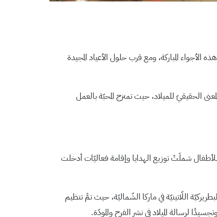
 طفلًا و50 عائلةً من مختلف المناطق في الأردن في هذه الأجواء المباركة، ومع قرب حلول الأعياد المجيدة
نى الحقيقيّ للميلاد، حيث تمتزج المحبّة بالعمل
للأطفال شملَتْ توزيع الهدايا وإقامة فعاليّات أدخلت
كيّة اللّاتينيّة في ماركا الشّماليّة، حيث تمَّ تنظيم
سيدًا لرسالة الميلاد في نشر الفرح والمودّة.