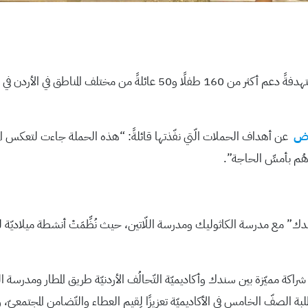
أطلقَتْ خدمة “سندك” حملتها الميلاديّة لعام 2024، مُستهدفةً دعم أكثر من 160
رض
عن أهداف الحملات الّتي نفّذتها قائلةً: “هذه الحملة جاءت لتعكس المع
هُم بأمسِّ الحاجة”.
دك” مع مدرسة الكاثوليك ومدرسة اللّاتين، حيث نُظِّمَتْ أنشطة ميلاديّة 
ة مميّزة بين سندك وأكاديميّة التّحالُف الأردنيّة طريق المطار ومدرسة البطرير
 الصفّ الخامس في الأكاديميّة تعزيزًا لِقيم العطاء والتّضامن المجتمعيّ، وتج