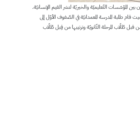
 بين المؤسّسات التّعليميّة والخيريّة لنشر القيم الإنسانيّة.
 قام طلبة المدرسة المعمدانيّة في الصّفوف الأوّل إلى
قبل طُلّاب المرحلة الثّانويّة وترتيبها من قِبل طُلّاب