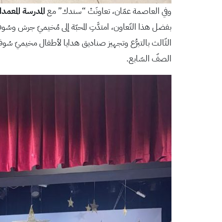
وفي العاصمة عمّان، تعاونَتْ “سندك” مع
المدرسة المعمدان
بفضل هذا التّعاون، امتدَّتِ المحبّة إلى مُخيميّ جرش وسُو
الثّالث بالتبرُّع وتجهيز صناديق هدايا لأطفال مخيميّ سُوف وغز
الصفّ السّابع.