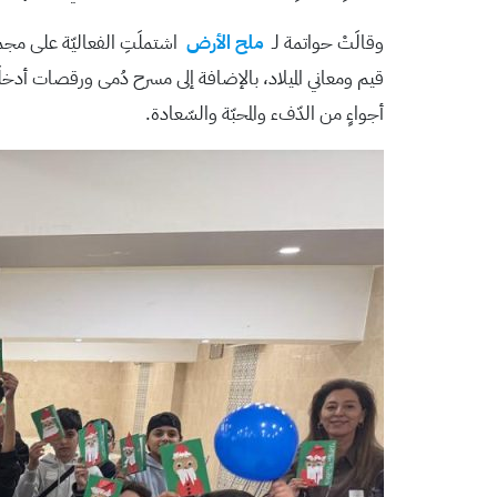
وقالَتْ حواتمة لـ
ملح الأرض
اشتملَتِ الفعاليّة على مجموعةٍ
قيم ومعاني الميلاد، بالإضافة إلى مسرح دُمى ورقصات أدخلَت
أجواءٍ من الدّفء والمحبّة والسّعادة.