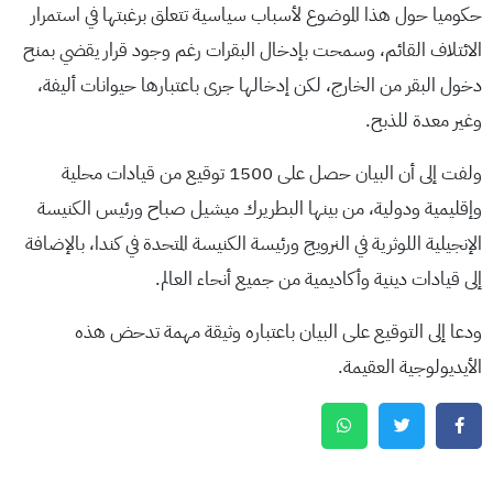
حكوميا حول هذا الموضوع لأسباب سياسية تتعلق برغبتها في استمرار
الائتلاف القائم، وسمحت بإدخال البقرات رغم وجود قرار يقضي بمنح
دخول البقر من الخارج، لكن إدخالها جرى باعتبارها حيوانات أليفة،
وغير معدة للذبح.
ولفت إلى أن البيان حصل على 1500 توقيع من قيادات محلية
وإقليمية ودولية، من بينها البطريرك ميشيل صباح ورئيس الكنيسة
الإنجيلية اللوثرية في النرويج ورئيسة الكنيسة المتحدة في كندا، بالإضافة
إلى قيادات دينية وأكاديمية من جميع أنحاء العالم.
ودعا إلى التوقيع على البيان باعتباره وثيقة مهمة تدحض هذه
الأيديولوجية العقيمة.