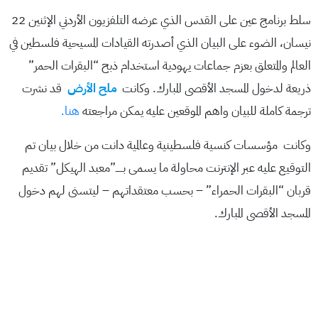
سلط برنامج عين على القدس الذي عرضه التلفزيون الأردني الإثنين 22
نيسان، الضوء على البيان الذي أصدرته القيادات المسيحية فلسطين في
العالم والمتعلق بعزم جماعات يهودية استخدام ذبح “البقرات الحمر”
ذريعة لدخول المسجد الأقصى المبارك. وكانت
ملح الأرض
قد نشرت
ترجمة كاملة للبيان واهم الموقعين عليه يمكن مراجعته
هنا.
وكانت مؤسسات كنسية فلسطينية وعالمية دانت من خلال بيان تم
التوقيع عليه عبر الإنترنت محاولة ما يسمى بـــــ”معبد الهيكل” تقديم
قربان “البقرات الحمراء” – بحسب معتقداتهم – ليتسنى لهم دخول
المسجد الأقصى المبارك.