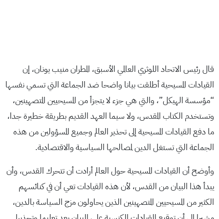
قال رئيس الاتحاد اللوثري العالمي الأسبق، المطران منيب يونان، إن
القيادات المسيحية أطلقت بيانا واضحا ضد الجماعة التي تسمي نفسها
“مؤسسة الهيكل”، والتي هي جزء لا يتجزأ من المسيحيين المتصهينين،
وتستخدم الكتاب المقدس، ولا سيما العهد القديم بطريقة خطيرة جدا،
ما دفع القيادات المسيحية إلى تحذير العالم وجميع المسؤولين من هذه
الجماعة التي تستغل الدين لمصالحها السياسية والاقتصادية.
وأوضح أن القيادات المسيحية حول العالم أرادت أن تتحرك القدس، وأن
يبدأ هذا البيان من القدس، لأن هذه القيادات تعي أن في كنائسهم
الكثير من المسيحيين المتصهينين الذين يحاولون مزج السياسة بالدين،
مشيرا إلى أن توقيع القيادات الكنسية على البيان يعد تعليما وتحذيرا