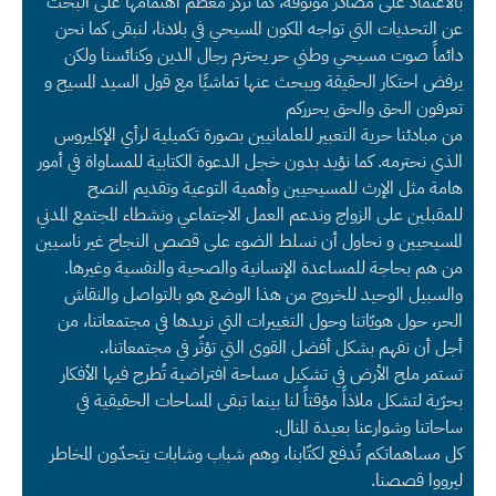
بالاعتماد على مصادر موثوقة، كما تركّز معظم اهتمامها على البحث
عن التحديات التي تواجه المكون المسيحي في بلادنا، لنبقى كما نحن
دائماً صوت مسيحي وطني حر يحترم رجال الدين وكنائسنا ولكن
يرفض احتكار الحقيقة ويبحث عنها تماشيًا مع قول السيد المسيح و
تعرفون الحق والحق يحرركم
من مبادئنا حرية التعبير للعلمانيين بصورة تكميلية لرأي الإكليروس
الذي نحترمه. كما نؤيد بدون خجل الدعوة الكتابية للمساواة في أمور
هامة مثل الإرث للمسيحيين وأهمية التوعية وتقديم النصح
للمقبلين على الزواج وندعم العمل الاجتماعي ونشطاء المجتمع المدني
المسيحيين و نحاول أن نسلط الضوء على قصص النجاح غير ناسيين
من هم بحاجة للمساعدة الإنسانية والصحية والنفسية وغيرها.
والسبيل الوحيد للخروج من هذا الوضع هو بالتواصل والنقاش
الحر، حول هويّاتنا وحول التغييرات التي نريدها في مجتمعاتنا، من
أجل أن نفهم بشكل أفضل القوى التي تؤثّر في مجتمعاتنا،.
تستمر ملح الأرض في تشكيل مساحة افتراضية تُطرح فيها الأفكار
بحرّية لتشكل ملاذاً مؤقتاً لنا بينما تبقى المساحات الحقيقية في
ساحاتنا وشوارعنا بعيدة المنال.
كل مساهماتكم تُدفع لكتّابنا، وهم شباب وشابات يتحدّون المخاطر
ليرووا قصصنا.