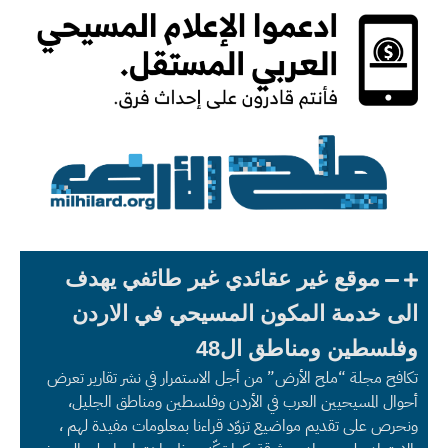
موقع غير عقائدي غير طائفي يهدف
الى خدمة المكون المسيحي في الاردن
وفلسطين ومناطق ال48
تكافح مجلة “ملح الأرض” من أجل الاستمرار في نشر تقارير تعرض
أحوال المسيحيين العرب في الأردن وفلسطين ومناطق الجليل،
ونحرص على تقديم مواضيع تزوّد قراءنا بمعلومات مفيدة لهم ،