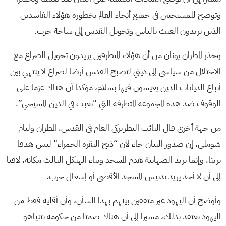
وتوضح للمسيحيين في جميع أنحاء العالم بخطورة هؤلاء الفاسدين
الذين يريدون العبث بالناس وتحويل القدس إلى ساحة حرب.
وحذر المطران يونان من أن هؤلاء المتطرفين يريدون تحويل الصراع مع
الاحتلال من سياسي إلى ديني لتصبح القدس أرضا لصراع لا ينتهي بين
أتباع الديانات الذين يعيشون فيها بسلام، مؤكدا أن هناك عزما على
الوقوف ضد هذه المجموعة المتطرفة التي “تعبث في الدين المسيحي”.
من جهة أخرى قال النائب البطريركي العام في القدس، المطران وليام
شوملي، إن صدور البيان جاء لأن “ذبح البقرة الحمراء” ليس هدفا
بريئا، وإنما يريد الصهاينة هدم المسجد وبناء الهيكل الثالث مكانه، لافتا
إلى أن لا أحد يريد تدنيس المسجد الأقصى أو إشعال حرب.
وأوضح أن اليهود غير متفقين بينهم بهذا الشأن، وأن أقلية فقط من
اليهود تعتقد بذلك، مشيرا إلى أن هناك صمتا من حكومة نتنياهو