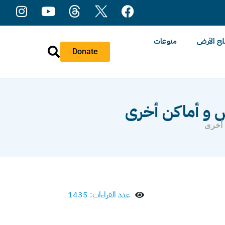
ح الأرض
منوعات
Donate
س و أماكن أخرى
 أخرى
عدد القراءات: 1435