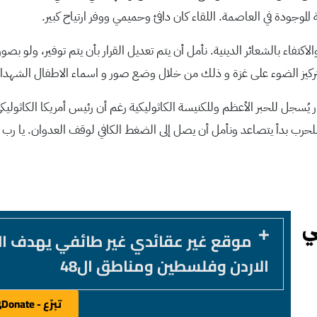
 الموجودة في العاصمة. اللقاء كان دافئ وحميمي ووفر ارتياح كبير.
لاكتفاء بالشعائر الدينية. نأمل أن يتم تعديل القرار بأن يتم توفير، ولو 
بتركيز الضوء على غزة و ذلك من خلال وضع صور و اسماء الاطفال الشهداء ع
سجل للحبر الأعظم وللكنيسة الكاثوليكية رغم أن رئيس أمريكا الكاثوليكي 
دي للحرب بدأ يتصاعد ونأمل أن يصل إلى الضغط الكافي لوقف العدوان. يا ر
موقع غير عقائدي غير طائفي يهدف ا
الاردن وفلسطين ومناطق ال48
تبرّع - Donate