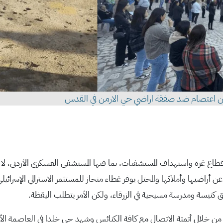
 يمين اعتصام ضد صفقة اراضي حي الارمن في القدس
اع غزة واستهداف المستشفيات، بما فيها المستشفى العسكري الأردني، لا 
عن أراضيها وأملاكها والمحتل يوفر غطاء منحاز للمستثمر الاسترالي الإسرا
ريق كنيسة ومدرسة مسيحية في الزرقاء، ولكن الأمر يتطلب اليقظة.
 من خلال أتمتة الاتصال مع كافة الكنائس وشهد حي خلدا في العاصمة الأر