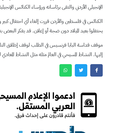
الإنجيلي الأردني والتقى برئاساته ورؤساء الكنائس الإنجيلية
الكنائس في فلسطين والأردن قررت إلغاء أي احتفال كبير وا
يحتفلوا بعيد الميلاد دون ضجة أو إعلان. قد يفكر البعض 
موقف قداسة البابا فرنسيس في الطلب لوقف إطلاق النار يُ
إليها. النشاط المسيحي في العالم مثله مثل النشاط المعا