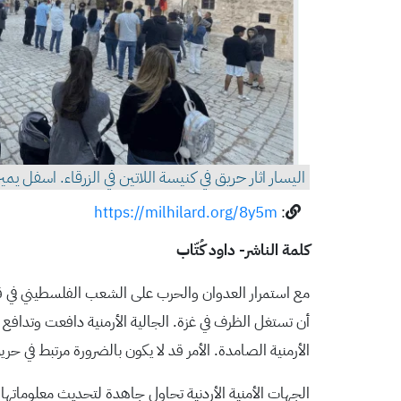
اليسار اثار حريق في كنيسة اللاتين في الزرقاء. اسفل
https://milhilard.org/8y5m
:
كلمة الناشر- داود كُتّاب
مع استمرار العدوان والحرب على الشعب الفلسطيني في قط
أن تستغل الظرف في غزة. الجالية الأرمنية دافعت وتدافع 
الأرمنية الصامدة. الأمر قد لا يكون بالضرورة مرتبط في ح
الجهات الأمنية الأردنية تحاول جاهدة لتحديث معلوماتها