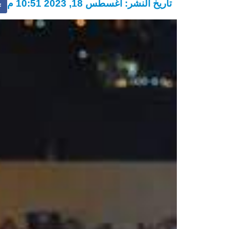
تاريخ النشر: أغسطس 18, 2023 10:51 م