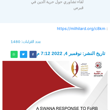
لقاء تشاوري حول حرية الدين في
قبرص
https://milhilard.org/c8km
:
عدد القراءات: 1480
تاريخ النشر: نوفمبر 4, 2022 7:12 م