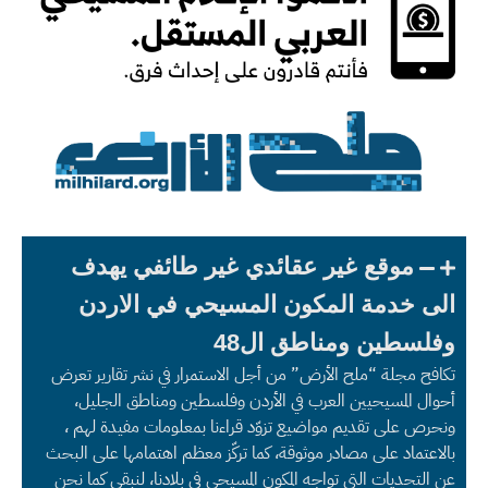
موقع غير عقائدي غير طائفي يهدف
الى خدمة المكون المسيحي في الاردن
وفلسطين ومناطق ال48
تكافح مجلة “ملح الأرض” من أجل الاستمرار في نشر تقارير تعرض
أحوال المسيحيين العرب في الأردن وفلسطين ومناطق الجليل،
ونحرص على تقديم مواضيع تزوّد قراءنا بمعلومات مفيدة لهم ،
بالاعتماد على مصادر موثوقة، كما تركّز معظم اهتمامها على البحث
عن التحديات التي تواجه المكون المسيحي في بلادنا، لنبقى كما نحن