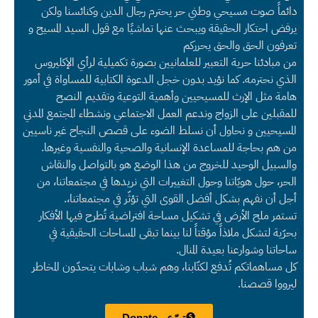
دائماً صوت مسيحي وطني حر يحترم رجال الدين وكنائسنا ولكن
يرفض احتكار الحقيقة ويبحث عنها تماشيًا مع قول السيد المسيح و
تعرفون الحق والحق يحرركم
من مبادئنا حرية التعبير للعلمانيين بصورة تكميلية لرأي الإكليروس
الذي نحترمه. كما نؤيد بدون خجل الدعوة الكتابية للمساواة في أمور
هامة مثل الإرث للمسيحيين وأهمية التوعية وتقديم النصح
للمقبلين على الزواج وندعم العمل الاجتماعي ونشطاء المجتمع المدني
المسيحيين و نحاول أن نسلط الضوء على قصص النجاح غير ناسيين
من هم بحاجة للمساعدة الإنسانية والصحية والنفسية وغيرها.
والسبيل الوحيد للخروج من هذا الوضع هو بالتواصل والنقاش
الحر، حول هويّاتنا وحول التغييرات التي نريدها في مجتمعاتنا، من
أجل أن نفهم بشكل أفضل القوى التي تؤثّر في مجتمعاتنا،.
تستمر ملح الأرض في تشكيل مساحة افتراضية تُطرح فيها الأفكار
بحرّية لتشكل ملاذاً مؤقتاً لنا بينما تبقى المساحات الحقيقية في
ساحاتنا وشوارعنا بعيدة المنال.
كل مساهماتكم تُدفع لكتّابنا، وهم شباب وشابات يتحدّون المخاطر
ليرووا قصصنا.
تبرّع - Donate