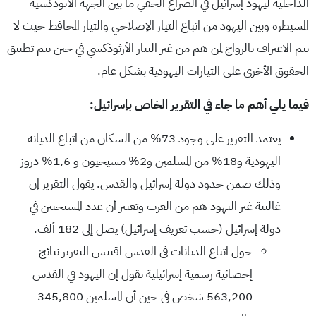
الداخلية ليهود إسرائيل في الصراع الخفي ما بين الجهة الاثوذكسية
المسيطرة وبين اليهود من اتباع التيار الإصلاحي والتيار المحافظ حيث لا
يتم الاعتراف بالزواج لمن هم من غير التيار الأرثوذكسي في حين يتم تطبيق
الحقوق الأخرى على التيارات اليهودية بشكل عام.
فيما
يلي
أهم
ما
جاء
في
التقرير
الخاص
بإسرائيل
:
يعتمد التقرير على وجود 73% من السكان من اتباع الديانة
اليهودية و18% من المسلمين و2% مسيحيون و 1,6% دروز
وذلك ضمن حدود دولة إسرائيل والقدس. يقول التقرير إن
غالبية غير اليهود هم من العرب وتعتبر أن عدد المسيحيين في
دولة إسرائيل (حسب تعريف إسرائيل) يصل إلى 182 ألف.
حول اتباع الديانات في القدس اقتبس التقرير نتائج
إحصائية رسمية إسرائيلية تقول إن اليهود في القدس
563,200 شخص في حين أن المسلمين 345,800