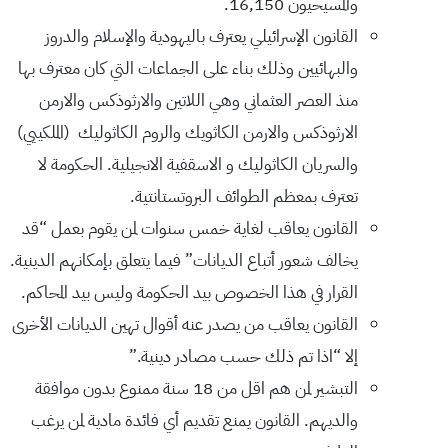
والمسيحيون 16,150.
القانون الإسرائيلي يعترف باليهودية والإسلام والدروز
والبهائيين وذلك بناء على الجماعات التي كان معترف بها
منذ العصر العثماني وهي اللاتين والارثوذكس والارمن
الارثوذكس والارمن الكاثويك والروم الكاثوليك (الملكييي)
والسريان الكاثوليك و الاسقفية الانجيلية. الحكومة لا
تعترف بمعظم الطوائف البروتستانتية.
القانون يعاقب لغاية خمس سنوات لمن يقوم بعمل “قد
يخالف شعور أتباع الديانات” فيما يتعلق بإمكانهم الدينية.
القرار في هذا الخصوص بيد الحكومة وليس بيد المحاكم.
القانون يعاقب من يصدر عنه أقوال تهين الديانات الأخرى
إلا “اذا تم ذلك حسب مصادر دينية.”
التبشير لمن هم اقل من 18 سنة ممنوع بدون موافقة
والديهم. القانون يمنع تقديم أي فائدة مادية لمن يرغب