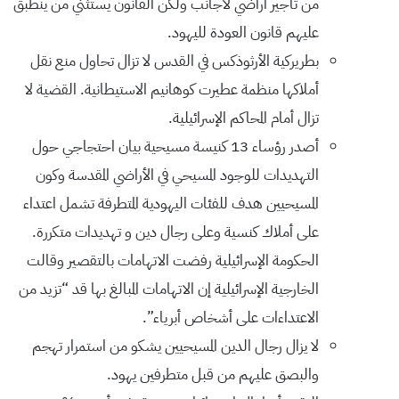
من تأجير أراضي لاجانب ولكن القانون يستثني من ينطبق
عليهم قانون العودة لليهود.
بطريركية الأرثوذكس في القدس لا تزال تحاول منع نقل
أملاكها منظمة عطيرت كوهانيم الاستيطانية. القضية لا
تزال أمام المحاكم الإسرائيلية.
أصدر رؤساء 13 كنيسة مسيحية بيان احتجاجي حول
التهديدات للوجود المسيحي في الأراضي المقدسة وكون
المسيحيين هدف للفئات اليهودية المتطرفة تشمل اعتداء
على أملاك كنسية وعلى رجال دين و تهديدات متكررة.
الحكومة الإسرائيلية رفضت الاتهامات بالتقصير وقالت
الخارجية الإسرائيلية إن الاتهامات المبالغ بها قد “تزيد من
الاعتداءات على أشخاص أبرياء”.
لا يزال رجال الدين المسيحيين يشكو من استمرار تهجم
والبصق عليهم من قبل متطرفين يهود.