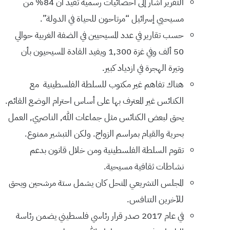
التقرير أشار إلى احصائيات رسمية تفيد أن 84% من
مسيحيي إسرائيل “مرتاحون للحياة في الدولة”.
حسب تقارير في عدد المسيحيين في الضفة الغربية حوالي
50 ألف وفي غزة 1,300 ويفيد القادة المسيحيون بأن
وتيرة الهجرة في ازدياد كبير.
هناك تفاهم غير مكتوب للسلطة الفلسطينية مع
الكنائس غير المعترف بها على أساس احترام الوضع القائم.
يحق لبعض الكنائس مثل جماعات الله, الناصري, العمل
بحرية والقيام بمراسم الزواج. ولكن التبشير ممنوع.
تقوم السلطة الفلسطينية ومن خلال قانون بدعم
نشاطات ثقافية مسيحية.
المجلس التشريعي المنحل كان يشمل ستة مرشحين ويحق
للآخرين التنافس.
في عام 2017 صدر قرار رئاسي فلسطيني يضمن رئاسة