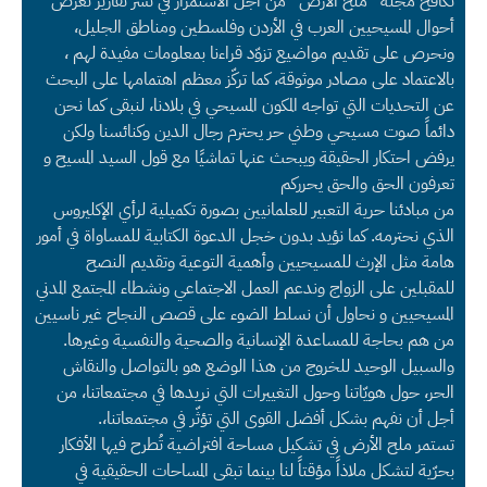
تكافح مجلة “ملح الأرض” من أجل الاستمرار في نشر تقارير تعرض
أحوال المسيحيين العرب في الأردن وفلسطين ومناطق الجليل،
ونحرص على تقديم مواضيع تزوّد قراءنا بمعلومات مفيدة لهم ،
بالاعتماد على مصادر موثوقة، كما تركّز معظم اهتمامها على البحث
عن التحديات التي تواجه المكون المسيحي في بلادنا، لنبقى كما نحن
دائماً صوت مسيحي وطني حر يحترم رجال الدين وكنائسنا ولكن
يرفض احتكار الحقيقة ويبحث عنها تماشيًا مع قول السيد المسيح و
تعرفون الحق والحق يحرركم
من مبادئنا حرية التعبير للعلمانيين بصورة تكميلية لرأي الإكليروس
الذي نحترمه. كما نؤيد بدون خجل الدعوة الكتابية للمساواة في أمور
هامة مثل الإرث للمسيحيين وأهمية التوعية وتقديم النصح
للمقبلين على الزواج وندعم العمل الاجتماعي ونشطاء المجتمع المدني
المسيحيين و نحاول أن نسلط الضوء على قصص النجاح غير ناسيين
من هم بحاجة للمساعدة الإنسانية والصحية والنفسية وغيرها.
والسبيل الوحيد للخروج من هذا الوضع هو بالتواصل والنقاش
الحر، حول هويّاتنا وحول التغييرات التي نريدها في مجتمعاتنا، من
أجل أن نفهم بشكل أفضل القوى التي تؤثّر في مجتمعاتنا،.
تستمر ملح الأرض في تشكيل مساحة افتراضية تُطرح فيها الأفكار
بحرّية لتشكل ملاذاً مؤقتاً لنا بينما تبقى المساحات الحقيقية في