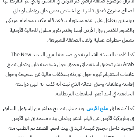
لا يزال موضوع صفقة أراضي دير الأرمن في القدس والتي تم التفريط بها
لصالح مشروع فندق فاخر تابع لشخص يدعى داني روثمان أو داني
بيرنستين يتفاعل على عدة مستويات. فقد قام مكتب محاماة امريكي
بالقدوم للقدس وزار الأردن أيضا وقدم تقرير مطول للجالية الأرمنية
تشمل خطوات عملية لإلغاء الصفقة المشبوهة.
كما قامت النسخة الانجليزية من صحيفة العربي الجديد The New
Arab بنشر تحقيق استقصائي معمق حول شخصية داني روثمان تضع
علامات استفهام كبيرة حول تورطه بصفقات مالية غير صحيحة وحول
إقامته وعلاقاته وحتى ادعائه الذي ثبت أنه كذب انه انهى دراسته
الجامعية في أحد أهم الجامعات البريطانية.
كما كشفنا في
ملح الأرض
وبناء على تصريح مباشر من المسؤول السابق
في بطريركية الأرمن عن قيام المدعو روثمان ببناء مصعد في دير الأرمن
الموجود داخل مجمع كنيسة المهد في بيت لحم. المصعد تم الطلب منه