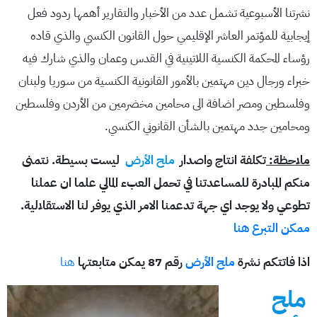
نشرتنا الأسبوعية تشمل عدد من الأخبار والتقارير أهمها ردود فعل
إيجابية للمؤتمر العاشر الإقليمي حول القانون الكنسي والذي قاده
رؤساء المحكمة الكنسية اللاتينية في القدس وعمان والذي شارك فيه
خبراء ورجال دين مهتمين بالأمور القانونية الكنسية من سوريا ولبنان
وفلسطين ومصر اضافة الى محامين مخضرمين من الأردن وفلسطين
ومحامين جدد مهتمين بالشأن القانوني الكنسي.
ملاحظة:
تكلفة انتاج واصدار
ملح الأرض
ليست بسيطة. نتمنى
منكم المبادرة للمساعدتنا في تحمل العبء المالي علما ان عملنا
تطوعي ولا يوجد اي جهة تدعمنا الامر الذي يوفر لنا الاستقلالية.
ممكن التبرع هنا
اذا فاتتكم نشرة
ملح الأرض
رقم 87 يمكن متابعتها
هنا
ملح