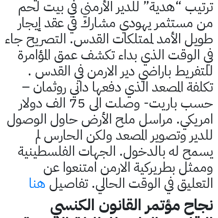
ترتيب “هدية” للدير الأرمني في بيت لحم
من مستثمر يهودي مشارك في عقد إيجار
طويل الأمد لممتلكات القدس. التصريح جاء
في الوقت الذي بداء تكشف عمق المؤامرة
للتفريط باراضي دير الارمن في القدس .
تكلفة المصعد الذي دفعها داني روثمان –
حسب باريت- وصلت الى 75 الف دولار
امريكي. مراسل ملح الأرض حاول الوصول
للدير وتصوير المصعد ولكن الحارس لم
يسمح له بالدخول. الجهات الفلسطينية
وممثل بطريركية الارمن امتنعوا عن
التعليق في الوقت الحالي. تفاصيل
هنا
نجاح مؤتمر القانون الكنسي