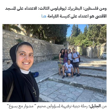
ومن فلسطين:
البطريرك ثيوفيلوس الثالث: الاعتداء على المسجد
الأقصى هو اعتداء على كنيسة القيامة
هنا
من
الجليل:
رحلة دينية ترفيهية لمسؤولين مخيم ” مشوار مع يسوع”