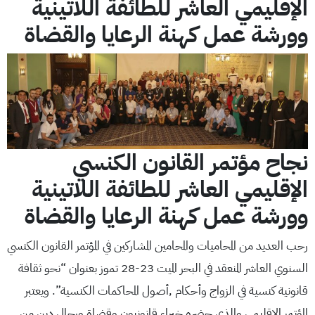
الإقليمي العاشر للطائفة اللاتينية
وورشة عمل كهنة الرعايا والقضاة
نجاح مؤتمر القانون الكنسي
الإقليمي العاشر للطائفة اللاتينية
وورشة عمل كهنة الرعايا والقضاة
رحب العديد من المحاميات والمحامين المشاركين في المؤتمر القانون الكنسي
السنوي العاشر المنعقد في البحر الميت 23-28 تموز بعنوان “نحو ثقافة
قانونية كنسية في الزواج وأحكام ,أصول المحاكمات الكنسية”. ويعتبر
المؤتمر الإقليمي والذي حضره خبراء قانونيون وقضاة ورجال دين من