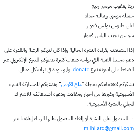
ريتا يعقوب موسى ربيع
جميله موسى رزقالله حداد
ليلى طنوس بولس قعوار
سوسن نجيب الياس قعوار
إذا استمتعتم بقراءة النشرة الحالية وإذا كان لديكم الرغبة والقدرة على
دعم مجلتنا الفتية التي تواجه صعاب كثيرة ندعوكم للتبرع الإلكتروني عبر
الضغط على أيقونة تبرع
donate
والموجودة في نهاية كل مقال.
نشكركم لاهتمامكم بمجلة “
ملح الأرض
” وندعوكم للمشاركة النشرة
الأسبوعية وغيرها من أخبار ومقالات ودعوة أصدقائكم للاشتراك
المجاني بالنشرة الأسبوعية.
· للحصول على النشرة أو إلغاء الحصول عليها الرجاء إعلامنا عبر
milhilard@gmail.com