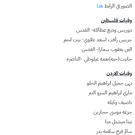
الصور في الرابط
هنا
وفيات فلسطين
دوريس وديع عطالله- القدس
جريس رأفت اسعد علاوي- بيت لحم
الين يعقوب سمارا- القدس
جانيت(حنه)نعمه عيلوطي -الناصره
وفيات الاردن
نهى جميل ابراهيم الحلو
ماري ابراهيم السرو النبر
ناصيف وكيله
جزعه موسى حجازين
نينا ميشيل منا
سالم فرح سلامه بدر