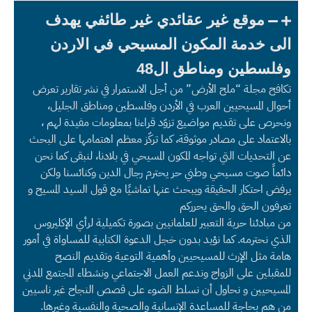
موقع غير عقائدي غير طائفي يهدف
الى خدمة المكون المسيحي في الاردن
وفلسطين ومناطق ال48
تكافح مجلة “ملح الأرض” من أجل الاستمرار في نشر تقارير تعرض
أحوال المسيحيين العرب في الأردن وفلسطين ومناطق الجليل،
ونحرص على تقديم مواضيع تزوّد قراءنا بمعلومات مفيدة لهم ،
بالاعتماد على مصادر موثوقة، كما تركّز معظم اهتمامها على البحث
عن التحديات التي تواجه المكون المسيحي في بلادنا، لنبقى كما نحن
دائماً صوت مسيحي وطني حر يحترم رجال الدين وكنائسنا ولكن
يرفض احتكار الحقيقة ويبحث عنها تماشيًا مع قول السيد المسيح و
تعرفون الحق والحق يحرركم
من مبادئنا حرية التعبير للعلمانيين بصورة تكميلية لرأي الإكليروس
الذي نحترمه. كما نؤيد بدون خجل الدعوة الكتابية للمساواة في أمور
هامة مثل الإرث للمسيحيين وأهمية التوعية وتقديم النصح
للمقبلين على الزواج وندعم العمل الاجتماعي ونشطاء المجتمع المدني
المسيحيين و نحاول أن نسلط الضوء على قصص النجاح غير ناسيين
من هم بحاجة للمساعدة الإنسانية والصحية والنفسية وغيرها.