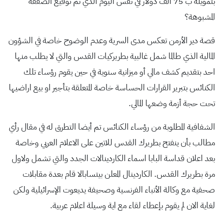
بتمويله ب 75 الف دولار في نفس اليوم الذي تم توقيع الصفقة
المشبوهة؟
قصة دير الأرمن تعكس مدى السرية وعدم الوضوح خاصة في الشؤون
المالية الذي طالما شمل غالبية بطريركيات القدس والتي لا يطلب منها
احد بتقديم كشف مالي أو ميزانية سنوية في حين يقوم رؤساء تلك
الكنائس بتبرير القرارات الحساسة خاصة المتعلقة بتأجير او بيع اراضيها
تحت حجة أزمة وضعها المالي.
الشفافية المطلوبة من رؤساء الكنائس تم أيضا التطرق له في مقال رأي
مطالب بأن ينفتح بطريرك القدس للاتين على الاعلام العربي وخاصة
بعد اعلان قداسة البابا اسماء الكاردينالات الجدد والتي تشمل ولاول
مرة بطريرك القدس. الكاردينال المعلن بيتسابالا قام بعدة مقابلات
صحفية مع وكالة الأنباء الفرنسية وصحيفة يديعوت الإسرائيلية ولكن
لغاية الان لم يقوم بإعطاء لقاء مع اية وسيلة اعلام عربية.