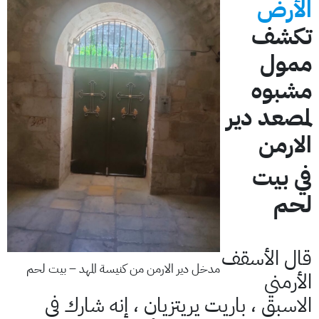
الأرض
تكشف
ممول
مشبوه
لمصعد دير
الارمن
في بيت
لحم
قال الأسقف
مدخل دير الارمن من كنيسة المهد – بيت لحم
الأرمني
الاسبق ، باريت يريتزيان ، إنه شارك في