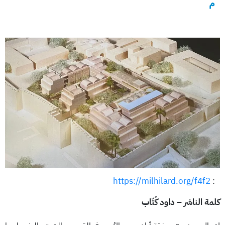
م
https://milhilard.org/f4f2
:
كلمة الناشر – داود كُتّاب