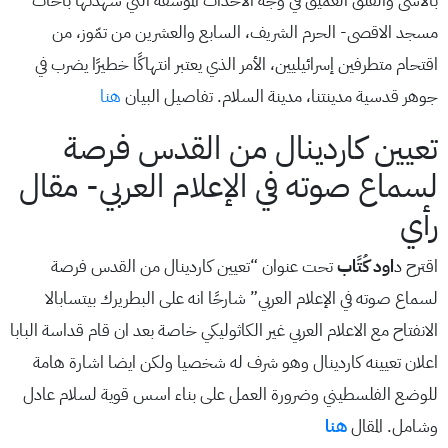
بالأسى والقلق العميق في وجه الأحداث المؤسفة التي شهدتها باحات
مسجد الاقصى- الحرم الشريف، السابع والعشرين من تمّوز، من
اقتحام متطرفين إسرائيليين، الأمر الذي يعتبر انتهاكًا خطيرًا يضرب في
جوهر قدسية مدينتنا، مدينة السلام. تفاصيل البيان
هنا
تعيين كاردينال من القدس فرصة
لسماع صوته في الإعلام العربي- مقال
رأي
اقترح د
اود كُتًاب
تحت عنوان “تعيين كاردينال من القدس فرصة
لسماع صوته في الإعلام العربي” شارحًا انه على البطريرك بيتسابالا
الانفتاح مع الاعلام العربي غير الكاثوليكي خاصة بعد ان قام قداسة البابا
اعلان تعيينه كاردينال وهو شرف له شخصيا ولكن ايضا اشارة هامة
للوضع الفلسطيني وضرورة العمل على بناء اسس قوية لسلام عادل
وشامل. المقال
هنا