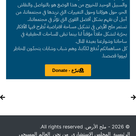
والسبيل الوحيد للخروج من هذا الوضع هو بالتواصل والنقاش
الحر، حول هويّاتنا وحول التغييرات التي نريدها في مجتمعاتنا، من
أجل أن نفهم بشكل أفضل القوى التي تؤثّر في مجتمعاتنا،.
تستمر ملح الأرض في تشكيل مساحة افتراضية تُطرح فيها الأفكار
بحرّية لتشكل ملاذاً مؤقتاً لنا بينما تبقى المساحات الحقيقية في
ساحاتنا وشوارعنا بعيدة المنال.
كل مساهماتكم تُدفع لكتّابنا، وهم شباب وشابات يتحدّون المخاطر
ليرووا قصصنا.
تبرّع - Donate
© 2026 - ملح الأرض. All rights reserved.
الرئيسية
المجلس الإستشاري
من نحن
العالم المسيحي