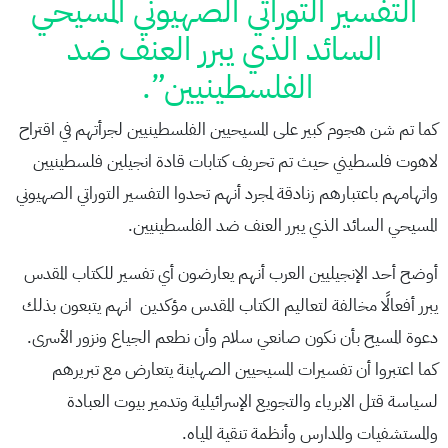
التفسير التوراتي الصهيوني المسيحي
السائد الذي يبرر العنف ضد
الفلسطينيين”.
كما تم شن هجوم كبير على المسيحيين الفلسطينيين لجرأتهم في اقتراح
لاهوت فلسطيني حيث تم تحريف كتابات قادة انجيلين فلسطينيين
واتهامهم باعتبارهم زنادقة لمجرد أنهم تحدوا التفسير التوراتي الصهيوني
المسيحي السائد الذي يبرر العنف ضد الفلسطينيين.
أوضح أحد الإنجيليين العرب أنهم يعارضون أي تفسير للكتاب المقدس
يبرر أفعالًا مخالفة لتعاليم الكتاب المقدس مؤكدين انهم يتبعون بذلك
دعوة المسيح بأن نكون صانعي سلام وأن نطعم الجياع ونزور الأسرى.
كما اعتبروا أن تفسيرات المسيحيين الصهاينة يتعارض مع تبريرهم
لسياسة قتل الابرياء والتجويع الإسرائيلية وتدمير بيوت العبادة
والمستشفيات والمدارس وأنظمة تنقية المياه.