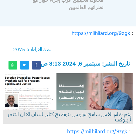
محاولة انجيليين عرب إجراء حوار مع
نظرائهم العالميين
https://milhilard.org/9zgk
:
عدد القراءات: 2075
تاريخ النشر: سبتمبر 6, 2024 8:13 ص
رغم قيام القس سامح موريس بتوضيح كتابي للبيان الا ان التنمر
لم يتوقف
https://milhilard.org/9zgk
: