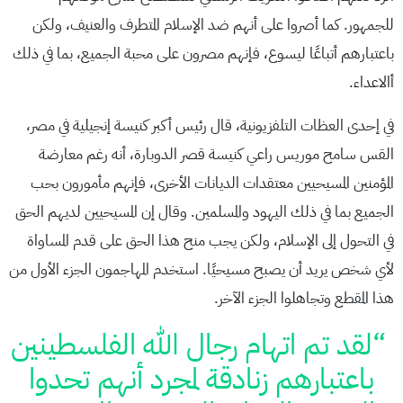
للجمهور. كما أصروا على أنهم ضد الإسلام المتطرف والعنيف، ولكن
باعتبارهم أتباعًا ليسوع، فإنهم مصرون على محبة الجميع، بما في ذلك
أالاعداء.
في إحدى العظات التلفزيونية، قال رئيس أكبر كنيسة إنجيلية في مصر،
القس سامح موريس راعي كنيسة قصر الدوبارة، أنه رغم معارضة
المؤمنين المسيحيين معتقدات الديانات الأخرى، فإنهم مأمورون بحب
الجميع بما في ذلك اليهود والمسلمين. وقال إن المسيحيين لديهم الحق
في التحول إلى الإسلام، ولكن يجب منح هذا الحق على قدم المساواة
لأي شخص يريد أن يصبح مسيحيًا. استخدم المهاجمون الجزء الأول من
هذا المقطع وتجاهلوا الجزء الآخر.
“لقد تم اتهام رجال الله الفلسطينين
باعتبارهم زنادقة لمجرد أنهم تحدوا