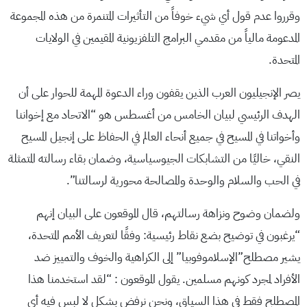
وقرروا عدم قول أي شيء خوفاً من التأثيرات المتنمرة من هذه المجموعة
المدعومة مالياً من مقدمي البرامج التلفزيونية المقيمين في الولايات
المتحدة.
يصر الإنجيليون العرب الذين يقفون وراء الدعوة المهمة للحوار على أن
الهدف الرئيسي لبيان الخامس من أغسطس هو “الاتحاد مع إخواننا
وأخواتنا في المسيح في جميع أنحاء العالم في الحفاظ على إنجيل المسيح
النقي، خاليًا من التشابكات الجيوسياسية، وضمان بقاء رسالته المتمثلة
في الحب والسلام والوحدة والمصالحة محورية لرسالتنا”.
ولضمان وضوح ونزاهة رسالتهم، قال الموقعون على البيان إنهم
“يرغبون في توضيح بضع نقاط رئيسية: وفقًا لتعريف الأمم المتحدة،
يشير مصطلح”الإسلاموفوبيا” إلى الكراهية والخوف والتمييز ضد
الأفراد لمجرد كونهم مسلمين. يقول الموقعون : “لقد استخدمنا هذا
المصطلح فقط في هذا السياق، ونحن نرفض بشكل لا لبس فيه أي