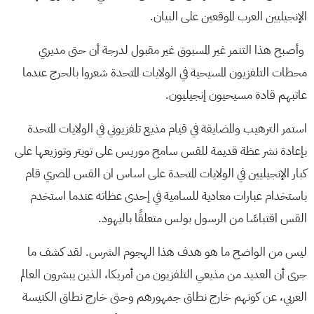
الإنجيليين العرب الموقعين على البيان.
وأصبح هذا التنمر غير المسبوق غير مقبول لدرجة أن حتى مديري
محطات التلفزيون المسيحية في الولايات المتحدة شعروا بالحرج عندما
عاتبهم قادة مسيحيون إنجيليون.
استمر الترهيب والمضايقة في قيام مذيع تلفزيوني في الولايات المتحدة
بإعادة نشر عظة قديمة للقس سامح موريس على تويتر وتوزيعها على
كبار الإنجيليين في الولايات المتحدة على اساس ان القس المصري قام
باستخدام عبارات معادية للسامية في إحدى عظاته عندما استخدم
القس اقتباسًا من الرسول بولس متعلقًا باليهود.
ليس من الواضح ما هو هدف هذا الهجوم الشرس. لقد كشف ما
جرى أن العديد من مذيعي التلفزيون من أمريكا، الذين يبشرون العالم
العربي، عن كونهم خارج نطاق جمهورهم وحتى خارج نطاق الكنيسة