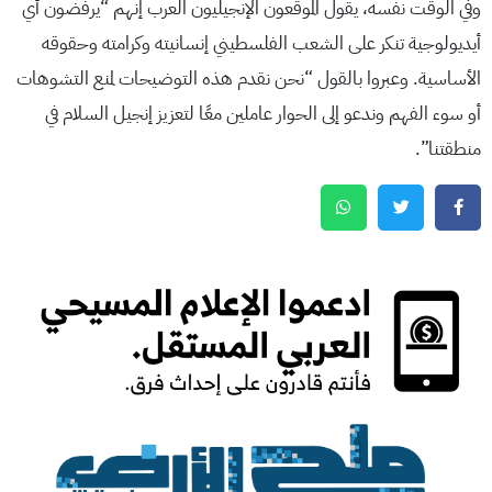
وفي الوقت نفسه، يقول الموقعون الإنجيليون العرب إنهم “يرفضون أي
أيديولوجية تنكر على الشعب الفلسطيني إنسانيته وكرامته وحقوقه
الأساسية. وعبروا بالقول “نحن نقدم هذه التوضيحات لمنع التشوهات
أو سوء الفهم وندعو إلى الحوار عاملين معًا لتعزيز إنجيل السلام في
منطقتنا”.