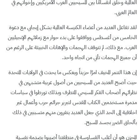
العالمية وخلق انقسامًا بين المسيحيين العرب الأمريكيين وإخواتهم في
العالم العربي.
لقد تفاعل العديد من أعضاء الكنيسة العالمية بشكل إيجابي مع دعوة
الخامس من أغسطس ووافقوا على بدء حوار مع زملائهم الإنجيليين
العرب. مع ذلك، لم تتوقف الهجمات والإهانات الخبيثة على الرغم من
أن جميع الهجمات تأتي من اتجاه واحد.
إن هذا التنمر المخيف امرًا حزيناً ويعكس ما يحدث في الولايات المتحدة
حيث أصبح العديد من المسيحيين من أصول عربية متشبهين في
نظرائهم أصحاب الفكر المسيحي المتطرف وبذلك تورطوا في سياسات
مدمرة مستخدمين الكتاب المقدس لتبرير جرائم حرب وأعمال غير
اخلاقية إلى الحد الذي جعل العديد ينفرون منهم متسببين في ذلك
بألحاق الضرر بجسد المسيح.
المحزن هو أن أغلب القساوسة في منطقتنا أصيبوا بصدمة نفسية