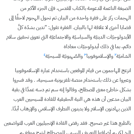
الصيغة الناعمة المدعومة بالكتاب المقدس، فإن الجزء الأكبر من
الهجمات ركز على فقرة واحدة من البيان ثم تحول الهجوم لاحقًا إلى
قضايا أخرى لا علاقة لها بالبيان. الفقرة تقول: “ندين بشدّة كلَّ
الأيدولوجيّات الدينيّة والسياسيّة والاجتماعيّة التي تعوق تحقيق سلام
دائم، بما في ذلك أيدولوجيّات معاداة
٤
٣
٢
السّاميّة
والإسلاموفوبيا
والصّهيونيّة المسيحيّة
انزعج المهاجمون من قيام الموقعين باستخدام عبارة الإسلاموفوبيا
وعبروا عن ذلك باستخدام منصة تلفزيونية مسيحية، . وقد فسروا
بشكل خاطئ معنى المصطلح، وقالوا إنه سم تم دسه عمدًا في بقية
البيان مدعين أن هذه هي النية الحقيقية للقادة المسيحيين العرب
الذين يهادنون الإسلام ولا يدينون التطرف الإسلامي والإرهاب أبدًا.
بالطبع هذا غير صحيح. فقد رفض القادة الإنجيليون العرب المتواضعين
الرد لكنهم أضافوا التعريف الرسمي للمصطلح لشرح موقفهم