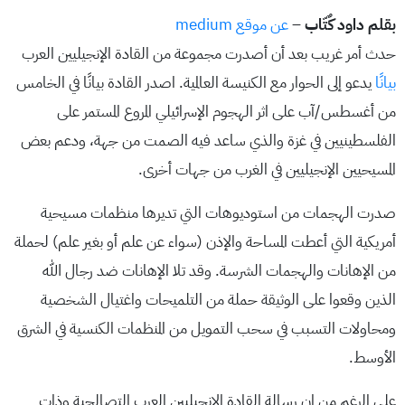
بقلم داود كٌتّاب
–
عن موقع medium
حدث أمر غريب بعد أن أصدرت مجموعة من القادة الإنجيليين العرب
بيانًا
يدعو إلى الحوار مع الكنيسة العالمية. اصدر القادة بيانًا في الخامس
من أغسطس/آب على اثر الهجوم الإسرائيلي المروع المستمر على
الفلسطينيين في غزة والذي ساعد فيه الصمت من جهة، ودعم بعض
المسيحيين الإنجيليين في الغرب من جهات أخرى.
صدرت الهجمات من استوديوهات التي تديرها منظمات مسيحية
أمريكية التي أعطت المساحة والإذن (سواء عن علم أو بغير علم) لحملة
من الإهانات والهجمات الشرسة. وقد تلا الإهانات ضد رجال الله
الذين وقعوا على الوثيقة حملة من التلميحات واغتيال الشخصية
ومحاولات التسبب في سحب التمويل من المنظمات الكنسية في الشرق
الأوسط.
على الرغم من ان رسالة القادة الإنجيليين العرب التصالحية وذات