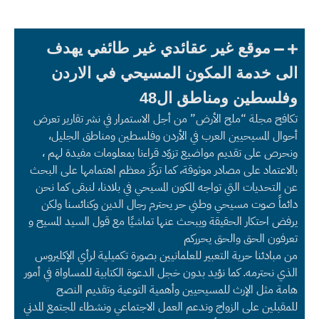
موقع غير عقائدي غير طائفي يهدف
الى خدمة المكون المسيحي في الاردن
وفلسطين ومناطق ال48
تكافح مجلة “ملح الأرض” من أجل الاستمرار في نشر تقارير تعرض
أحوال المسيحيين العرب في الأردن وفلسطين ومناطق الجليل،
ونحرص على تقديم مواضيع تزوّد قراءنا بمعلومات مفيدة لهم ،
بالاعتماد على مصادر موثوقة، كما تركّز معظم اهتمامها على البحث
عن التحديات التي تواجه المكون المسيحي في بلادنا، لنبقى كما نحن
دائماً صوت مسيحي وطني حر يحترم رجال الدين وكنائسنا ولكن
يرفض احتكار الحقيقة ويبحث عنها تماشيًا مع قول السيد المسيح و
تعرفون الحق والحق يحرركم
من مبادئنا حرية التعبير للعلمانيين بصورة تكميلية لرأي الإكليروس
الذي نحترمه. كما نؤيد بدون خجل الدعوة الكتابية للمساواة في أمور
هامة مثل الإرث للمسيحيين وأهمية التوعية وتقديم النصح
للمقبلين على الزواج وندعم العمل الاجتماعي ونشطاء المجتمع المدني