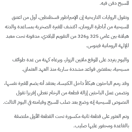
المسيح دفن فيه.
وتقول الروايات التاريخية إن الإمبراطور قسطنطين، أول من اعتنق
المسيحية من أباطرة الرومان، اكتشف المقبرة الصخرية بمساعدة والدته
هيلانة بين عامي 325 و326 من التقويم الميلادي، مدفونة تحت معبد
للإلهة الرومانية فينوس.
واليوم يتردد على الموقع ملايين الزوار، ويرعاه كهنة من عدة طوائف
مسيحية، بمقتضى قواعد مشددة سارية منذ العهد العثماني.
وقد رمم الباحثون هيكلاً داخل الكنيسة، يعتقد أنه يضم المقبرة نفسها،
وتضمن عمل الباحثين إزالة قطعة من الرخام تغطي إفريزا تقول
النصوص المسيحية إنه وضع بعد صلب المسيح وقيامته في اليوم الثالث.
وتم العثور على قطعة ثانية مكسورة تحت القطعة الأولى ملتصقة
بالقاعدة ومحفور عليها صليب.