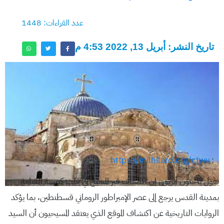
عدد القراءات: 1448
تاريخ النشر: أبريل 13, 2022 4:53 م
https://milhilard.org/ctwv
:
يقول باحثون أثريون إن اكتشاف قبر المسيح في قلب كنيسة القيامة
بمدينة القدس يرجع إلى عصر الإمبراطور الروماني قسطنطين، بما يؤكد
الروايات التاريخية عن اكتشاف الموقع الذي يعتقد المسيحيون أن السيد