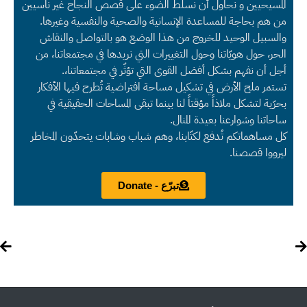
المسيحيين و نحاول أن نسلط الضوء على قصص النجاح غير ناسيين
من هم بحاجة للمساعدة الإنسانية والصحية والنفسية وغيرها.
والسبيل الوحيد للخروج من هذا الوضع هو بالتواصل والنقاش
الحر، حول هويّاتنا وحول التغييرات التي نريدها في مجتمعاتنا، من
أجل أن نفهم بشكل أفضل القوى التي تؤثّر في مجتمعاتنا،.
تستمر ملح الأرض في تشكيل مساحة افتراضية تُطرح فيها الأفكار
بحرّية لتشكل ملاذاً مؤقتاً لنا بينما تبقى المساحات الحقيقية في
ساحاتنا وشوارعنا بعيدة المنال.
كل مساهماتكم تُدفع لكتّابنا، وهم شباب وشابات يتحدّون المخاطر
ليرووا قصصنا.
تبرّع - Donate