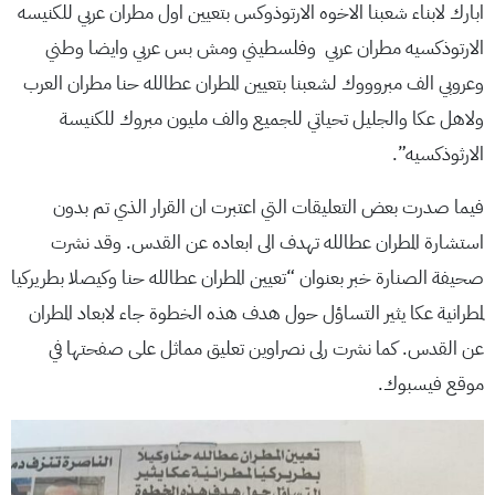
ابارك لابناء شعبنا الاخوه الارتوذوكس بتعيين اول مطران عربي للكنيسه
الارتوذكسيه مطران عربي وفلسطيني ومش بس عربي وايضا وطني
وعروبي الف مبروووك لشعبنا بتعيين المطران عطالله حنا مطران العرب
ولاهل عكا والجليل تحياتي للجميع والف مليون مبروك للكنيسة
الارثوذكسيه”.
فيما صدرت بعض التعليقات التي اعتبرت ان القرار الذي تم بدون
استشارة المطران عطالله تهدف الى ابعاده عن القدس. وقد نشرت
صحيفة الصنارة خبر بعنوان “تعيين المطران عطالله حنا وكيصلا بطريركيا
لمطرانية عكا يثير التساؤل حول هدف هذه الخطوة جاء لابعاد المطران
عن القدس. كما نشرت رلى نصراوين تعليق مماثل على صفحتها في
موقع فيسبوك.