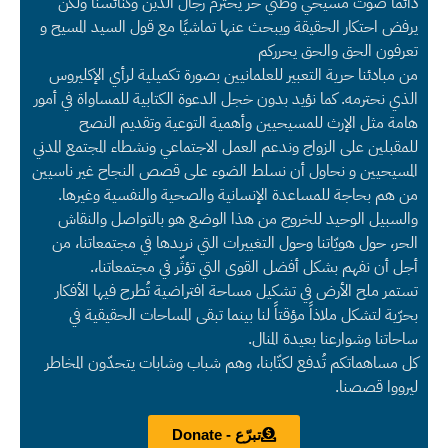
دائماً صوت مسيحي وطني حر يحترم رجال الدين وكنائسنا ولكن
يرفض احتكار الحقيقة ويبحث عنها تماشيًا مع قول السيد المسيح و
تعرفون الحق والحق يحرركم
من مبادئنا حرية التعبير للعلمانيين بصورة تكميلية لرأي الإكليروس
الذي نحترمه. كما نؤيد بدون خجل الدعوة الكتابية للمساواة في أمور
هامة مثل الإرث للمسيحيين وأهمية التوعية وتقديم النصح
للمقبلين على الزواج وندعم العمل الاجتماعي ونشطاء المجتمع المدني
المسيحيين و نحاول أن نسلط الضوء على قصص النجاح غير ناسيين
من هم بحاجة للمساعدة الإنسانية والصحية والنفسية وغيرها.
والسبيل الوحيد للخروج من هذا الوضع هو بالتواصل والنقاش
الحر، حول هويّاتنا وحول التغييرات التي نريدها في مجتمعاتنا، من
أجل أن نفهم بشكل أفضل القوى التي تؤثّر في مجتمعاتنا،.
تستمر ملح الأرض في تشكيل مساحة افتراضية تُطرح فيها الأفكار
بحرّية لتشكل ملاذاً مؤقتاً لنا بينما تبقى المساحات الحقيقية في
ساحاتنا وشوارعنا بعيدة المنال.
كل مساهماتكم تُدفع لكتّابنا، وهم شباب وشابات يتحدّون المخاطر
ليرووا قصصنا.
تبرّع - Donate