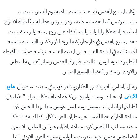
وكان المجمع المقدس قد عقد جلسة خاصة يوم الاثنين حيث تم
تنسيب رئيس أساقفة سبسطية ثيودوسيوس عطالله حنّا تلبيةً لاقتراح
ابناء مطرانية عكا واللواء، وللمحافظة على روح المحبة والوحدة.حيث
عقد المجمع المقدس في دار بطريركية الروم الأرثوذكس المقدسية جلسته
الاستثنائية في البلدة القديمة من المدينة المقدسة، برئاسة صاحب الغبطة
البطريرك ثيوفيلوس الثالث، بطريرك القدس وسائر أعمال فلسطين
والأردن، وبحضور أعضاء المجمع المقدس.
وقال المحامي الارثوذكسي العكاوي
نادر ذيب
في حديث خاص ل
ملح
الأرض
أن هناك ترحيب واسع من كافة أطياف عكا بالقرار. ” عكا بكل
أطيافها وأديانها مسيحيين ومسلمين فرحين جدا بهدا التعيين لأن
سيادة المطران عطالله حنا هو مطران العرب ككل. كذلك قضاء عكا
سعيد جدا بهذا التعيين كون سيادة المطران هو ابن الجليل. لا ننسى
أيضا تعيين قدس الارشمندريت سلوانس حنونة العربي الاردني نائبا