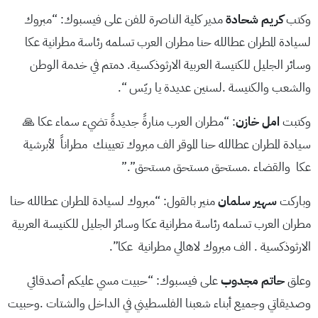
وكتب
كريم شحادة
مدير كلية الناصرة للفن على فيسبوك: “مبروك
لسيادة المطران عطالله حنا مطران العرب تسلمه رئاسة مطرانية عكا
وسائر الجليل للكنيسة العربية الارثوذكسية. دمتم في خدمة الوطن
والشعب والكنيسة .لسنين عديدة يا ريّس “.
وكتبت
امل خازن
: “مطران العرب منارةً جديدةً تضيء سماء عكا 🙏
سيادة المطران عطالله حنا الموقر الف مبروك تعيينك مطراناً لأبرشية
عكا والقضاء .مستحق مستحق مستحق”.”
وباركت
سهير سلمان
منير بالقول: “مبروك لسيادة المطران عطالله حنا
مطران العرب تسلمه رئاسة مطرانية عكا وسائر الجليل للكنيسة العربية
الارثوذكسية . الف مبروك لاهالي مطرانية عكا”.
وعلق
حاتم مجدوب
على فيسبوك: “حبيت مسي عليكم أصدقائي
وصديقاتي وجميع أبناء شعبنا الفلسطيني في الداخل والشتات .وحبيت