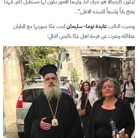
ليكون كاردينالاً هو شرف لنا، ولربما الامور يكون لها مستقبل اكبر، فهذا
يفتح باباً واسعاً للسده الاعلى”.
ونشرت النائب
عايدة توما- سليمان
ابنت عكا صورتها مع المطران
عطالله وعبرت عن فرحة اهل عكا بالنص التالي: