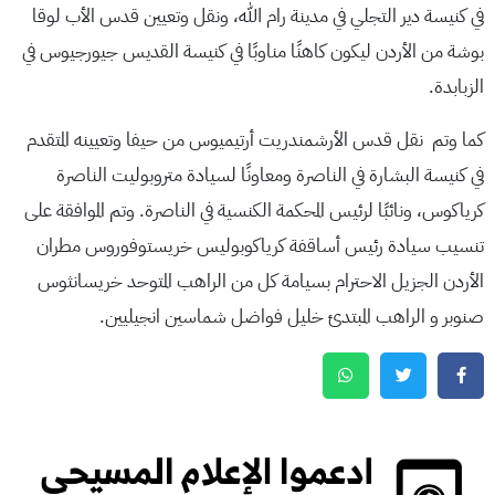
في كنيسة دير التجلي في مدينة رام الله، ونقل وتعيين قدس الأب لوقا
بوشة من الأردن ليكون كاهنًا مناوبًا في كنيسة القديس جيورجيوس في
الزبابدة.
كما وتم نقل قدس الأرشمندريت أرتيميوس من حيفا وتعيينه المتقدم
في كنيسة البشارة في الناصرة ومعاونًا لسيادة متروبوليت الناصرة
كرياكوس، ونائبًا لرئيس المحكمة الكنسية في الناصرة. وتم الموافقة على
تنسيب سيادة رئيس أساقفة كرياكوبوليس خريستوفوروس مطران
الأردن الجزيل الاحترام بسيامة كل من الراهب المتوحد خريسانثوس
صنوبر و الراهب المبتدئ خليل فواضل شماسين انجيليين.