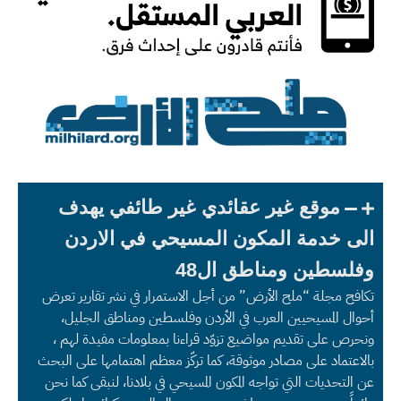
موقع غير عقائدي غير طائفي يهدف
الى خدمة المكون المسيحي في الاردن
وفلسطين ومناطق ال48
تكافح مجلة “ملح الأرض” من أجل الاستمرار في نشر تقارير تعرض
أحوال المسيحيين العرب في الأردن وفلسطين ومناطق الجليل،
ونحرص على تقديم مواضيع تزوّد قراءنا بمعلومات مفيدة لهم ،
بالاعتماد على مصادر موثوقة، كما تركّز معظم اهتمامها على البحث
عن التحديات التي تواجه المكون المسيحي في بلادنا، لنبقى كما نحن