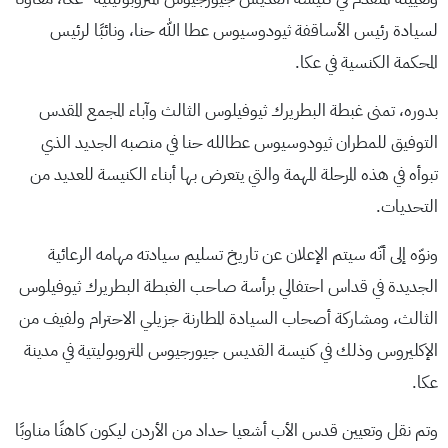
لسيادة رئيس الأساقفة ثيودوسيوس عطا الله حنا، ونائبًا لرئيس
المحكمة الكنسية في عكا.
بدوره، تمنى غبطة البطريرك ثيوفيلوس الثالث وآباء المجمع المقدس
التوفيق للمطران ثيودوسيوس عطالله حنا في منصبه الجديد الذي
تبوأه في هذه المرحلة المهمة والتي يتعرض بها أبناء الكنيسة للعديد من
التحديات.
ونوّه إلى أنّه سيتم الإعلان عن تاريخ تسليم سيادته مهامه الرعائية
الجديدة في قداس احتفالي برأسة صاحب الغبطة البطريرك ثيوفيلوس
الثالث، ومشاركة أصحاب السيادة المطارنة جزيلي الاحترام ولفيف من
الإكليروس وذلك في كنيسة القديس جيورجيوس المتروبوليتية في مدينة
عكا.
وتم نقل وتعيين قدس الأب أشعيا حداد من الأردن ليكون كاهنًا مناوبًا