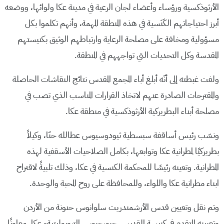
الأرثوذكسية ورؤساء وأعضاء لجان الرعية في مدينة عكا ولوائها، ووضعه
أبرز احتياجاتهم الكَنَسية في هذه المنطقة المهمة، وأنهم تكلموا بكل
مسؤولية ومخافة على مصلحة الرعاية وارتباطهم الوثيق بكنيستهم
المقدسة وكل التحديات التي تواجههم في المنطقة.
ولفت غبطته إلى أنّه أبلغ أباء المجمع المقدس نتائج النقاشات الحاصلة
والمقترحات الصادرة عنهم لاتخاذ القرارات المناسب الذي تصب في
مصلحة أبناء البطريركية الأرثوذكسية في منطقة عكا.
ونسّب رئيس أساقفة سبسطية ثيودوسيوس عطالله حنّا، وكيلاً
بطريركيًا لمطرانية عكا وتوابعها، بكامل الصلاحيات الأسقفية لهذه
المطرانية. وتعينه رئيسًا للمحكمة الكنسية في عكا، وذلك تلبيةً لاقتراح
ابناء مطرانية عكا واللواء، وللمحافظة على روح المحبة والوحدة.
وتم نقل وتعيين قدس الأرشمندريت سلوانوس حنونة من الأردن
وتعيينه المتقدم في كنيسة القديس جيورجيوس المتروبوليتية- عكا، معاونًا