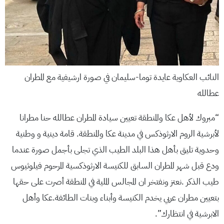
النائب العكاوية عايدة توما-سليمان في صورة ارشيفية مع المطران
عطالله
“مبروك لأهل عكا والمنطقة تعيين سيادة المطران عطالله حنا مطرانا
لأبرشية الروم الارثوذكس في مدينة عكا والمنطقة. قامة دينية و وطنية
وحدوية تليق بأهل هذا البلد الطيب الذي تجلى بأجمل صورة عندما
ودع قبل شهر المطران السابق للكنيسة الارثوذكسية المرحوم فيلوثيوس
طيب الذكر .نعتز ونفتخر ان المجالس الملية في المنطقة أصرت على حقها
بتعيين مطران عربي يخدم الكنيسة وأبناء وبنات الطائفة.عكا وأهل
الابرشية في انتظارك”.