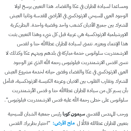
ومساعدا لسيادة المطران في عكا والقضاء. هذا التعيين يرسخ اولا
الوجود العربي المسيحي الارثوذكسي في الأراضي المقدسة وثانيا العيش
المشترك بين جميع الأديان كشعب واحد وقضية واحدة. البطريكرية
الاورشيلمية الارثوذكسية هي عربية قبل كل شيء وهذا التعيين يثبت
هذا الإنتماء ويعززه. نتمنى لسيادة المطران عطاالله حنا و لقدس
الارشمندريت سلوانوس خدمة مباركة في بلدهم وبيتهم عكا وكذلك لا
ننسى اقدس الارشمندريت فيلوثيوس رحمه الله الذي عزز الوجود
العربي الارثوذكسي في عكا والقضاء وقضى حياته لخدمة مشروع العيش
المشترك وتقارب القلوب بين الاديان وعربنه الكنيسة الارثوذكسية، فنأمل
بأن يسير كل من سيادة المطران عطاالله حنا و قدس الأرشمندريت
سلوانوس على خطى رحمة الله عليه قدس الارشمندريت فيلوثيوس”.
ورحب المهندس المقدسي
سيمون كوبا
رئيس جمعية الشبان المسيحية
بتعيين المطران عطالله قائلُا ل
ملح الأرض:
“اختيار بطريرك القدس