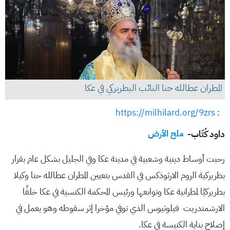
المطران عطالله حنا النائب البطريركي في عكا
https://milhilard.org/9zrs
:
داود كُتّاب-
ملح الأرض
رحبت أوساط دينية وشعبية في مدينة عكا وفي الجليل بشكل عام بقرار
بطريركية الروم الارثوذكس في القدس بتعيين المطران عطالله حنا وكيلا
بطريركيًا لمطرانية عكا وتوابعها ورئيس المحكمة الكنسية في عكا خلفًا
الارشمندريت فيلوثيوس الذي توفي مؤخرا إثر سقوطه وهو يعمل في
إصلاح بناية الكنيسة في عكا.