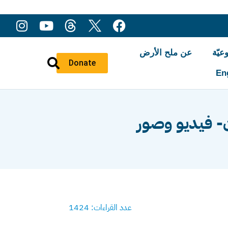
عيّة
عن ملح الأرض
Donate
En
ن- فيديو وصور
عدد القراءات: 1424