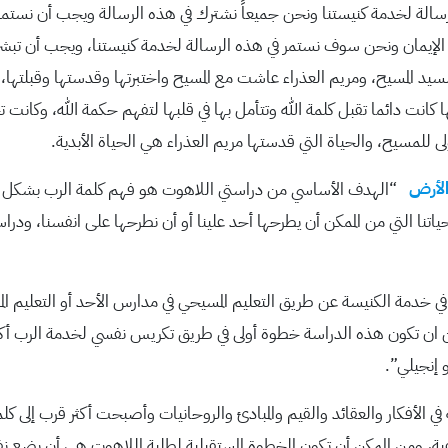
سالة لخدمة كنيستنا ونحن جميعاً نشترك في هذه الرسالة ويجب أن نستمر 
 الإيمان ونحن سوف نستمر في هذه الرسالة لخدمة كنيستنا، ويجب أن تبشر
سيد المسيح، ومريم العذراء عاشت مع المسيح واختبرتها وقدستها وقبلتها، 
كانت دائما تقبل كلمة الله وتتأمل بها في قلبها لتفهم حكمة الله، وكانت 
 للمسيح، والحياة التي قدستها مريم العذراء هي الحياة الأبدية.
الأرض
“الهدف الأساسي من دراستي اللاهوت هو فهم كلمة الرب بشكل
ياتنا التي من الممكن أن يطرحها أحد علينا أو أن نطرحها على انفسنا، ودرا
 في خدمة الكنيسة عن طريق التعليم المسيحي في مدارس الأحد أو التعليم ا
ن ان تكون هذه الدراسة خطوة أولى في طريق تكريس نفسي لخدمة الرب أكثر
 إنجيلي”.
ي الأفكار والعقائد والقيم والمبادئ والروحانيات وأصبحت أكثر قرب إلى كلمة
عية، ومن الممكن أن تكون الخطوة المستقبلية لطلبة اللاهوت هي أن يضع