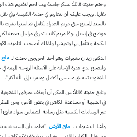
وختم حديثه قائلاً: نشكر جامعة بيت لحم لتقديم هذه الر
نقلها، ويجب عليكم أن تتعاونو في خدمة الكنيسة وفي نقل
بالسيد المسيح حتى مريم العذراء بكامل قداستها بشرت بال
موضح في إنجيل لوقا مريم كانت تمر في مراحل صعبة لكنها 
الكلمة و تتأمل بها وتعيشها ولذلك أصبحت التلميذة الأولى
الدكتور زيدان نشيوات وهو أحد الخريجين تحدث لـ
ملح 
ولتصبح لدي قدرة الإجابة على الأسئلة الروحية المهمة في ح
اللاهوت تجعلني مسيحي أفضل ومتقرب إلى الله أكثر”.
وتابع حديثه قائلاً: من الممكن أن أوظف معرفتي اللاهوتية
في الشبيبة أو مساعدة الكاهن في بعض الأمور، ومن الممك
عبر الرسامات الكنسية مثل رسامة الشماس سواء قارئ أو
وأشار النشيوات لـ
ملح الأرض
“تعلمت أن المسيحية غنية ف
من خلال الكتاب المقدس، وتعلمت طريقة تفكير كاهن الر