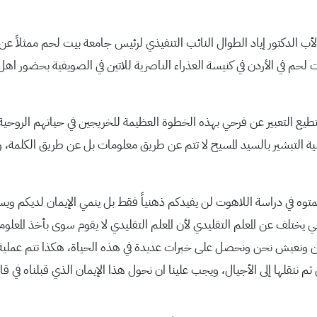
الدكتور إياد الطوال النائب التنفيذي لرئيس جامعة بيت لحم ممثلاً عن 
بيت لحم في الأردن في كنيسة العذراء الناصرية للاتين في الصويفية بحضور
طيع التعبير عن فرحي بهذه الخطوة العظيمة للخريجين في حياتهم الروحية
ية التبشير بالسيد المسيح لا تتم عن طريق معلومات بل عن طريق الكلمة، 
توه في دراسة اللاهوت لن يفيدكم ذهنياً فقط بل ينمي الإيمان لديكم وي
ي يختلف عن المعلم التقليدي لأن المعلم التقليدي لا يقوم سوى بأخذ المعلو
ير نحن ونعيش نحن ونحصل على خبرات عديدة في هذه الحياة، هكذا تتم عملية
ننقلها إلى الأجيال، ويجب علينا ان نحول هذا الإيمان الذي قبلناه في قا