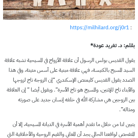
https://milhilard.org/j0r1
:
بقلم: د. تغريد عودة*
يقول القديس بولس الرسول أن علاقة الأزواج في المسيحية تشبه علاقة
السيد المسيح بالكنيسة، فهي علاقة مبنية على أسس متينة، وفي هذا
الصدد يقول القديس كليمنص الإسكندري “إن الزوجة تاج لزوجها
والأبناء تاج للإثنين، والمسيح هو تاج الأسرة”. ويقول أيضا ” إن العلاقة
بين الزوجين هي مشاركة الله في خلقه إنسان جديد على صورته
ومثاله”.
يتبين لنا من خلال ما تقدم أهمية الأسرة في الديانة المسيحية، إلا أن
المتفحص لواقعنا الحالي يجد أن المعاني والقيم الروحية والأخلاقية التي