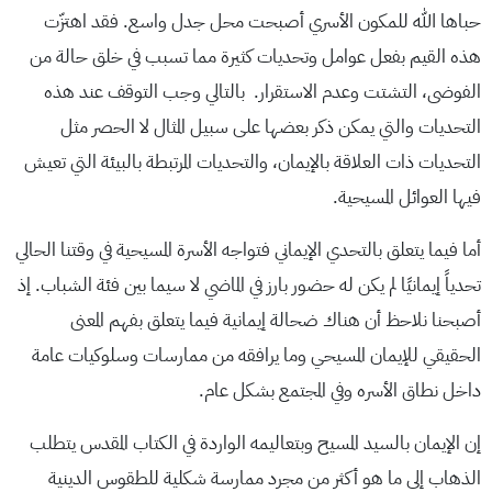
حباها الله للمكون الأسري أصبحت محل جدل واسع. فقد اهتزّت
هذه القيم بفعل عوامل وتحديات كثيرة مما تسبب في خلق حالة من
الفوضى، التشتت وعدم الاستقرار. بالتالي وجب التوقف عند هذه
التحديات والتي يمكن ذكر بعضها على سبيل المثال لا الحصر مثل
التحديات ذات العلاقة بالإيمان، والتحديات المرتبطة بالبيئة التي تعيش
فيها العوائل المسيحية.
أما فيما يتعلق بالتحدي الإيماني فتواجه الأسرة المسيحية في وقتنا الحالي
تحدياً إيمانيًا لم يكن له حضور بارز في الماضي لا سيما بين فئة الشباب. إذ
أصبحنا نلاحظ أن هناك ضحالة إيمانية فيما يتعلق بفهم المعنى
الحقيقي للإيمان المسيحي وما يرافقه من ممارسات وسلوكيات عامة
داخل نطاق الأسره وفي المجتمع بشكل عام.
إن الإيمان بالسيد المسيح وبتعاليمه الواردة في الكتاب المقدس يتطلب
الذهاب إلى ما هو أكثر من مجرد ممارسة شكلية للطقوس الدينية