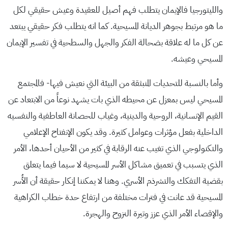
والليتورجيا فالإيمان يتطلب فهم أصيل للعقيدة وعيش حقيقي لكل
ما هو مرتبط بجوهر الديانة المسيحية. كما انه يتطلب فكر حقيقي يبتعد
عن كل ما له علاقة بضحالة الفكر والجهل والسطحية في تفسير الإيمان
المسيحي وعيشه.
وأما بالنسبة للتحديات المنبثقة من البيئة التي نعيش فيها- فالمجتمع
المسيحي ليس بمعزل عن محيطه الذي بات يشهد نوعاً من الابتعاد عن
القيم الإنسانية، الروحية والدينية، وغياب للحصانة العاطفية والنفسيه
الداخلية بفعل مؤثرات وعوامل كثيرة. وقد يكون الإنفتاح الإعلامي
والتكنولوجي الذي تغيب عنه الرقابة في كثير من الأحيان أحدها، الأمر
الذي يتسبب في تعميق مشاكل الأسر المسيحية لا سيما فيما يتعلق
بقضية التفكك والتشرذم الأسري. وهنا لا يمكننا إنكار حقيقة أن الأُسر
المسيحية قد عانت في فترات مختلفة من ارتفاع حدة خطاب الكراهية
والإقصاء الأمر الذي عزز وتيرة النزوح والهجرة.