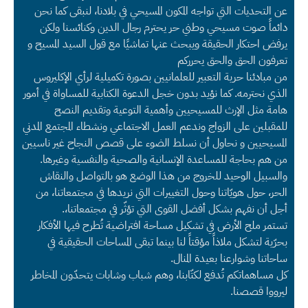
عن التحديات التي تواجه المكون المسيحي في بلادنا، لنبقى كما نحن
دائماً صوت مسيحي وطني حر يحترم رجال الدين وكنائسنا ولكن
يرفض احتكار الحقيقة ويبحث عنها تماشيًا مع قول السيد المسيح و
تعرفون الحق والحق يحرركم
من مبادئنا حرية التعبير للعلمانيين بصورة تكميلية لرأي الإكليروس
الذي نحترمه. كما نؤيد بدون خجل الدعوة الكتابية للمساواة في أمور
هامة مثل الإرث للمسيحيين وأهمية التوعية وتقديم النصح
للمقبلين على الزواج وندعم العمل الاجتماعي ونشطاء المجتمع المدني
المسيحيين و نحاول أن نسلط الضوء على قصص النجاح غير ناسيين
من هم بحاجة للمساعدة الإنسانية والصحية والنفسية وغيرها.
والسبيل الوحيد للخروج من هذا الوضع هو بالتواصل والنقاش
الحر، حول هويّاتنا وحول التغييرات التي نريدها في مجتمعاتنا، من
أجل أن نفهم بشكل أفضل القوى التي تؤثّر في مجتمعاتنا،.
تستمر ملح الأرض في تشكيل مساحة افتراضية تُطرح فيها الأفكار
بحرّية لتشكل ملاذاً مؤقتاً لنا بينما تبقى المساحات الحقيقية في
ساحاتنا وشوارعنا بعيدة المنال.
كل مساهماتكم تُدفع لكتّابنا، وهم شباب وشابات يتحدّون المخاطر
ليرووا قصصنا.