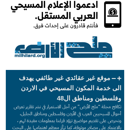
موقع غير عقائدي غير طائفي يهدف
الى خدمة المكون المسيحي في الاردن
وفلسطين ومناطق ال48
تكافح مجلة “ملح الأرض” من أجل الاستمرار في نشر تقارير تعرض
أحوال المسيحيين العرب في الأردن وفلسطين ومناطق الجليل،
ونحرص على تقديم مواضيع تزوّد قراءنا بمعلومات مفيدة لهم ،
بالاعتماد على مصادر موثوقة، كما تركّز معظم اهتمامها على البحث