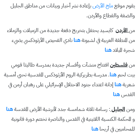
يقوم موقع
ملح الأرض
بإعادة نشر أخبار وبيانات من مناطق الجليل
والضفة والقطاع والأردن.
من
الأردن
كايسيد يحتفل بتخريج دفعة جديدة من الزميلات والزملاء
من المنطقة العربية في لشبونة
هنا
نادي الفحيص الأرثوذكسي يضيء
شجرة الميلاد
هنا
من
فلسطين
افتتاح منشآت وأقسام جديدة بمدرسة طاليثا قومي
بيت لحم
هنا
. مدرسة بطريركية الروم الأرثوذكس المقدسية تحيي أمسية
شعرية
هنا
إدانة اعتداء جنود الاحتلال الإسرائيلي على رهبان أرمن في
القدس
هنا
ومن
الجليل
: رسامة ثلاثة شمامسة جدد لأبرشية الأرض المقدسة
هنا
و المحكمة الكنسية اللاتينية في القدس والناصرة تختتم دورة قانونية
للمحاميين في أريحا
هنا