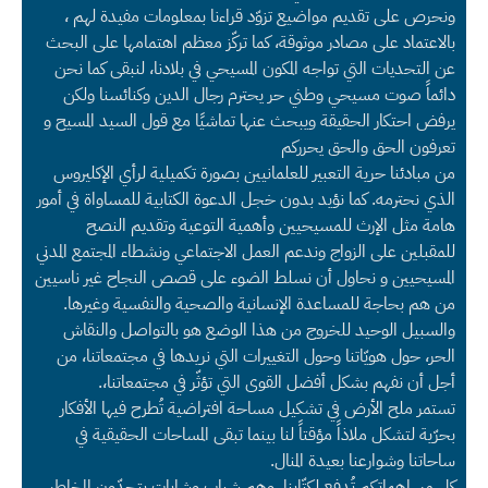
ونحرص على تقديم مواضيع تزوّد قراءنا بمعلومات مفيدة لهم ،
بالاعتماد على مصادر موثوقة، كما تركّز معظم اهتمامها على البحث
عن التحديات التي تواجه المكون المسيحي في بلادنا، لنبقى كما نحن
دائماً صوت مسيحي وطني حر يحترم رجال الدين وكنائسنا ولكن
يرفض احتكار الحقيقة ويبحث عنها تماشيًا مع قول السيد المسيح و
تعرفون الحق والحق يحرركم
من مبادئنا حرية التعبير للعلمانيين بصورة تكميلية لرأي الإكليروس
الذي نحترمه. كما نؤيد بدون خجل الدعوة الكتابية للمساواة في أمور
هامة مثل الإرث للمسيحيين وأهمية التوعية وتقديم النصح
للمقبلين على الزواج وندعم العمل الاجتماعي ونشطاء المجتمع المدني
المسيحيين و نحاول أن نسلط الضوء على قصص النجاح غير ناسيين
من هم بحاجة للمساعدة الإنسانية والصحية والنفسية وغيرها.
والسبيل الوحيد للخروج من هذا الوضع هو بالتواصل والنقاش
الحر، حول هويّاتنا وحول التغييرات التي نريدها في مجتمعاتنا، من
أجل أن نفهم بشكل أفضل القوى التي تؤثّر في مجتمعاتنا،.
تستمر ملح الأرض في تشكيل مساحة افتراضية تُطرح فيها الأفكار
بحرّية لتشكل ملاذاً مؤقتاً لنا بينما تبقى المساحات الحقيقية في
ساحاتنا وشوارعنا بعيدة المنال.
كل مساهماتكم تُدفع لكتّابنا، وهم شباب وشابات يتحدّون المخاطر