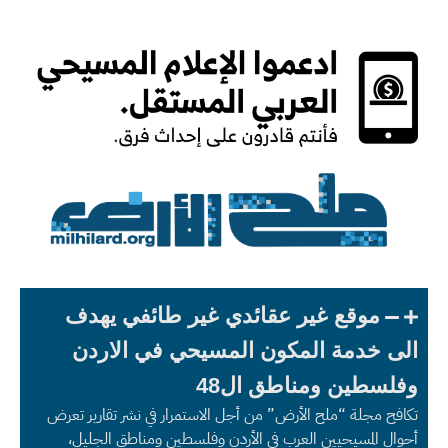
موقع غير عقائدي غير طائفي يهدف
الى خدمة المكون المسيحي في الاردن
وفلسطين ومناطق ال48
تكافح مجلة “ملح الأرض” من أجل الاستمرار في نشر تقارير تعرض
أحوال المسيحيين العرب في الأردن وفلسطين ومناطق الجليل،