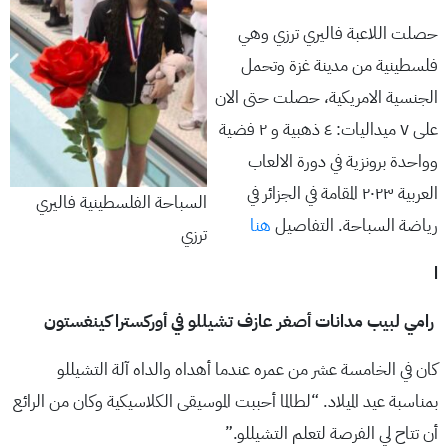
حصلت اللاعبة فاليري ترزي وهي
فلسطينية من مدينة غزة وتحمل
الجنسية الامريكية، حصلت حتى الان
على ٧ ميداليات: ٤ ذهبية و ٢ فضية
وواحدة برونزية في دورة الالعاب
العربية ٢٠٢٣ المقامة في الجزائر في
السباحة الفلسطينية فاليري
رياضة السباحة. التفاصيل
هنا
ترزي
ا
رامي لبيب مدانات أصغر عازف تشيللو في أوركسترا كينغستون
كان في الخامسة عشر من عمره عندما أهداه والداه آلة التشيللو
بمناسبة عيد الميلاد. “لطالما أحببت الموسيقى الكلاسيكية وكان من الرائع
أن تتاح لي الفرصة لتعلم التشيللو.”