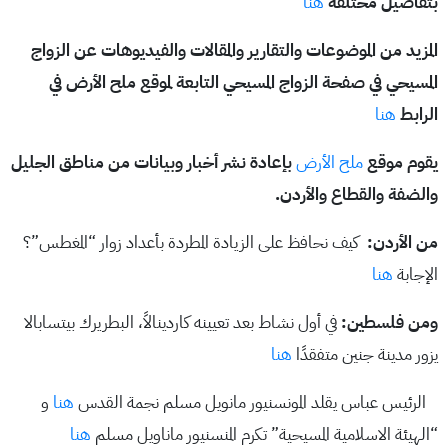
بتفاصيل مختلفة
هنا
المزيد من الموضوعات والتقارير والمقالات والفيديوهات عن الزواج
المسيحي في صفحة الزواج المسيحي التابعة لموقع ملح الأرض في
الرابط
هنا
يقوم موقع
ملح الأرض
بإعادة نشر أخبار وبيانات من مناطق الجليل
والضفة والقطاع والأردن.
من الأردن:
كيف نحافظ على الزيادة المطردة بأعداد زوار “المغطس”؟
الإجابة
هنا
ومن فلسطين:
في أول نشاط بعد تعيينه كاردينالاً، البطريرك بيتسابالا
يزور مدينة جنين متفقدًا
هنا
الرئيس عباس يقلد المونسنيور مانويل مسلم نجمة القدس
هنا
و
“الهيئة الاسلامية المسيحية” تكرم المنسنيور ماناويل مسلم
هنا