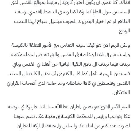
آنذاك. كنا نتمنى أن يكون اختيار كاردينال مرتبط بموقع المقدس لدى
المسيحيين حول العالم كما وكنا كما وتمنى الناشط المقدسي يوسف
الظاهر لو تم اختيار البطريرك المحبوب ميشيل صباح لهذا المنصب
الرفيع.
ولكن المهم الآن هو كيف سيتم التعامل مع الأمور المتعلقة بالكنيسة
والمسيحيين في بلادنا وخاصة في القدس والتي تتعرض لحملة مكثفة
تهدف فيما تهدف الى دفع البقية الباقية من أهلنا في القدس وباقي
فلسطين للهجرة. نأمل كما قال الكثيرون أن يمثل الكاردينال الجديد
القدس وفلسطين في كافة نشاطاته ومداخلاته لدى أصحاب القرار في
الفاتيكان.
الخبر الآخر المفرح هو تعيين المطران عطاالله حنا نائبا بطريركا في ابرشية
عكا وتوابعها ورئيس للمحكمة الكنيسة في مدينة عكا. نضم صوتنا
لصوت عدد كبير من ابناء عكا والجليل والمنطقة بالمباركة للمطران