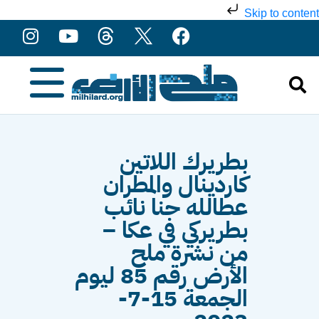
Skip to content
بطريرك اللاتين
كاردينال والمطران
عطالله حنا نائب
بطريركي في عكا –
من نشرة ملح
الأرض رقم 85 ليوم
الجمعة 15-7-