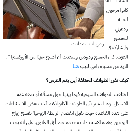
الشاب. “لقد
كانوا مرحبين
للغاية
ودعوني
للحضور
رامي لبيب مدانات
والمشاركة في
العزف. كان الجميع ودودين وسعدت أن أصبح جزءًا من الأوركسترا “.
المزيد من مسيرة رامي لبيب
هنا
كيف تقرر الطوائف المختلفة أين يتم العرس؟
اختلفت الطوائف المسيحية فيما بينها حول مسألة أو صفة عدم
الانحلال. وهنا نشير بأن الطوائف الكاثوليكية تأخذ ببعض الاستثناءات
على هذه القـاعـدة حيث تقبل انفصام الرابطة الزوجية بفسخ زواج
الزوجين وهذه الاستثناءات محددة حصراً في القانون. على أنه يجب