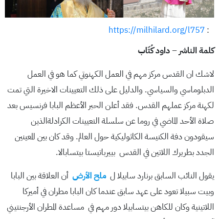
https://milhilard.org/l757
:
كلمة الناشر
–
داود كُتّاب
لاشك ان القدس مركز مهم في العمل الكهنوتي كما هو في العمل
الدبلوماسي والسياسي. والدليل على ذلك التعيينات الاخيرة التي تمت
لكهنة مركز عملهم القدس. فقد أعلن الحبر الأعظم البابا فرنسيس بعد
صلاة الأحد الماضي في روما عن سلسلة التعيينات الكرادلةالذين
سيقودون دفة الكنيسة الكاثوليكية حول العالم. وقد كان بين المعينين
الجدد بطريرك اللاتين في القدس بييرباتيستا بيتسابالا.
يقول النائب السابق برنارد سابيلا ل
ملح الأرض
أن العلاقة بين البابا
وبيت سبيلا تعود على عهد سابق عندما كان البابا مطران في أميركا
اللاتينية وكان للكاهن بيتسابيلا دور مهم في مساعدة المطران الأرجنتيني