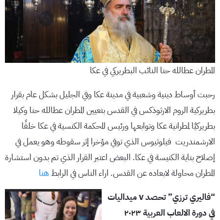
المطران عطالله حنا النائب البطريركي في عكا
رحبت أوساط دينية وشعبية في مدينة عكا وفي الجليل بشكل عام بقرار
بطريركية الروم الارثوذكس في القدس بتعيين المطران عطالله حنا وكيلا
بطريركيًا لمطرانية عكا وتوابعها ورئيس المحكمة الكنسية في عكا خلفًا
الارشمندريت فيلوثيوس الذي توفي مؤخرا إثر سقوطه وهو يعمل في
إصلاح بناية الكنيسة في عكا. البعض اعتبر القرار الذي تم بدون استشارة
المطران محاولة لابعاده عن القدس. اراء الناس في الرابط
هنا
“فاليري ترزي” تحصد ٧ ميداليات
في دورة الالعاب العربية ٢٠٢٣