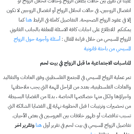
علينا أن نفرق بين حالات بطلان الزواج وحالات انحلال الزواج أو
انفصال الزوجين، في حالات انحلال الزواج أو انفصال الزوجين لا تكون
إلا في عقود الزواج الصحيحة. التفاصيل كاملة في الرابط
هنا
كما
يمكنكم للاطلاع على اجابات كافة الاسئلة المتعلقة بالجانب القانوني
للزواج المسيحي من خلال قراءة المقال :
أسئلة وأجوبة حول الزواج
المسيحي من باحثة قانونية
المناسبات الاجتماعية ما قبل الزواج في بيت لحم
تمر عملية الزواج المسيحي في المجتمع الفلسطيني وفق العادات والتقاليد
والعادات الفلسطينية، بعدد من المراحل المهمة التي يجب ملاحظتها
واجراؤها ولكل منها خصائصها الخاصة ، بدءًا من القضايا البسيطة
من تحضيرات وترتيبات ا قبل الخطوبة نهاية إلى القضايا الشائكة التي
تسبب تناقضات أو ظهور خلافات بين العروسين في بعض الأحيان.
تفاصيل الزواج المسيحي في بيت لحم في تقرير أول
هنا
وتقرير اخر