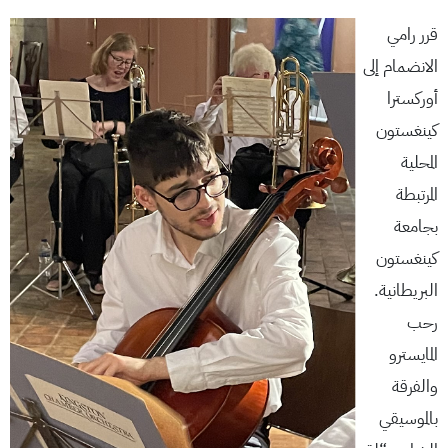
قرر رامي
الانضمام إلى
أوركسترا
كينغستون
المحلية
المرتبطة
بجامعة
كينغستون
البريطانية.
رحب
المايسترو
والفرقة
بالموسيقي