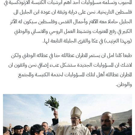
المحبوب وتسلمه مسؤوليات احد اهم ابرشيات الكنيسة الارثوذكسية في
فلسطين التاريخية. نحن على دراية وثيقة ان عودة ابن الجليل الى
الجليل حاملا معه الآلام وأحمال القدس وفلسطين سيكون له الأثر
الكبير في رفع المعنويات وتنشيط العمل الروحي والانساني والوطني
(وبهذا الترتيب) في عكا والقرى الجليلة التابعة لها.
طبعا كلنا امل ان يستمر المطران عطالله حنا في عطائه الوطني ولكن
لاشك ان المسؤوليات الجديدة ستشكل عبء إضافي نحن واثقون ان
المطران عطالله أهل لتلك المسؤوليات لخدمة الكنيسة والمجتمع
والوطن.