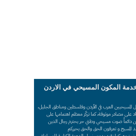
خدمة المكون المسيحي في الاردن
ل المسيحيين العرب في الأردن وفلسطين ومناطق الجليل،
د على مصادر موثوقة، كما تركّز معظم اهتمامها على
 نحن دائماً صوت مسيحي وطني حر يحترم رجال الدين
د المسيح و تعرفون الحق والحق يحرركم
ي نحترمه. كما نؤيد بدون خجل الدعوة الكتابية للمساواة