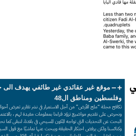
موقع غير عقائدي غير طائفي يهدف الى 
وفلسطين ومناطق ال48
تكافح مجلة “ملح الأرض” من أجل الاستمرار في نشر تقارير تعرض أحوا
ونحرص على تقديم مواضيع تزوّد قراءنا بمعلومات مفيدة لهم ، بالاعتما
البحث عن التحديات التي تواجه المكون المسيحي في بلادنا، لنبقى كما
وكنائسنا ولكن يرفض احتكار الحقيقة ويبحث عنها تماشيًا مع قول السي
من مبادئنا حرية التعبير للعلمانيين بصورة تكميلية لرأي الإكليروس الذ