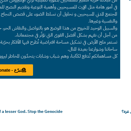
في أمور هامة مثل الإرث للمسيحيين وأهمية التوعية وتقديم النصح للم
المجتمع المدني المسيحيين و نحاول أن نسلط الضوء على قصص النجاح 
والنفسية وغيرها.
والسبيل الوحيد للخروج من هذا الوضع هو بالتواصل والنقاش الحر، حول 
من أجل أن نفهم بشكل أفضل القوى التي تؤثّر في مجتمعاتنا،.
تستمر ملح الأرض في تشكيل مساحة افتراضية تُطرح فيها الأفكار بحرّية لت
ساحاتنا وشوارعنا بعيدة المنال.
كل مساهماتكم تُدفع لكتّابنا، وهم شباب وشابات يتحدّون المخاطر ليرو
تبرّع - Donate
 غزة؟
of a lesser God. Stop the Genocide