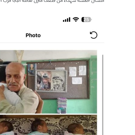
انتشال خمسة شهداء من قصف منزل لعائلة البابا قرب الكلي