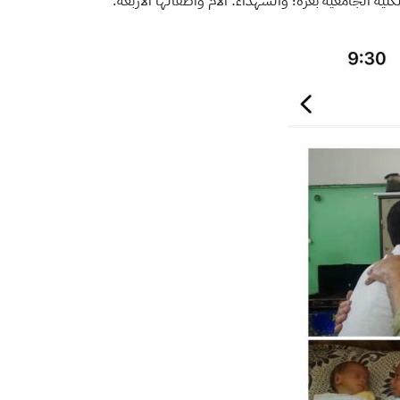
ة الجامعية بغزة؛ والشهداء: الأم وأطفالها الأربعة.