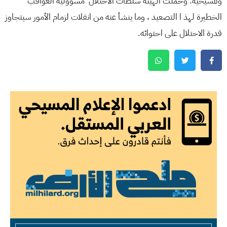
والمسيحية. وحملت الهيئة سلطات الاحتلال مسؤولية العواقب
الخطيرة لهذ ا التصعيد ، وما ينشأ عنه من انفلات لزمام الأمور سيتجاوز
قدرة الاحتلال على احتوائه.