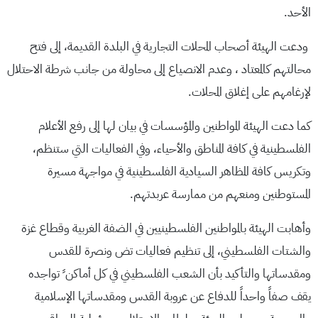
الأحد.
ودعت الهيئة أصحاب المحلات التجارية في البلدة القديمة، إلى فتح
محالتهم كالمعتاد ، وعدم الانصياع إلى محاولة من جانب شرطة الاحتلال
لإرغامهم على إغلاق المحلات.
كما دعت الهيئة المواطنين والمؤسسات في بيان لها إلى رفع الأعلام
الفلسطينية في كافة المناطق والأحياء، وفي الفعاليات التي ستنظم،
وتكريس كافة المظاهر السيادية الفلسطينية في مواجهة مسيرة
المستوطنين ومنعهم من ممارسة عربدتهم.
وأهابت الهيئة بالمواطنين الفلسطينيين في الضفة الغربية وقطاع غزة
والشتات الفلسطيني، إلى تنظيم فعاليات تض ونصرة للقدس
ومقدساتها والتأكيد بأن الشعب الفلسطيني في كل أماكن ً تواجده
يقف صفاً واحداً للدفاع عن عروبة القدس ومقدساتها الإسلامية