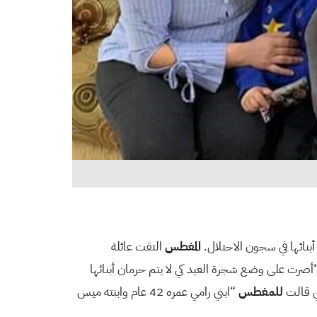
أبنائها في سجون الاحتلال.
المغطس
التقت عائلة
ف كان الوضع عام 2019 حيث قالت هند شريدة انها آنذاك “أصرت على وضع شجرة العيد كي لا يتم حرمان أبنائها
تي قالت
للمغطس
“ابني رامي عمره 42 عام وابنته ميس