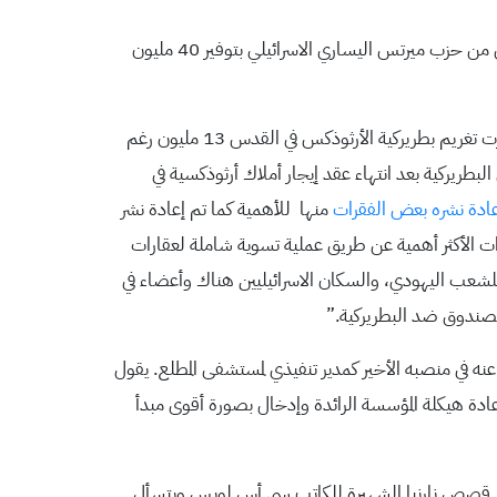
مناطق الـ 48 حيث نجح النواب من الحركة الإسلامية بالتعاون مع النائبة غيداء الزعبي من حزب ميرتس اليساري الاسرائيلي بتوفير 40 مليون
الأيام التي سبقت احتفال المسيحيين الذين يسيروا على الرزنامة الشرقية بعيد الميلاد جلبت اخبار مزعجة من المحاكم الإسرائيلية التي قررت تغريم بطريركية الأرثوذكس في القدس 13 مليون رغم
لبطريركية بعد انتهاء عقد إيجار أملاك أرثوذكسية في
ادة نشره بعض الفقرات
منها للأهمية كما تم إعادة نشر
رات الأكثر أهمية عن طريق عملية تسوية شاملة لعقارات
للشعب اليهودي، والسكان الاسرائيليين هناك وأعضاء في
عنه في منصبه الأخير كمدير تنفيذي لمستشفى المطلع. يقول
ادة هيكلة المؤسسة الرائدة وإدخال بصورة أقوى مبدأ
حد قصص نارنيا الشهيرة للكاتب سي أس لويس ويتسأل