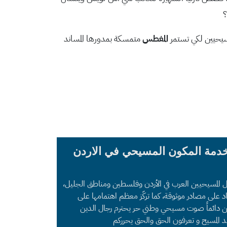
؟
المغطس
متمسكة بمدورها المساند
خدمة المكون المسيحي في الاردن
ل المسيحيين العرب في الأردن وفلسطين ومناطق الجليل،
د على مصادر موثوقة، كما تركّز معظم اهتمامها على
 نحن دائماً صوت مسيحي وطني حر يحترم رجال الدين
د المسيح و تعرفون الحق والحق يحرركم