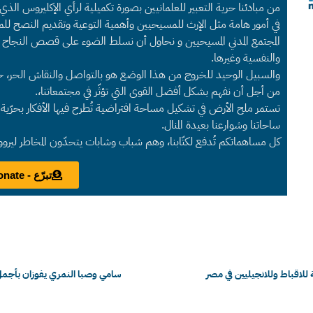
من مبادئنا حرية التعبير للعلمانيين بصورة تكميلية لرأي الإكليروس الذ
في أمور هامة مثل الإرث للمسيحيين وأهمية التوعية وتقديم النصح للم
المجتمع المدني المسيحيين و نحاول أن نسلط الضوء على قصص النجاح 
والنفسية وغيرها.
والسبيل الوحيد للخروج من هذا الوضع هو بالتواصل والنقاش الحر، حول 
من أجل أن نفهم بشكل أفضل القوى التي تؤثّر في مجتمعاتنا،.
تستمر ملح الأرض في تشكيل مساحة افتراضية تُطرح فيها الأفكار بحرّية لت
ساحاتنا وشوارعنا بعيدة المنال.
كل مساهماتكم تُدفع لكتّابنا، وهم شباب وشابات يتحدّون المخاطر ليرو
تبرّع - Donate
للاقباط وللانجيليين في مصر
سامي وصبا النمري يفوزان بأجمل 