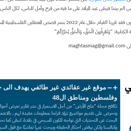
لبر بيننا فيبقى عيد الميلاد على ما فيه من فرح وأمل للناس، لكل الناس
2022 بنشر قصص المعتقلين الفلسطينية المسيحيين لكي تستمر
بية: “وَتَعْرِفُونَ الْحَقَّ، وَالْحَقُّ يُحَرِّرُكُمْ”
mag
موقع غير عقائدي غير طائفي يهدف الى 
وفلسطين ومناطق ال48
تكافح مجلة “ملح الأرض” من أجل الاستمرار في نشر تقارير تعرض أحوا
ونحرص على تقديم مواضيع تزوّد قراءنا بمعلومات مفيدة لهم ، بالاعتما
البحث عن التحديات التي تواجه المكون المسيحي في بلادنا، لنبقى كما
وكنائسنا ولكن يرفض احتكار الحقيقة ويبحث عنها تماشيًا مع قول السي