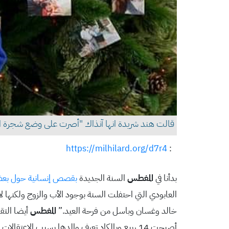
قالت هند شريدة انها آنذاك "أصرت على وضع شجرة العي
https://milhilard.org/d7r4
:
بدأنا في
المغطس
السنة الجديدة
بقصص إنسانية حول بع
خالد وغسان وباسل من فرحة العيد.”
المغطس
أيضا التق
أصبحت 14 ربيع وبالكاد تعرف والدها بسبب الاعتقالات المتكررة.”