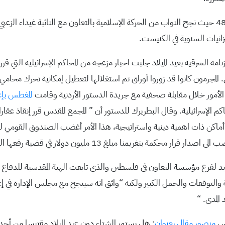
نيات السنوية في الكنيست.
 المجرمون كانوا قد زوروا أوراق تم استغلالها لتعطيل إمكانية تحرك محامي ا
أمور خلال مقابلة صحفية مع جريدة الدستور الأردنية وقامت
المغطس بإع
م الإسرائيلية. وقال البطريرك للدستور أن ” المجمع المقدس قرر إنقاذ عقا
في أماكن ذات اهمية دينية واستراتيجية، هذا الأمر أغضب الصندوق القومي 
بلغ 13 مليون دولار في قضية رفعها الصندوق ضد البطريركية.”
جديد لفرع مؤسسة التعاون في فلسطين والذي تابعت الهبة المقدسية للدفاع 
والتوقعات والحمل الكبير ولكنه “واثق انه سينجح مع مجلس الإدارة في إع
المدى. “
رس
منصور مقال بعنوان
: هل يستمر الشتاء دون عيد الميلاد مقتبسا من أ