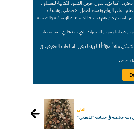
ي نحترمه. كما نؤيد بدون خجل الدعوة الكتابية للمساواة
قبلين على الزواج وندعم العمل الاجتماعي ونشطاء
غير ناسيين من هم بحاجة للمساعدة الإنسانية والصحية
هويّاتنا وحول التغييرات التي نريدها في مجتمعاتنا،
شكل ملاذاً مؤقتاً لنا بينما تبقى المساحات الحقيقية في
وا قصصنا.
التالي
زينة ميلادية في مسابقة “المغطس”