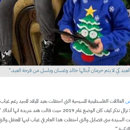
د كي لا يتم حرمان أبنائها خالد وغسان وباسل من فرحة العيد."
ض
العائلات الفلسطينية المسيحية التي احتفلت بعيد الميلاد المجيد رغم غياب 
العابودي التي احتفلت السنة بوجود الأب والزوج ولكنها لا تزال تذكر كي
ت السيدة منى فضايل والتي احتفلت هذا العام في غياب ابنها المعتقل وال