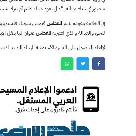
منصور في ختام مقاله: “هل نعود شتاء قاتم أم نترك شمس ا
في الخاتمة وعودة لنشر
المغطس
قصص سجناء فلسطينيون فقد قررنا القيام خلال عام 
للحق والعدالة والذي اعتبرته
المغطس
عنوان لها بنقل الآية الكتا
لإلغاء الحصول على النشرة الأسبوعية الرجاء الرد بذلك على htasmag@gmail.com