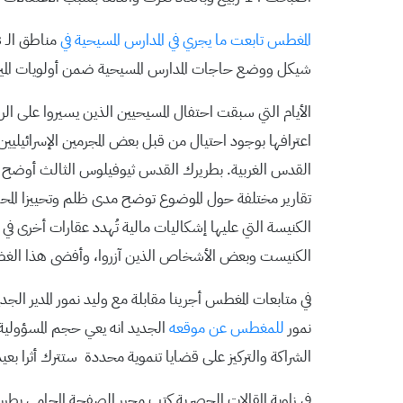
المغطس تابعت ما يجري في المدارس المسيحية في
شيكل ووضع حاجات المدارس المسيحية ضمن أولويات الميزا
اعترافها بوجود احتيال من قبل بعض المجرمين الإسرائيليين.
القدس الغربية. بطريرك القدس ثيوفيلوس الثالث أوضح ال
تقارير مختلفة حول الموضوع توضح مدى ظلم وتحييزا المحاك
الكنيسة التي عليها إشكاليات مالية تُهدد عقارات أخرى 
الكنيست وبعض الأشخاص الذين آزروا، وأفضى هذا الغضب الى اصدار قرار محكمة بتغريمنا م
في متابعات المغطس أجرينا مقابلة مع وليد نمور المدير ال
نمور
للمغطس عن موقعه
الجديد انه يعي حجم المسؤولية 
الشراكة والتركيز على قضايا تنموية محددة ستترك أثرا بعيد 
في زاوية المقالات الحصرية كتب محرر الصفحة المحامي بط