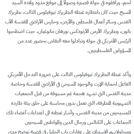
لحم، ورافقوه في جولة قصيرة وصولاً إلى موقع مذود ولادة السيد
المسيح حيث كان بانتظاره غبطة البطريرك ثيوفيلوس الثالث، بطريرك
القدس وسائر أعمال فلسطين والأردن، وحارس الأراضي المقدسة الأب
باتون، وبطريرك الأرمن الأرثوذكس نورهان مانوغيان، حيث اصطحبوا
الرئيس الأمريكي في جولة وتبادلوا معه النقاش بحضور عدد من
المسؤولين الفلسطينيين.
وأكد غبطة البطريرك ثيوفيلوس الثالث على ضرورة التدخل الأمريكي
الفاعل لحماية الإرث والوجود المسيحي في الأراضي المقدسة وخاصة
مدينة القدس التي تشهد هجمة غير مسبوقة من قبل الجمعيات
الصهيونية المتطرفة، التي تعمل بدون محاسبة على خلق بيئة طاردة
للمسيحيين من مدينة القدس، وأشار غبطته الى اعتداءات أعضاء تلك
الجماعات على الكنائس ورجال الدين والمواطنين المسيحيين
ومحاولاتهم الاستيلاء على عقارات باب الخليل في قضية توضح مدى