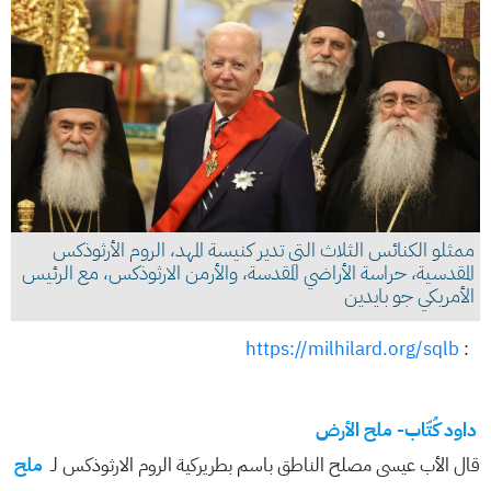
ممثلو الكنائس الثلاث التي تدير كنيسة المهد، الروم الأرثوذكس
المقدسية، حراسة الأراضي المقدسة، والأرمن الارثوذكس، مع الرئيس
الأمريكي جو بايدين
https://milhilard.org/sqlb
:
داود كُتّاب- ملح الأرض
قال الأب عيسى مصلح الناطق باسم بطريركية الروم الارثوذكس لـ
ملح