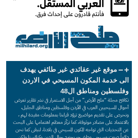
موقع غير عقائدي غير طائفي يهدف
الى خدمة المكون المسيحي في الاردن
وفلسطين ومناطق ال48
تكافح مجلة “ملح الأرض” من أجل الاستمرار في نشر تقارير تعرض
أحوال المسيحيين العرب في الأردن وفلسطين ومناطق الجليل،
ونحرص على تقديم مواضيع تزوّد قراءنا بمعلومات مفيدة لهم ،
بالاعتماد على مصادر موثوقة، كما تركّز معظم اهتمامها على البحث
عن التحديات التي تواجه المكون المسيحي في بلادنا، لنبقى كما نحن
دائماً صوت مسيحي وطني حر يحترم رجال الدين وكنائسنا ولكن