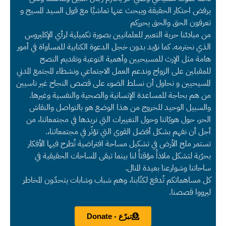
يرفض احتكار الحقيقة ويبحث عنها تماشيًا مع قول السيد المسيح و
تعرفون الحق والحق يحرركم
من مبادئنا حرية التعبير للعلمانيين بصورة تكميلية لرأي الإكليروس
الذي نحترمه. كما نؤيد بدون خجل الدعوة الكتابية للمساواة في أمور
هامة مثل الإرث للمسيحيين وأهمية التوعية وتقديم النصح
للمقبلين على الزواج وندعم العمل الاجتماعي ونشطاء المجتمع المدني
المسيحيين و نحاول أن نسلط الضوء على قصص النجاح غير ناسيين
من هم بحاجة للمساعدة الإنسانية والصحية والنفسية وغيرها.
والسبيل الوحيد للخروج من هذا الوضع هو بالتواصل والنقاش
الحر، حول هويّاتنا وحول التغييرات التي نريدها في مجتمعاتنا، من
أجل أن نفهم بشكل أفضل القوى التي تؤثّر في مجتمعاتنا،.
تستمر ملح الأرض في تشكيل مساحة افتراضية تُطرح فيها الأفكار
بحرّية لتشكل ملاذاً مؤقتاً لنا بينما تبقى المساحات الحقيقية في
ساحاتنا وشوارعنا بعيدة المنال.
كل مساهماتكم تُدفع لكتّابنا، وهم شباب وشابات يتحدّون المخاطر
ليرووا قصصنا.
تبرّع - Donate