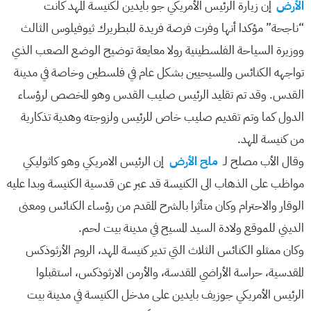
الأرض
إن زيارة الرئيس الأمريكي جو بايدين لكنيسة المهد كانت
“ناجحة” مؤكدا أنها وفرت فرصة فريدة للبطريرك ثيوفيلوس الثالث
ووزيرة السياحة الفلسطينية رولا معايعة توضيح الوضع الصعب الذي
تواجهه الكنائس والمسيحيين بشكل عام في فلسطين وخاصة في مدينة
القدس. وقد تم تقليد الرئيس صليب القدس وهو المخصص لرؤساء
الدول كما وتم تقديم صليب خاص للرئيس ولزوجته وهدية تذكارية
من كنيسة المهد.
وقال الأب مصلح لـ
ملح الأرض
إن الرئيس الامريكي وهو كاثوليكي
مواظب على الذهاب الى الكنيسة قد عبر عن قدسية الكنيسة وبدا عليه
الوقار والاحترام وكان متأثرا بالشرح المقدم من رؤساء الكنائس ومعنى
الديني للموقع ولادة السيد المسيح في مدينة بيت لحم.
وكان ممثلو الكنائس الثلاث التي تدير كنيسة المهد، الروم الأرثوذكس
المقدسية، حراسة الأراضي المقدسة، والأرمن الارثوذكس، استقبلوا
الرئيس الأمريكي جوزيف بايدين على مدخل الكنيسة في مدينة بيت