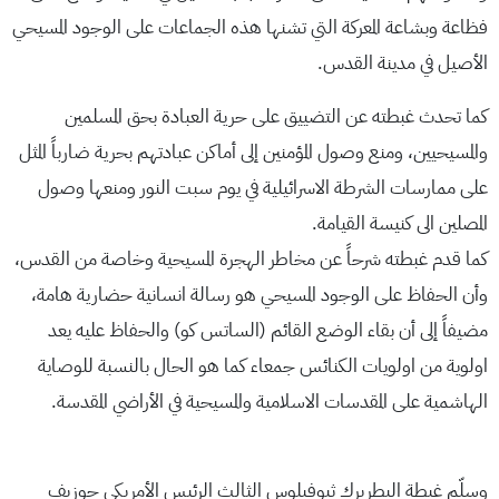
فظاعة وبشاعة المعركة التي تشنها هذه الجماعات على الوجود المسيحي
الأصيل في مدينة القدس.
كما تحدث غبطته عن التضييق على حرية العبادة بحق المسلمين
والمسيحيين، ومنع وصول المؤمنين إلى أماكن عبادتهم بحرية ضارباً المثل
على ممارسات الشرطة الاسرائيلية في يوم سبت النور ومنعها وصول
المصلين الى كنيسة القيامة.
كما قدم غبطته شرحاً عن مخاطر الهجرة المسيحية وخاصة من القدس،
وأن الحفاظ على الوجود المسيحي هو رسالة انسانية حضارية هامة،
مضيفاً إلى أن بقاء الوضع القائم (الساتس كو) والحفاظ عليه يعد
اولوية من اولويات الكنائس جمعاء كما هو الحال بالنسبة للوصاية
الهاشمية على المقدسات الاسلامية والمسيحية في الأراضي المقدسة.
وسلّم غبطة البطريرك ثيوفيلوس الثالث الرئيس الأمريكي جوزيف