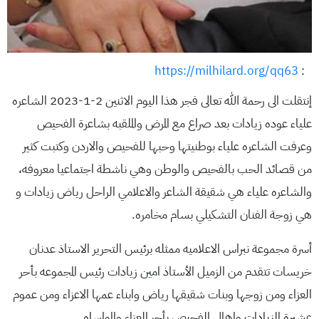
https://milhilard.org/qq63
:
إنتقلت الى رحمة الله تعالى فجر هذا اليوم الاثنين 2-1-2023 الشاعره
علياء عوده زيادات بعد صراع مع المرض والملقبه بشاعرة الفحيص
وعرفت الشاعره علياء بوطنيتها وحبها للفحيص والاردن وكتبت كثير
من قصائد الحب بالفحيص والوطن وهي ناشطة اجتماعيا معروفه،
والشاعره علياء هي شقيقة الشاعر والاعلامي الراحل رياض زيادات و
هي زوجة الفنان التشكيلي بسام مخامره.
أسرة مجموعة نبراس الاعلاميه ممثله برئيس التحرير الاستاذ عدنان
خريسات تتقدم من الزميل الأستاذ امين زيادات رئيس المجموعه بأحر
العزاء ومن زوجها وبنات شقيقها رياض وابناء عمها الاعزاء ومن عموم
عشيرة الزيادات واهالي الفحيص بأحر العزاء والمواساه .