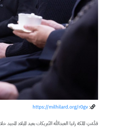
https://milhilard.org/r0gv
:
قدَّمَتِ الملكة رانيا العبدالله التّبريكات بعيد الميلاد المجيد