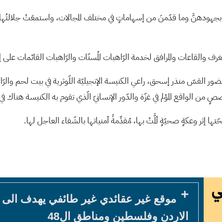
بجهودهنَّ وما قدّمنَ من إسهاماتٍ في مختلف المجالات، واستمعَتْ جلالتُها إل
ضور القسّ منذر إسحق، راعي الكنيسة الإنجيليّة اللّوثرية في بيت لحم والرّ
صٍ من الواقع المؤلم في غزّة والدّور الإنسانيّ الّذي تقوم به الكنيسة هناك ف
 إثر وعكةٍ صحيّةٍ ألمَّتْ بها، مُقدِّمةً أمنياتها بالشّفاء العاجل لها.
موقع غير عقائدي غير طائفي يهدف الى
الاردن وفلسطين ومناطق ال48