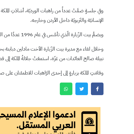
وفي جلسةٍ ضمَّتْ عدداً من راهبات الورديّة، أشادَتِ الملكة 
الإنسانيّة والتّربويّة داخل الأردن وخارجه.
ويضمُّ بيت الزّيارة الّذي تأسَّس في عام 1996 عددًا من الغرف والقاعات والمرافق لخدمة الرّاهبات المُسنّات والرّاهبات القائمات على إدارته.
وخلال لقاء مع مديرة بيت الزّيارة الأخت مادلين دبابنة بح
نبيلة صالح العائدات من غزّة، استمعَتْ جلالةُ الملكة إلى قص
وقامَتِ الملكة بزيارةٍ إلى إحدى الرّاهبات للاطمئنان على صحّتها