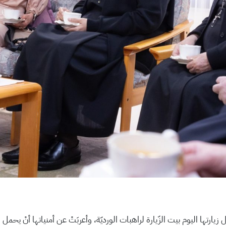
 خلال زيارتها اليوم بيت الزّيارة لراهبات الورديّة، وأعربَتْ عن أمنياتها أنْ يحم