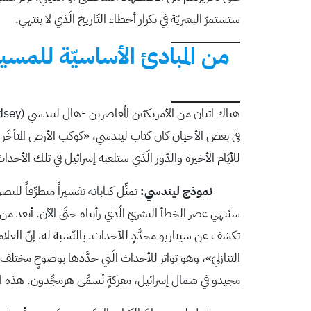
ستستمرّ البشريّة في تكرار أخطاء التّاريخ الّذي لا ينتهي.
من المبادئ الأساسيّة للمسيحيّة
ف
للأيّام الأخيرة والدّور الّذي ستلعبه إسرائيل في تلك الأحدا
نموذج ليندسي:
تمثِّل كتاباته تفسيراً متطرِّفاً ل
سيُنهي عصر الخطأ البشريّ الّذي رأيناه حتّى الآن. أبعد من 
تكشف عن سيناريو محدَّدٍ للأحداث. بالنّسبة له، إنّ العلامة
التنازليّ»، وهو تواتر للأحداث الّتي حدَّدها بوضوحٍ مختلف
مجيدو في شمال إسرائيل، معركةٍ تُسمَّى هرمجِّدون. هذه المعرك