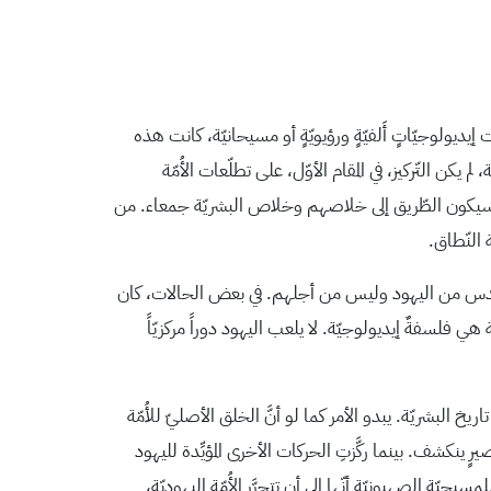
إيديولوجيّاتٍ أَلفيّةٍ ورؤيويّةٍ أو مسيحانيّة، كانت هذه
يكن التّركيز، في المقام الأوّل، على تطلّعات الأُمّة
مسبقاً سيكون الطّريق إلى خلاصهم وخلاص البشريّة جمعاء. من
 النّطاق.
تحرير القدس من اليهود وليس من أجلهم. في بعض الحالات، كان
هي فلسفةٌ إيديولوجيّة. لا يلعب اليهود دوراً مركزيّاً
 البشريّة. يبدو الأمر كما لو أنَّ الخلق الأصليّ للأُمّة
رٍ ينكشف. بينما ركَّزتِ الحركات الأخرى المؤيِّدة لليهود
ّة الصهيونيّة أنّها إلى أن تتحرَّر الأُمّة اليهوديّة،