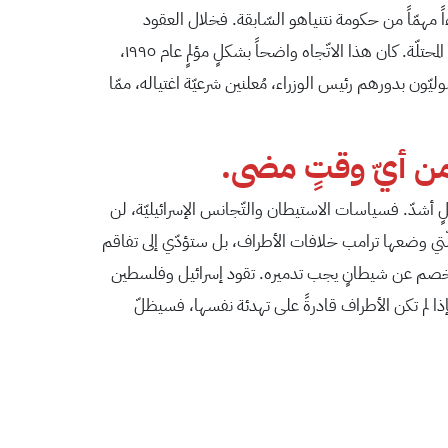
ءاً مهمّاً من حكومة نتنياهو السّابقة. فخلال العقود
الماضية، تراجع اليمين المُتطرّف العلمانيّ القوميّ أمام نوعٍ أكثر دينيّاً من اليمين المتطرّف، مع تزايد الهجمات الجهاديّة، خاصّةً في الأراضي المحتلّة. كان هذا الاتّجاه واضحاً بشكلٍ مؤلمٍ عام ١٩٩٥،
يّون بدورهم رئيس الوزراء، مُعلنين شرعيّة اغتياله، ممّا
 من أيّ وقتٍ مضى.
علٍ أشدّ. فسياسات الاستيطان والتّجانس الإسرائيليّة، لن
 الّتي وضعها ترامب خلافات الأطراف، بل ستؤدّي إلى تفاقم
يها الخصم عن شيطانٍ يجب تدميره. تقود إسرائيل وفلسطين
إذا لم تكن الأطراف قادرةً على تهدئة نفسها، فسيظلّ