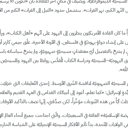
 النّهر الكبير، نهر الفرات». ستشمل حدود «النيل إلى الفرات» الكثير من ال
ً ما كان القادة الأمريكيّون ينظرون إلى اليهود على أنّهم «أهل الكتاب»، ورأَو
١ وتكريس حياته للتفاوض على إنشاء دولةٍ يهوديّةٍ في فلسطين. في الآونة الأخيرة، علّق جيمي
سٍ لم يشرحْ بالتفصيل أيّ معتقداتٍ مسيحيّةٍ صهيونيّةٍ، ولم يشرحْ سياساته باستخ
اق اليهوديّة–المسيحيّة ودراسة الكتاب المُقدَّس روابطَ بين اليهود والمسيحيّي
لله».
مسيحيّة الصهيونيّة لمناقشة الشّرق الأوسط. إحدى التّعليقات التي حَظِيَت 
ِّدةٍ لإسرائيل: «كما تعلم، أعود إلى أنبيائك القدامى في العهد القديم والعلاما
أيّاً من هذه النّبوءات مؤخَّراً، لكن صدِّقني، إنّها تصف بالتأكيد الأوقات ال
 الإسلاميّة» العامّة في السبعينيّات، والّتي اجتاحت جميع أنحاء العالم ال
ولايات المتّحدة، بدأ تأثير الأفكار المسيحيّة الإنجيليّة على السّياسة الخا