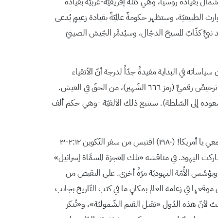
 بقيادة روسيا، وهي كتلةٌ إفريقيّةٌ-عربيّةٌ بقيادة
رث الطبيعيّة، وستظهر حكومةٌ عالميّةٌ بقيادة زعيمٍ يُدعى
وسيؤيِّد نبيٌّ كذّابٌ المسيحَ الدجّال، وسيُدمَّر الجّيش الصينيّ
ته في البداية مفيدةً جدّاً لدرجة أنّ الأتقياء
سيتبعونه على افتراضٍ خاطئٍ بأنّه يمثِّلُ البِرّ. وحكماً من القدس، سيؤسِّس نظاماً اقتصاديّاً عالميّاً متكاملاً يُحرَم فيه، مَن ليسَ لديهم ترخيصٌ رقميٌّ (رمز ٦٦٦ الشّهير)، من الحقّ في العيش.
صعوده إلى السّلطة). ستتبع ذلك الألفيّة -وهي حكم ألف
ربط فالويل، وهو من أشدّ المؤيِّدين للقضايا الإسرائيليّة، معتقداته المسيحيّة الصهيونيّة بدعمه لإسرائيل. في استمعي يا أمريكا! (١٩٨٠) اقتبس من سفر التّكوين ٢:١٢-٣
باركت اليهود. في مناقشة «تلك المعجزة المسمَّاة إسرائيل»
ؤسِّس الأُمّة اليهوديّة مرّةً أخرى. على النقيض من
وقعها في زعامة العالم بمكانٍ ما في كتب التّاريخ بجانب
بٌ لأنّ هذه الدّول «تقبل القيم الشّموليّة»، و«تُنكر