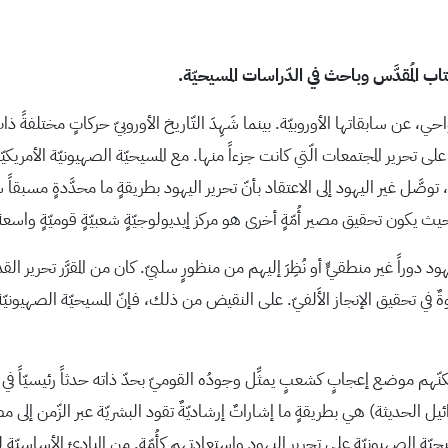
اب المُقدَّس وباحث في الدّراسات المسيحيّة.
 عن سابقاتها الأوروبيّة. بينما شَهِدَ التّاريخ الأوروبيّ حركاتٍ مختلفةً ذات 
رير المجتمعات الّتي كانت جزءاً منها. مع المسيحيّة الصهيونيّة الأمريكيّة، لم 
رى، توصَّل غير اليهود إلى الاعتقاد بأنّ تحرير اليهود بطريقةٍ ما محدَّدةٍ 
حيث يكون تحقيق مصير أُمّةٍ أخرى هو مركز إيديولوجيّةٍ شعبيّةٍ قوميّةٍ واسعة
ليهود دوراً غير منطقيٍّ أو نُظِرَ إليهم من منظورٍ سلبيّ. كان من المقرَّر 
ٌ في تحقيق الإنجاز الأَلفيّ. على النقيض من ذلك، فإنّ المسيحيّة الصهيونيّة 
م موضع إعجابٍ كشعبٍ يمثِّل وجودُه القوميّ بحدّ ذاته حدثاً رئيسيّاً في تاريخ
ئيل الحديثة) هي بطريقةٍ ما إشاراتٌ إرشاديّةٌ تقود البشريّة عبر الزّمن إلى مصي
ة الصهيونيّة على تحرير اليهود واستعادتهم كأُمّة. من المبادئ الأساسيّة للمسيحي