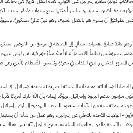
ٍ دوليّةٍ ستغزو إسرائيل على التوالي. هذه الكتل الأربع هي تحالف الشّمال
رقيّ بقيادة الصّين. سترى روسيا حرباً مدّتها سبع سنوات وتُدمَّر بسبب الكوا
لف يهوديّاً مقيماً في القدس بطواعيّةٍ أنّ يسوع هو بالفعل المسيح، وهو دينٌ عالميٌّ مسكونيٌّ، 
ئدٌ صانعُ معجزات، سيأتي إلى السّلطة في موجةٍ من الفوضى. ستكون سياسا
لمسيح الدجّال والنبيّ الكذّاب في معركةٍ ويُسجَن الشّيطان (الّذي رعى 
 ملزَمون بدعم اليهود وإسرائيل، ويؤكّد إيمانه بأنّ الله بارك أمريكا لأنّها 
 ألفيّ وخمسمائة سنة من الشّتات، سيعود الشعب اليهوديّ إلى أرض إسرائيل وي
ّون» الولايات المتّحدة للتخلّي عن إسرائيل، وهو عملٌ من شأنه أنْ يستبدل م
الولايات المتّحدة والدول «العربيّة المسلمة»، يقترح فالويل أنّه ليس هناك سب