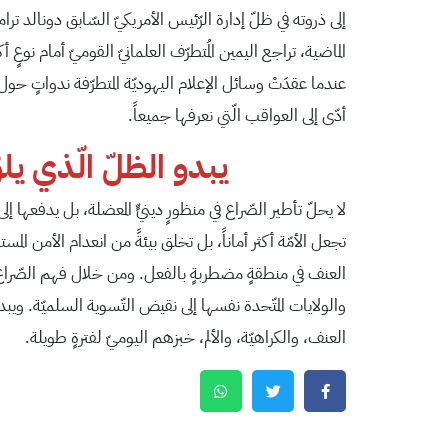
إلى ذروته في ظلّ إدارة الرّئيس الأمريكيّ السّابق دونالد تر
عندما عقدَتْ وسائل الإعلام اليهوديّة المتطرّفة ندواتٍ حو
أدّى إلى العواقب الّتي نعرفها جميعاً.
يبدو الظلّ الّذي ي
لا يحلّ تأطير الصّراع في منظورٍ دينيٍّ المعضلة، بل يدفعه
تجعل الأمّة أكثر أماناً، بل تخلق بيئةً من انعدام الأمن 
العنف في منطقةٍ مضطربةٍ بالفعل. ومن خلال فهم الصّراع ع
والولايات المتّحدة نفسها إلى نقيض التّسوية السلميّة. وي
العنف، والكراهيّة، والألم، خبزهم اليوميّ لفترةٍ طويلة.