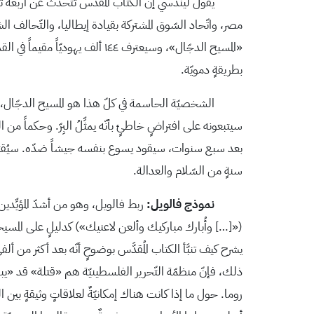
يقول ليندسي إنّ الكتاب المقدّس تتحدّث عن أربعة تحالفات
مصر، واتّحاد السّوق المشتركة بقيادة إيطاليا، والتّحالف الش
«المسيح الدجّال»، وسيعترف ١٤٤ أ
بطريقةٍ دمويّة.
الشخصيّة الحاسمة في كلّ هذا هو المسيح الدجّال، وهو قا
بعد سبع سنوات، سيقود يسوع بنفسه جيشاً ضدّه. سيُقتَل ا
سنةٍ من السّلام والعدالة.
نموذج فالويل:
(«[…] وأُبارك مباركيك وألعن لاعنيك») كدليلٍ على المسيحيّين
يشرح كيف تنبَّأ الكتاب المُقدَّس بوضوحٍ أنّه بعد أكثر من
ذلك، فإنّ منظمّة التّحرير الفلسطينيّة هم «قتلة» قد «يبتز
روما. حول ما إذا كانت هناك إمكانيّةٌ لعلاقاتٍ وثيقةٍ بين 