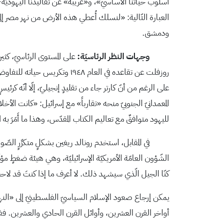
العبارة التّالية: «لنسلك أُعطي هذه الأرض من نهر مصر إلى
ودمشق.
وجهات النظر الرئاسيّة:
على المستوى الرئاسيّ، كثيرا
روزفلت عن تقاعده في العام ٩٤٨
على الرغم من أنّ كارتر جاء من تقليدٍ إنجيليّ، إلّا أنّه كرئي
المعمدانيّ الجنوبيّ منحه «تقارباً» مع إسرائيل: «كانت الأخل
لليهود متوافقٌ مع تعاليم الكتاب المقدّس، وهذا ما أَمَرَ به ا
في المقابل، استخدم رونالد ريغين بشكلٍ متكرِّرٍ الصّور ال
الشّؤون العامّة الأمريكيّة الإسرائيليّة، وهي هيئة ضغطٍ مؤي
كنّا الجيل الّذي سيشهد ذلك. لا أعرف ما إذا كنتَ قد لاحظتَ 
يمكن إرجاع صعود الإسلام السياسيّ الفلسطينيّ إلى «النهضة
أواخر القرن العشرين، وأوائل القرن الحادي والعشرين. ففي ال