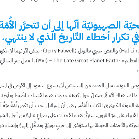
 الصهيونيّة أنّها إلى أن تتحرَّر الأُمّ
ي تكرار أخطاء التّاريخ الّذي لا ينتهي.
هناك اثنان من الأمريكيّين المُعاصرين -هال ليندسي (sey
في بعض الأحيان كان كتاب ليندسي، «كوكب الأرض الم
ث.
لنصوص النبويّة. يقبل العديد من المسيحيّين أنّ يسوع سيعود إلى الأرض في المج
ذلك، هناك اتّفاقٌ ضئيلٌ حول كيفيّة حدوث هذه الأشياء بالضّبط وبأيّ تسلسل.
 النبويّة الكبرى في الكتاب المُقدَّس هي أنّ إسرائيل يجب أن تكون أُمّةً مر
 الأنبياء على مرّ القرون. ستركِّز هذه الأحداث على صراعٍ عالميٍّ من أجل ا
ة والأحداث المحيطة بها ستؤدّي إلى حربٍ نوويّةٍ وتدخُّلٍ إلهيٍّ وإنشاء دولةٍ