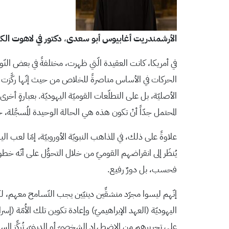
الأرشمندريت أغابيوس أبو سعدى
،
دكتور في لاهوت الكت
في أمريكا، كانت العقيدة الّتي ظهرت، مختلفةً في بعض النّواحي،
الحركات في الأساس مناصرةً للخلاص من حيث إنّها ركَّزت على تح
الأصليّة، بل على التطلّعات القوميّة اليهوديّة. بعبارةٍ أخ
المحتمل جدّاً أنْ تكون هذه هي الحالة الوحيدة المُسجَّلة، 
علاوةً على ذلك، في المذاهب النبويّة الأوروبيّة، إمّا لعب ا
يُنظَر إلى انقراضهم القوميّ من خلال التحوُّل على أنّه خطوة
فحسب، بل دورٌ رفيع.
إنّهم ليسوا مجرّد منشقِّين دينيّين يجب التّسامح معهم، لكنّه
اليهوديّة (العهد الإبراهيميّ) وإعادة تكوين تلك الأُمّة (إسرا
على تحريرهم من الاضطهاد الشخصيّ أو الدينيّ، تُركِّز المسيحيّ