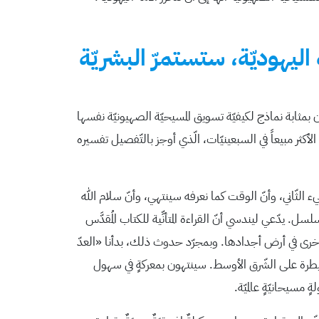
ة اليهوديّة، ستستمرّ البشريّة
Hal Lind) والقسّ جيري فالويل (Jerry Falwell)- يمكن لآرائهما أنْ تكون بمثابة نماذج لكيفيّة تسويق المسيحيّة الصهيونيّة نفسها
تأخّر العظيم» -The Late Great Planet Earth – (١٩٧٠)، العمل غير الخياليّ الأكثر مبيعاً في السبعينيّات، الّذي أوجز بالتّفصيل تفسيره
يء الثّاني، وأنّ الوقت كما نعرفه سينتهي، وأنّ سلام الله
 يدّعي ليندسي أنّ القراءة المتأنِّية للكتاب المُقدَّس
ّةً أخرى في أرض أجدادها. وبمجرّد حدوث ذلك، بدأنا «العدّ
لسّيطرة على الشّرق الأوسط. سينتهون بمعركةٍ في سهول
 مسيحانيّةٍ عالميّة.