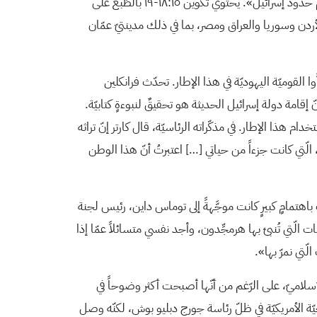
أسلوب حياتنا الأساسيّ»، و«غريبةٌ» عن تقاليدنا اليهوديّة-المسيحيّة الديموقراطيّة. ويضيف في مكانٍ آخر اعتقاده بأنّ «تكوين ١٥ يرسم حدود إسرائيل». يحتوي تكوين ١٨:١٥-١٩ بالطّبع على
أردن وسوريا والعراق ومصر، بما في ذلك مدينتيّ عمّان
ا القوميّة اليهوديّة في هذا الإطار. تحدّث فرانكلين
 كارتر أنّ إقامة دولة إسرائيل الحديثة هو تحقيقٌ لنبوءةٍ كتابيّة.
دام هذا الإطار. في مذكّراته الرئاسيّة، قال كارتر إنّ تراثه
ن، الّتي كانت جزءاً من حياتي […] اعتبرتُ أنّ هذا الوطن
باهتمامٍ كبيرٍ كانت موجَّهةً إلى توماس داين، رئيس لجنة
ت الّتي تُنبئ بها هرمجِّدون، وأجد نفسي متسائلاً عمّا إذا
ّتي نمرّ بها».
إسلاميّ، على الرّغم من أنّها أصبحت أكثر وضوحاً في
رجيّة الأمريكيّة في ظلّ رئاسة جورج دبليو بوش، لكنّه وصل