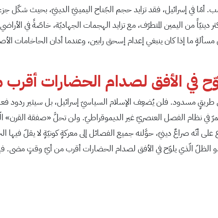
امب. أمّا في إسرائيل، فقد تزايد حجم الجّناح اليمينيّ الدينيّ، بحيث شكّل جز
ل مسألةٍ ما إذا كان ينبغي إعدام إسحق رابين، وعندما أدان الحاخامات الأصول
لوّح في الأفق لصدام الحضارات أقرب
ا إلى طريقٍ مسدود. فلن يُضعِف الإسلام السياسيّ إسرائيل، بل سيثير ردود ف
المستمرّ في نظام الفصل العنصريّ غير الديموقراطيّ. ولن تحلَّ «صفقة القرن»
لى أنّه صراعٌ دينيّ، حوَّلته جميع الفصائل إلى معركةٍ كونيّةٍ لا يقلّ ف
بدو الظلّ الّذي يلوّح في الأفق لصدام الحضارات أقرب من أيّ وقتٍ مضى. ف