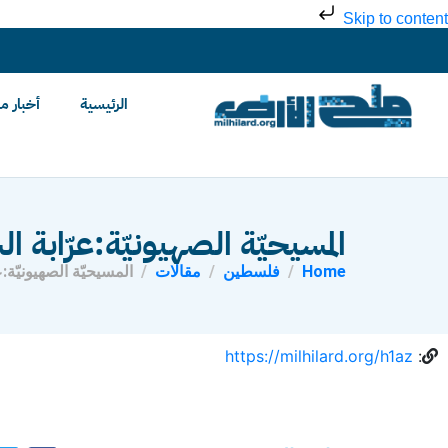
Skip to content
الرئيسية
أخبار م
المسيحيّة الصهيونيّة:عرّابة ال
Home
فلسطين
مقالات
المسيحيّة الصهيونيّة:ع
https://milhilard.org/h1az
: