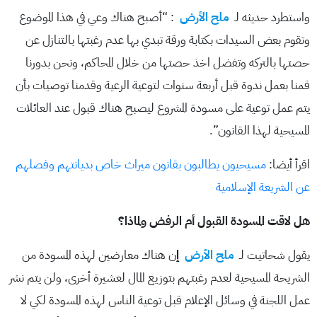
واستطرد حديثه لـ
ملح الأرض
: “أصبح هناك وعي في هذا الموضوع
وتقوم بعض السيدات بكتابة ورقة تبدي بها عدم رغبتها بالتنازل عن
حصتها بالتركه وتفضل اخذ حصتها من خلال المحاكم، ونحن بدورنا
قمنا بعمل ندوة قبل أربعة سنوات لتوعية الرعية وقدمنا توصيات بأن
يتم عمل توعية على مسودة المشروع ليصبح هناك قبول عند العائلات
المسيحية لهذا القانون”.
اقرأ أيضا:
مسيحيون يطالبون بقانون ميراث خاص بديانتهم وفصلهم
عن الشريعة الإسلامية
هل لاقت المسودة القبول أم الرفض ولماذا؟
يقول شحاتيت لـ
ملح الأرض
إ
ن هناك معارضين لهذه المسودة من
الشريحة المسيحية لعدم رغبتهم بتوزيع المال لعشيرة أخرى، ولن يتم نشر
عمل اللجنة في وسائل الإعلام قبل توعية الناس لهذه المسودة لكي لا