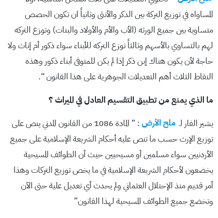
المساواه في توزيع التركة بين الذكر والأنثى وثانياً ان تكون الحصص
متساوية بين جميع الورثه (الأب والأم والأولاد والبنات) وتوزع التركه
لهم بالتساوي بالأسهم وثالثاً توزع التركه للأبناء سواء ذكور أم إناث ولا
حاجة لأن يكون هناك إبن ذكر إذا لم يكن للمتوفى أبناء ذكور وهذه
النقاط الثلاث أهم التعديلات الجوهرية على هذا القانون “.
ما الذي يمنع من تطبيق التقسيم العادل في الميراث ؟
يشير الفار لـ
ملح الأرض
: ” المادة 1086 من القانون المدني ينص على
توزيع الإرث حسب ما تنص عليه أحكام الشريعة الإسلامية على جميع
الأردنيين سواء مسلمين أو مسيحيين حيث أن الطوائف المسيحية
يخضعون لأحكام الشريعة الإسلامية في ما يخص توزيع التركات وهذا
أمر قديم منذ الإحتلال العثماني ولم يحدث أي تعديل علية حتى الآن
وتخضع جميع الطوائف المسيحية لهذا القانون”