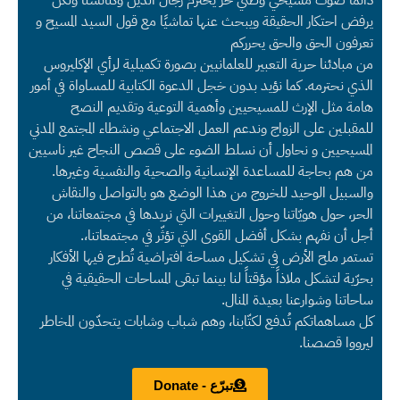
يرفض احتكار الحقيقة ويبحث عنها تماشيًا مع قول السيد المسيح و
تعرفون الحق والحق يحرركم
من مبادئنا حرية التعبير للعلمانيين بصورة تكميلية لرأي الإكليروس
الذي نحترمه. كما نؤيد بدون خجل الدعوة الكتابية للمساواة في أمور
هامة مثل الإرث للمسيحيين وأهمية التوعية وتقديم النصح
للمقبلين على الزواج وندعم العمل الاجتماعي ونشطاء المجتمع المدني
المسيحيين و نحاول أن نسلط الضوء على قصص النجاح غير ناسيين
من هم بحاجة للمساعدة الإنسانية والصحية والنفسية وغيرها.
والسبيل الوحيد للخروج من هذا الوضع هو بالتواصل والنقاش
الحر، حول هويّاتنا وحول التغييرات التي نريدها في مجتمعاتنا، من
أجل أن نفهم بشكل أفضل القوى التي تؤثّر في مجتمعاتنا،.
تستمر ملح الأرض في تشكيل مساحة افتراضية تُطرح فيها الأفكار
بحرّية لتشكل ملاذاً مؤقتاً لنا بينما تبقى المساحات الحقيقية في
ساحاتنا وشوارعنا بعيدة المنال.
كل مساهماتكم تُدفع لكتّابنا، وهم شباب وشابات يتحدّون المخاطر
ليرووا قصصنا.
تبرّع - Donate