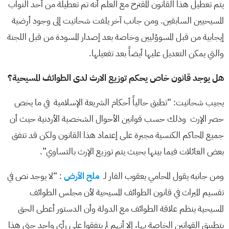
يتم تعطيل هذا القانون المقترح مع العلم أنه تم تعطيلة من أحد النواب
المسيحيين السابقين. ومن جانب آخر يلفت شحاتيت إلى وجود أرضية
إيجابية من قبل المسوؤليين وخاصة بعد إصدار المسودة من قبل اللجنة
والتي يمكن التعديل عليها أيضاً بعد تفعيلها.
هل يوجد قانون خاص يحكم توزيع الارث لدى الطوائف المسيحية؟
يجيب شحاتيت: “تطبق حالياً أحكام الشريعة الإسلامية في ما يخص
حصر الإرث وذلك حسب قوانين الأحوال الشخصية الأردنية حيث أن
جميع المحاكم الكنسية مجبرة على إعتماد هذا القانون ولكن قد تتفق
بعض العائلات فيما بينها بحيث يتم توزيع الإرث بالتساوي”.
ومن جانبه يقول المحامي يعقوب الفار لـ
ملح الأرض
: “لا يوجد نص في
تقسيم الميراث في قانون الطوائف المسيحية لأن مجلس الطوائف
المسيحية ينظم علاقة الطوائف مع الدولة وأن الدستور أعطى الحق
بتطبيق القوانين الخاصة بها، إلا أنهم لم يتفقوا على رأي واحد حتى هذا