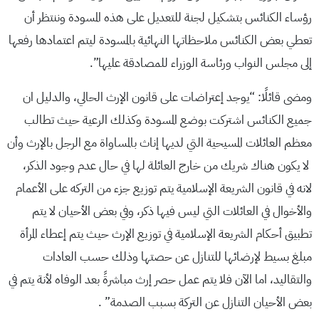
رؤساء الكنائس بتشكيل لجنة للتعديل على هذه المسودة وننتظر أن
تعطي بعض الكنائس ملاحظاتها النهائية بالمسودة ليتم اعتمادها رفعها
إلى مجلس النواب ورئاسة الوزراء للمصادقة عليها”.
ومضى قائلًا: “يوجد إعتراضات على قانون الإرث الحالي، والدليل ان
جميع الكنائس اشتركت بوضع المسودة وكذلك الرعية حيث تطالب
معظم العائلات المسيحية التي لديها إناث بالمساواة مع الرجل بالإرث وأن
لا يكون هناك شريك من خارج العائلة لها في حال عدم وجود الذكر،
لانه في قانون الشريعة الإسلامية يتم توزيع جزء من التركه على الأعمام
والأخوال في العائلات التي ليس فيها ذكر، وفي بعض الأحيان لا يتم
تطبيق أحكام الشريعة الإسلامية في توزيع الإرث حيث يتم إعطاء المرأة
مبلغ بسيط لإرضائها للتنازل عن حصتها وذلك حسب العادات
والتقاليد، اما الآن فلا يتم عمل حصر إرث مباشرةً بعد الوفاه لأنة يتم في
بعض الأحيان التنازل عن التركة بسبب الصدمة” .