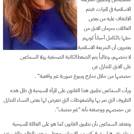
الاسلامية في الميراث، فيتم
الالتفاف عليه من بعض
العائلات بحرمان الانثى من
حقها بالكامل أحياناً كونهم
يعتبرون أن الشريعة الاسلامية
لا تخصهم، وغالباً يتم الضغط
الكاتبة الصحفية رولا السماعين
على الانثى للتنازل عن
حصصها من خلال تخارج وبيوع صورية غير واقعية” .
ورأت السماعين تطبيق هذا القانون على المرأة المسيحية في ظل هذه
الظروف التي تمر بها والضغوطات التي تتعرض لها بعض النساء للتنازل
عن حصصهم ووصفته بأنه “غير منصف”.
وتعتقد السماعين بأن تطبيق القانون كما هو على العائلة المسيحية
يخلق تفسخ اسري في كثير من الاحيان، ويعطي شعور بالظلم والقهر عند