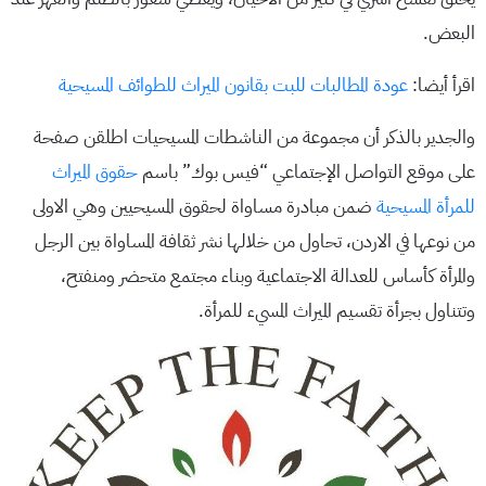
البعض.
اقرأ أيضا:
عودة المطالبات للبت بقانون الميراث للطوائف المسيحية
والجدير بالذكر أن مجموعة من الناشطات المسيحيات اطلقن صفحة
على موقع التواصل الإجتماعي “فيس بوك” باسم
حقوق الميراث
للمرأة المسيحية
ضمن مبادرة مساواة لحقوق المسيحيين وهي الاولى
من نوعها في الاردن، تحاول من خلالها نشر ثقافة المساواة بين الرجل
والمرأة كأساس للعدالة الاجتماعية وبناء مجتمع متحضر ومنفتح،
وتتناول بجرأة تقسيم الميراث المسيء للمرأة.