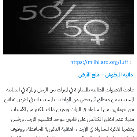
https://milhilard.org/luff
:
دانية البطوش – ملح الأرض
عادت الاصوات المطالبة بالمساواة في الميراث بين الرجل والمرأة في الديانية
المسيحية من منطلق أن بعض من المواطنات المسيحيات في الاردن تعانين
من حرمانهن من المساواة في الميراث ويعزين ذلك للكثير من الأسباب
منها: عدم اتفاق الكنائس على قانون موحد لتقسيم الإرث، ورفض
بعضها لفكرة المساواة في الإرث ، العقلية الذكورية المحافظة، ووقوف