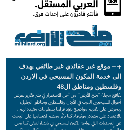
موقع غير عقائدي غير طائفي يهدف
الى خدمة المكون المسيحي في الاردن
وفلسطين ومناطق ال48
تكافح مجلة “ملح الأرض” من أجل الاستمرار في نشر تقارير تعرض
أحوال المسيحيين العرب في الأردن وفلسطين ومناطق الجليل،
ونحرص على تقديم مواضيع تزوّد قراءنا بمعلومات مفيدة لهم ،
بالاعتماد على مصادر موثوقة، كما تركّز معظم اهتمامها على البحث
عن التحديات التي تواجه المكون المسيحي في بلادنا، لنبقى كما نحن
دائماً صوت مسيحي وطني حر يحترم رجال الدين وكنائسنا ولكن