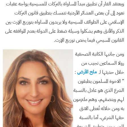
ويعتقد الفار أن تطبيق مبدأ المساواة بالتركات للمسيحية يواجه عقبات
تعود إلى أن بعض العشائر الأردنية تتمسك بتطبيق قانون التركات
الإسلامي على الطوائف المسيحية ولا يريدون المساواه بتوزيع الإرث بين
الذكر والأنثى وهم يشكلوا وسيلة ضغط على الدولة بعدم الموافقه على
القانون المسيحي فيما يخص توزيع الإرث.
ومن جانبها الكاتبة الصحفية
رولا السماعين تجيب من
خلال حديثها لـ
ملح الأرض
:
” الاخوة المسلمون يطبقون
الشرع الذي هو عادل بالنسبة
لهم وينصفهم، وهم ملتزمون
به ومن خلاله تُعطى الانثى
حقها الشرعي، أما بالنسبة
للمسيحين وتطبيق الشريعة