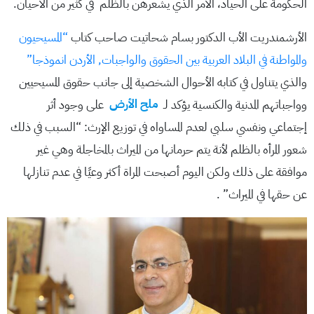
الحكومة على الحياد، الأمر الذي يشعرهن بالظلم في كثير من الأحيان.
الأرشمندريت الأب الدكتور بسام شحاتيت صاحب كتاب
“المسيحيون
والمواطنة في البلاد العربية بين الحقوق والواجبات, الأردن انموذجا”
والذي يتناول في كتابه الأحوال الشخصية إلى جانب حقوق المسيحيين
وواجباتهم المدنية والكنسية يؤكد لـ
ملح الأرض
على وجود أثر
إجتماعي ونفسي سلبي لعدم المساواه في توزيع الإرث: “السبب في ذلك
شعور المرأه بالظلم لأنة يتم حرمانها من الميراث بالمخاجلة وهي غير
موافقة على ذلك ولكن اليوم أصبحت المراة أكثر وعيًا في عدم تنازلها
عن حقها في الميراث” .