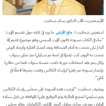
الأرشمندريت الأب الدكتور بسام شحاتيت
استعرض شحاتيت لـ
ملح الأرض
ما ورد في كتابه حول تقسيم الإرث:
“جاء في الكتاب مسودة قانون الإرث المسيحي وهو موضوع قديم إلا
أننا لم نكن نتحدث به أمام الصحافة وبعد انتشار الفكرة وازدياد الوعي
نتحدث به اليوم، كنت عضوًا في لجنة تم تشكيلها منذ ثماني سنوات
وكان يتم عقد اجتماعات دورية دامت خمسة سنوات قمنا من خلالها
بإصدار مسودة تم رفعها لرؤساء الكنائس وقمت بنشرها لاحقًا في
كتابي”.
ويضيف شحاتيت: “عُرضت هذه المسودة على مجلس رؤساء الكنائس
وتم تسليمها لجميع المطارنة وتم التوقيع عليها بالموافقة من قبل سيادة
المطران جوزيف جبارة، مطران الروم الملكيين الكاثوليك وقام مجلس