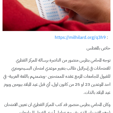
https://milhilard.org/q3h9
:
خاص بالمغطس
توجه المحامي بطرس منصور من الناصرة برسالة للمركز القطري
للامتحانات في إسرائيل طالب بتغيير موعدي امتحان البسيخومتري
للقبول للجامعات المزمع عقده للممتحنين -وبضمنهم باللغة العربية- في
احد الموعدين 23 او 25 من كانون اول، أي قبل عيد الميلاد بيومين ويوم
عيد الميلاد بالذات.
وكان المحامي بطرس منصور قد كتب للمركز القطري ان تعيين الامتحان
(وهو الامتحان الذي يقرر مع عوامل أخرى القبول للجامعات