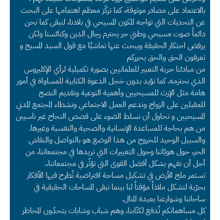
بالاعتماد على مصادر موثوقة، كما تركّز معظم اهتمامها على البحث
عن التحديات التي تواجه المكون المسيحي في بلادنا، لنبقى كما نحن
دائماً صوت مسيحي وطني حر يحترم رجال الدين وكنائسنا ولكن
يرفض احتكار الحقيقة ويبحث عنها تماشيًا مع قول السيد المسيح و
تعرفون الحق والحق يحرركم
من مبادئنا حرية التعبير للعلمانيين بصورة تكميلية لرأي الإكليروس
الذي نحترمه. كما نؤيد بدون خجل الدعوة الكتابية للمساواة في أمور
هامة مثل الإرث للمسيحيين وأهمية التوعية وتقديم النصح
للمقبلين على الزواج وندعم العمل الاجتماعي ونشطاء المجتمع المدني
المسيحيين و نحاول أن نسلط الضوء على قصص النجاح غير ناسيين
من هم بحاجة للمساعدة الإنسانية والصحية والنفسية وغيرها.
والسبيل الوحيد للخروج من هذا الوضع هو بالتواصل والنقاش
الحر، حول هويّاتنا وحول التغييرات التي نريدها في مجتمعاتنا، من
أجل أن نفهم بشكل أفضل القوى التي تؤثّر في مجتمعاتنا،.
تستمر ملح الأرض في تشكيل مساحة افتراضية تُطرح فيها الأفكار
بحرّية لتشكل ملاذاً مؤقتاً لنا بينما تبقى المساحات الحقيقية في
ساحاتنا وشوارعنا بعيدة المنال.
كل مساهماتكم تُدفع لكتّابنا، وهم شباب وشابات يتحدّون المخاطر