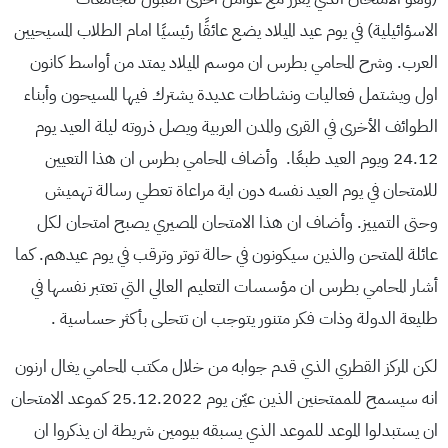
الاسؤائيلية) في يوم عيد الميلاد يضع عائقًا رئيسيًا امام الطلاب المسيحيين
العرب. وشرح المحامي بطرس ان موسم الميلاد يمتد من أواسط كانون
اول ويشتمل فعاليات ونشاطات عديدة يشترك فيها المسيحون وأبناء
الطوائف الأخرى في القرى والمدن العربية ويصل ذروته ليلة العيد يوم
24.12 ويوم العيد طبعًا. وأضاف المحامي بطرس ان هذا التعيين
للامتحان في يوم العيد نفسه دون اية مراعاة تعطي رسالة تهميش
وحتى التمييز. وأضاف ان هذا الامتحان المصيري يصبح امتحان لكل
عائلة الممتحن والذين سيكونون في حالة توتر وترقب في يوم عيدهم. كما
أشار المحامي بطرس ان مؤسسات التعليم العالي التي تعتبر نفسها في
طليعة الدولة وذات فكر متنور يتوجب ان تتحلى بأكثر حساسية .
لكن المركز القطري الذي قدم جوابه من خلال مكتب المحامي يغال ارنون
انه سيسمح للممتحنين الذين عيّن يوم 25.12.2022 كموعد الامتحان
ان يستبدلوا الموعد للموعد الذي يسبقه بيومين شريطة ان يذكروا ان