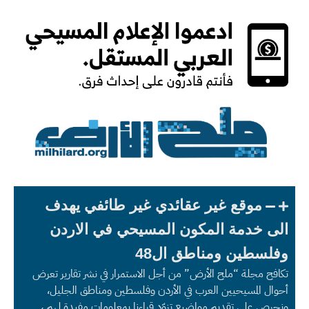
موقع غير عقائدي غير طائفي يهدف
الى خدمة المكون المسيحي في الاردن
وفلسطين ومناطق ال48
تكافح مجلة “ملح الأرض” من أجل الاستمرار في نشر تقارير تعرض
أحوال المسيحيين العرب في الأردن وفلسطين ومناطق الجليل،
ونحرص على تقديم مواضيع تزوّد قراءنا بمعلومات مفيدة لهم ،