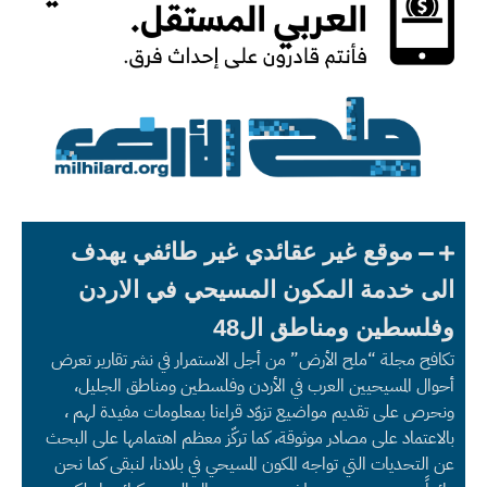
موقع غير عقائدي غير طائفي يهدف
الى خدمة المكون المسيحي في الاردن
وفلسطين ومناطق ال48
تكافح مجلة “ملح الأرض” من أجل الاستمرار في نشر تقارير تعرض
أحوال المسيحيين العرب في الأردن وفلسطين ومناطق الجليل،
ونحرص على تقديم مواضيع تزوّد قراءنا بمعلومات مفيدة لهم ،
بالاعتماد على مصادر موثوقة، كما تركّز معظم اهتمامها على البحث
عن التحديات التي تواجه المكون المسيحي في بلادنا، لنبقى كما نحن