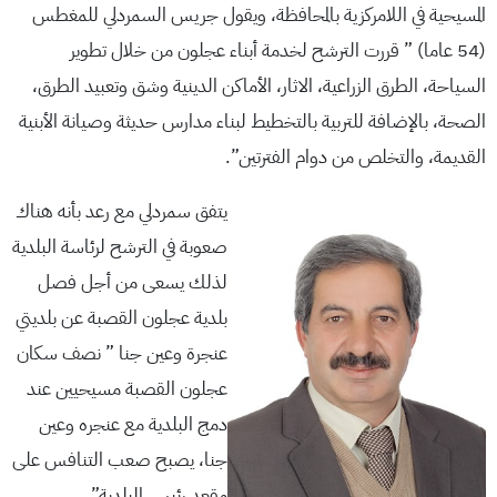
المسيحية في اللامركزية بالمحافظة، ويقول جريس السمردلي للمغطس
(54 عاما) ” قررت الترشح لخدمة أبناء عجلون من خلال تطوير
السياحة، الطرق الزراعية، الاثار، الأماكن الدينية وشق وتعبيد الطرق،
الصحة، بالإضافة للتربية بالتخطيط لبناء مدارس حديثة وصيانة الأبنية
القديمة، والتخلص من دوام الفترتين”.
يتفق سمردلي مع رعد بأنه هناك
صعوبة في الترشح لرئاسة البلدية
لذلك يسعى من أجل فصل
بلدية عجلون القصبة عن بلديتي
عنجرة وعين جنا ” نصف سكان
عجلون القصبة مسيحيين عند
دمج البلدية مع عنجره وعين
جنا، يصبح صعب التنافس على
مقعد رئيس البلدية”.