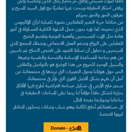
دائماً صوت مسيحي وطني حر يحترم رجال الدين وكنائسنا ولكن
يرفض احتكار الحقيقة ويبحث عنها تماشيًا مع قول السيد المسيح و
تعرفون الحق والحق يحرركم
من مبادئنا حرية التعبير للعلمانيين بصورة تكميلية لرأي الإكليروس
الذي نحترمه. كما نؤيد بدون خجل الدعوة الكتابية للمساواة في أمور
هامة مثل الإرث للمسيحيين وأهمية التوعية وتقديم النصح
للمقبلين على الزواج وندعم العمل الاجتماعي ونشطاء المجتمع المدني
المسيحيين و نحاول أن نسلط الضوء على قصص النجاح غير ناسيين
من هم بحاجة للمساعدة الإنسانية والصحية والنفسية وغيرها.
والسبيل الوحيد للخروج من هذا الوضع هو بالتواصل والنقاش
الحر، حول هويّاتنا وحول التغييرات التي نريدها في مجتمعاتنا، من
أجل أن نفهم بشكل أفضل القوى التي تؤثّر في مجتمعاتنا،.
تستمر ملح الأرض في تشكيل مساحة افتراضية تُطرح فيها الأفكار
بحرّية لتشكل ملاذاً مؤقتاً لنا بينما تبقى المساحات الحقيقية في
ساحاتنا وشوارعنا بعيدة المنال.
كل مساهماتكم تُدفع لكتّابنا، وهم شباب وشابات يتحدّون المخاطر
ليرووا قصصنا.
تبرّع - Donate