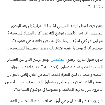
بالأساس”.
وعن فرصة نزول المرشح المسيحي لرئاسة البلدية يقول رعد الربضي
للمغطس إنه نحن كأعضاء نترشح لأنه عدد أفراد العشائر المسيحية في
عجلون لا يكفي لتُنجّح رئيسا، وكل شخص قاعدته هي عشيرته”،
موضحا أنه لا يوجد في هذه الانتخابات مقعدا مخصصا للمسيحيين.
بدوره يقول نصري الربضي
للمغطس
وهو المرشح الثاني عن العشائر
المسيحية لعضوية بلدية عجلون (63عاما)، ” بعد تقاعدي من وزارة
البلدية وجدت أن لدي المقدرة لخدمة البلد من خلال إلمامي بالقوانين
وشغل البلديات، في حال نجاحي سأحاول العمل مع زملائي الناجحين
للخروج بقرارات تهم المحافظة وخصوصا في موضوع السياحة”.
التوزيع العادل للمشاريع هي أولى أهداف المرشح الثالث عن العشائر