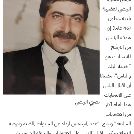
الربضي لعضوية
بلدية عجلون
(46 عاما) إن
هدفه الرئيس
من الترشّح
للانتخابات هو
“خدمة البلد
والناس”، مضيفا
أن اقبال الناس
على الانتخابات
نصري الربضي
هذا العام أكثر
من الانتخابات
السابقة” ويتابع: “عدد المترحشين ازداد عن السنوات الماضية وفرصة
النجاح يحكمها إقبال الناس على الانتخابات والعلاقة الشخصية