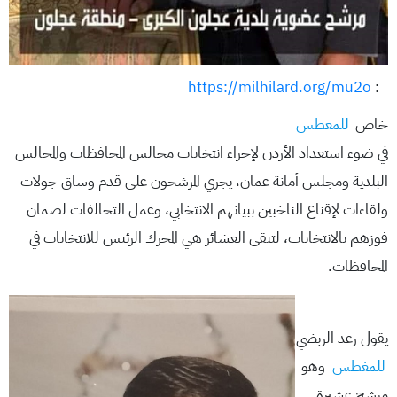
https://milhilard.org/mu2o
:
خاص
للمغطس
في ضوء استعداد الأردن لإجراء انتخابات مجالس المحافظات والمجالس
البلدية ومجلس أمانة عمان، يجري المرشحون على قدم وساق جولات
ولقاءات لإقناع الناخبين ببيانهم الانتخابي، وعمل التحالفات لضمان
فوزهم بالانتخابات، لتبقى العشائر هي المحرك الرئيس للانتخابات في
المحافظات.
يقول رعد الربضي
للمغطس
وهو
مرشح عشيرة