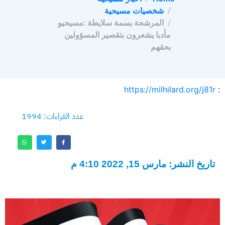
شخصيات مسيحية
المرشحة بسمة سلايطة :مسيحيو
مأدبا يشعرون بتقصير المسؤولين
بحقهم
https://milhilard.org/j81r
:
عدد القراءات: 1994
تاريخ النشر: مارس 15, 2022 4:10 م