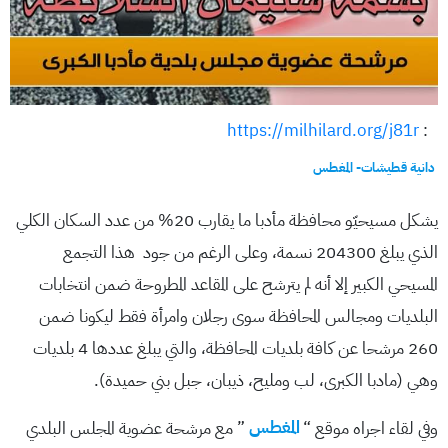
https://milhilard.org/j81r
:
دانية قطيشات- المغطس
يشكل مسيحيّو محافظة مأدبا ما يقارب 20% من عدد السكان الكلي
الذي يبلغ 204300 نسمة، وعلى الرغم من جود هذا التجمع
المسيحي الكبير إلا أنه لم يترشح على المقاعد المطروحة ضمن انتخابات
البلديات ومجالس المحافظة سوى رجلان وامرأة فقط ليكونا ضمن
260 مرشحا عن كافة بلديات المحافظة، والتي يبلغ عددها 4 بلديات
وهي (مادبا الكبرى، لب ومليح، ذيبان، جبل بني حميدة).
وفي لقاء اجراه موقع “
المغطس
” مع مرشحة عضوية المجلس البلدي