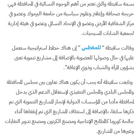
بسمة سلايطة والتي تعتبر من أهم الوجوه النسائية في المحافظة فهي
خريجة صحافة وإعلام وعلوم سياسية من جامعة اليرموك وعضو في
مركز الشفافية الأردني وعضو في الإتحاد النسائي وعضو في هيئة إدارية
لجمعية الشابات المسيحيات.
وقالت سلايطة “
للمغطس
” إن هناك خطط استراتيجية ستعمل
عليها في حال وصولها للعضوية بالإضافة إلى مشاريع تنموية تعنى
بشؤون المرأة والشباب وذوي الإعاقة”.
وتابعت سلايطة أنه يجب أن يكون هناك تعاون بين مجلس المحافظة
والمجلس البلدي والمجلس التنفيذي لإستغلال الدعم الذي يدخل
لمحافظة مأدبا من المؤسسات الدولية لإنجاز المشاريع التنموية التي تم
ذكرها سابقا، بالإضافة إلى استنئاف المشاريع التي تم إيقفاها أثناء
جائحة كورونا كالمطابخ الإنتاجية ومصنع الكرتون ومصنع تدوير النفايات
وغيرها من المشاريع.