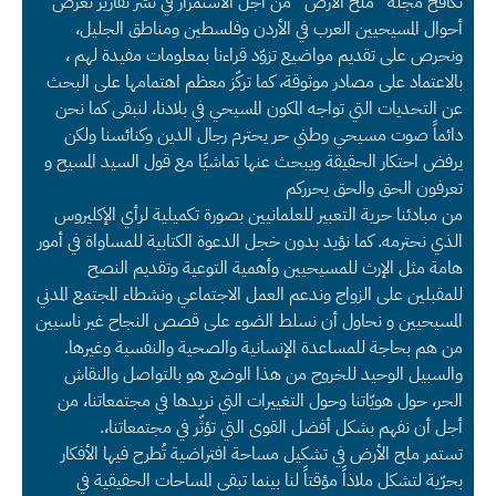
تكافح مجلة “ملح الأرض” من أجل الاستمرار في نشر تقارير تعرض
أحوال المسيحيين العرب في الأردن وفلسطين ومناطق الجليل،
ونحرص على تقديم مواضيع تزوّد قراءنا بمعلومات مفيدة لهم ،
بالاعتماد على مصادر موثوقة، كما تركّز معظم اهتمامها على البحث
عن التحديات التي تواجه المكون المسيحي في بلادنا، لنبقى كما نحن
دائماً صوت مسيحي وطني حر يحترم رجال الدين وكنائسنا ولكن
يرفض احتكار الحقيقة ويبحث عنها تماشيًا مع قول السيد المسيح و
تعرفون الحق والحق يحرركم
من مبادئنا حرية التعبير للعلمانيين بصورة تكميلية لرأي الإكليروس
الذي نحترمه. كما نؤيد بدون خجل الدعوة الكتابية للمساواة في أمور
هامة مثل الإرث للمسيحيين وأهمية التوعية وتقديم النصح
للمقبلين على الزواج وندعم العمل الاجتماعي ونشطاء المجتمع المدني
المسيحيين و نحاول أن نسلط الضوء على قصص النجاح غير ناسيين
من هم بحاجة للمساعدة الإنسانية والصحية والنفسية وغيرها.
والسبيل الوحيد للخروج من هذا الوضع هو بالتواصل والنقاش
الحر، حول هويّاتنا وحول التغييرات التي نريدها في مجتمعاتنا، من
أجل أن نفهم بشكل أفضل القوى التي تؤثّر في مجتمعاتنا،.
تستمر ملح الأرض في تشكيل مساحة افتراضية تُطرح فيها الأفكار
بحرّية لتشكل ملاذاً مؤقتاً لنا بينما تبقى المساحات الحقيقية في