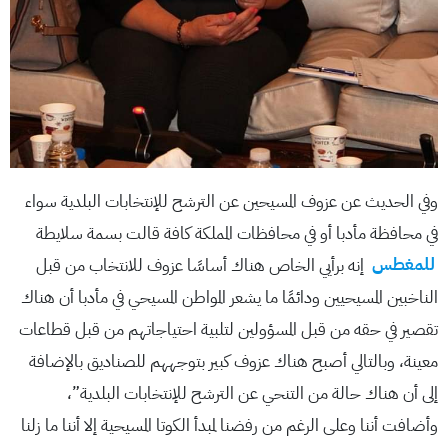
وفي الحديث عن عزوف المسيحين عن الترشح للإنتخابات البلدية سواء
في محافظة مأدبا أو في محافظات المملكة كافة قالت بسمة سلايطة
للمغطس
إنه برأيي الخاص هناك أساسًا عزوف للانتخاب من قبل
الناخبين المسيحيين ودائمًا ما يشعر المواطن المسيحي في مأدبا أن هناك
تقصير في حقه من قبل المسؤولين لتلبية احتياجاتهم من قبل قطاعات
معينة، وبالتالي أصبح هناك عزوف كبير بتوجههم للصناديق بالإضافة
إلى أن هناك حالة من التنحي عن الترشح للإنتخابات البلدية”،
وأضافت أننا وعلى الرغم من رفضنا لمبدأ الكوتا المسيحية إلا أننا ما زلنا