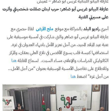
عازفة البيانو اللبنانية غريس أبو ضاهر – عميش
عازفة البيانو غريس أبو ضاهر: حرب لبنان صقلت شخصيتي وأثرت
على مسيرتي الفنية
أجري
راديو البلد
بالشراكة مع موقع
ملح الأرض
لقاءً حصري مع
عازفة البيانو غريس أبو ضاهر والتي شاركت في أمسية موسيقية على
عتبة عيد الميلاد المجيد، من أجل تعزيز الأمل بانتهاء العدوان في غزة.
استضافتها كنيسة قلب يسوع الأقدس في تلاع العلي بعمّان، والمركز
الكاثوليكي للدراسات والإعلام، مساء السبت. لسماع المقابلة
هنا
وللاطلاع على تفاصيل الأمسية الموسيقية بعنوان “من أجل الأمل…
من أجل غزة” اضغط
هنا