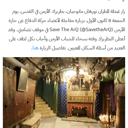
زار غبطة المطران نورهان مانوجيان، بطريرك الأرمن في القدس، يوم
الجمعة 8 كانون الأول، بزيارة مفاجئة لأعضاء حركة الدفاع عن حارة
الأرمن Save The ArQ (@SavetheArQ) في موقف تضامني. وقد
أعطى البطريرك وقته بسخاء للشباب الأرمن وأجاب بكل لطف على
العديد من أسئلة السكان المعنيين. تفاصيل الزيارة
هنا
.