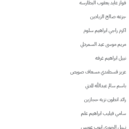
فواز عايد يعقوب البطارسه
جزعه صالح الزيادين
اكرم راجي ابراهيم سلوم
مريم موسى عيد السمردلي
نبيل ابراهيم غرفه
عزيز قسطندي مسعاف صويص
باسم سالم عبدالله المدني
رائد انطون نزيه حجازين
سامي فيليب ابراهيم علم
نهيل الخوري ايوب عويس