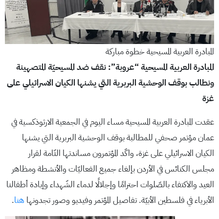
المبادرة العربية المسيحية خطوة مباركة
المبادرة العربية المسيحية “عروبة”: نقف ضد المسيحيّة المتصهينة
ونطالب بوقف الوحشية البربرية التي يشنها الكيان الاسرائيلي على
غزة
عقدت المبادرة العربية المسيحية مساء اليوم في الجمعية الارثوذكسية في
عمان مؤتمر صحفي للمطالبة بوقف الوحشية البربرية التي يشنها
الكيان الاسرائيلي على غزة، واكّد المؤتمرون مساندتها التّامة لقرار
مجلس الكنائس في الأردن بإلغاء جميع الفعاليّات والأنشطة ومظاهر
العيد والاكتفاء بالصّلوات احترامًا وإجلالًا لدماء الشّهداء وإبادة أطفالنا
الأبرياء في فلسطين الأبيّة. تفاصيل المؤتمر وفيديو وصور تجدونها
هنا
.