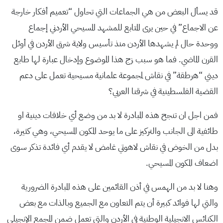
قد يسأل البعض من هي الجماعات التي تحاول “تعميم أفكار خارجة
عن الاجماع” في حين يرى المتابع للمشهد المسيحي الأردني إجماع
ووحدة حال لم يشهدها الأردن منذ تأسيس ولاية شرق الأردن في أوئل
القرن الماضي. فما هو سبب زج هذا الموضوع وإدخال عبارة لها طابع
ديني “هرطقة” في نقاش لمجموعة علمانية مسيحية تعمل على دعم
القضية الفلسطينية في شرقنا العربي؟
فمن اجل ان تنجح هذه المبادرة لا بد من وضع أي خلافات دينية او
طائفية الى الجانب والتركيز على ما يوحد المكون المسيحي، وهي كثيرة،
بدل من الخوض في نقاش لاهوتي غامض لا يقدم أي فائدة تذكر سوى
اضعاف المكون المسيحي.
وهنا لا بد من الهمس في أذن القائمين على هذه المبادرة الضرورية
والتي لها فوائد كبيرة أن يتم التعاون مع الجميع وبالذات مع بعض
الكنائس الانجيلية الوطنية في الأردن والتي تعمل ضمن المجمع الإنجيلي