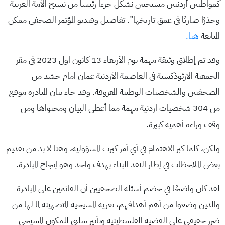
كمواطنين أردنيين مسيحيين نشكل جزءا رئيسا من نسيج الأمة العربية
وجذرًا ضاربًا في عمق تاريخها”. تفاصيل وفيديو المؤتمر الصحفي ممكن
المتابعة
هنا.
وقد تم إطلاق وثيقة مهمة يوم الأربعاء 13 كانون اول 2023 في مقر
الجمعية الارثوذكسية في العاصمة الأردنية عمان امام حشد من
الصحفيين والشخصيات الوطنية المعروفة. وقد جاء بيان المبادرة موقع
من 304 شخصيات اردنية مهمة مما أعطى البيان ومحتواها ومن
وقف وراءه أهمية كبيرة.
ولكن، كلما كبر الاهتمام في أي أمر كبرت المسؤولية، وهنا لا بد من تقديم
بعض الملاحظات في إطار النقد البناء بهدف واحد وهو إنجاح المبادرة.
لقد كان واضحًا في خضم أسئلة الصحفيين أن القائمين على المبادرة
والذين وضعوا من أهم أهدافهم، تعرية المسيحية المتصهينة لما لها من
ضرر حقيقي على القضية الفلسطينية وتأثير سلبي للمكون المسيحي