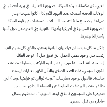
العربي، غير مكتملة. فهذه الحركة الصهيونية العالمية التي يزيد أعضائها في
الولايات المتحدة أضعاف عدد اليهود الأمريكان كانوا صهاينة وغير
صهاينة. وصحيح ما قالته أحد الزميلات الصحفيات عن قوة الحركة
الصهيونية المسيحية في أفريقيا وأميركا اللاتينية وفي العديد من دول آسيا
وأستراليا وغيرها.
ولكن ما كان مزعجا لمن قراء بيان المبادرة بتمعن، والذي كان منهم الأب
رفعت بدر، وجود بعض الجمل التي تفرق بدل أن توحد العائلة
المسيحية. لقد انجر القائمون لهذه المبادرة المباركة الى محاولة تصنيف
المكون المسيحي، ذات العدد الصغير والتأثير الكبير، بعبارات ليست
مناسبة. فالقول بوجود ممارسات “غريبة (والتي تم قراءتها غربية) التي
تطلقها بعض الهرطقات الخارجة عن الاجماع الوطني محاولين
تعميمها على المسيحيين كافة في اردننا الحبيب” ، قد تفهم بشكل
خاطئ من قبل البعض.