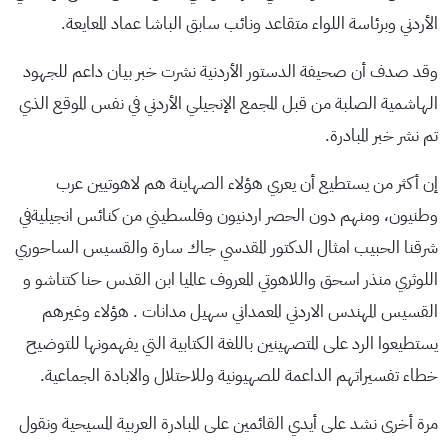
الأردني وبرئاسة اللواء متقاعد ونائب سابق الباشا عماد المعايعة.
وقد صدف أن صحيفة الدستور الأردنية نشرت خبر بيان داعم للجهود
الهاشمية الصلبة من قبل المجمع الإنجيلي الأردني في نفس الموقع الذي
تم نشر خبر المبادرة.
إن أكثر من يستطيع أن يعري هؤلاء الصهاينة هم لاهوتيين عرب
وطنيون، ومنهم دون الحصر اردنيون وفلسطيني من كنائس انجيليةفي
شرقنا الحبيب امثال الدكتور المقدسي جاك سارة والقسيس الساحوري
اللوثري منذر اسحق واللاهوتي المعروف عالميا ابن القدس حنا كتناشو و
القسيس المهندس الاردني المعمداني سهيل مدانات . هؤلاء وغيرهم
يستطيعوا الرد على المتصهينين باللغة الكتابية التي يفهمونها للتوضيح
خطاء تفسيراتهم الداعمة للصهيونية وللاحتلال والابادة الجماعية.
مرة أخرى نشد على أيدي القائمين على المبادرة العربية المسيحية ونقول