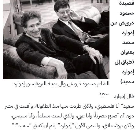
قصيدة
محمود
درويش عن
إدوارد
سعيد
بعنوان
(طباق إلى
إدوارد
سعيد)
الشاعر محمود درويش والى يمينه البروفيسور إدوارد
سعيد
قال إدوارد
سعيد” أنا فلسطيني، ولكنى طردت منها منذ الطفولة، وأقمت في مصر
دون أن أصبح مصرياً، وأنا عربي، ولكني لست مسلماً، وأنا مسيحي،
ولكن بروتستانتي، واسمي الأول “إدوارد” رغم أن كنيتي “سعيد”!”