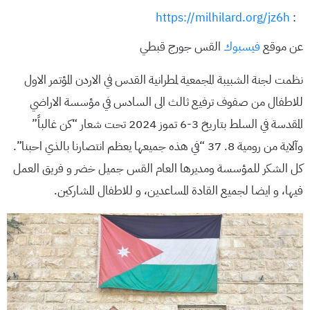
https://milhilard.org/jz6h
:
عن موقع
فيسبوك
القس جورج قبطي
نظمت لجنة الشبيبة المجمعية لمطرانية القدس في الاردن المؤتمر الاول
للاطفال من صفوف ترفيع ثالث الى السادس في مؤسسة الاراضي
المقدسة في السلط بتاريخ 3-6 تموز 2024 تحت شعار “كن غالباً”
وآلاية من رومية 8. 37 “في هذه جميعها يعظم انتصارنا بالذي احبنا”.
كل الشكر للمؤسسة ومديرها العام القس جميل خضر و فريق العمل
فيها، و ايضا لجميع القادة المساعدين، و للاطفال المشاركين.