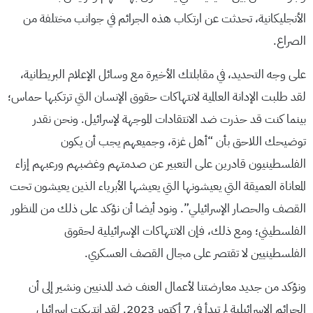
الأنجليكانية، تحدثت عن ارتكاب هذه الجرائم في جوانب مختلفة من
الصراع.
على وجه التحديد، في مقابلتك الأخيرة مع وسائل الإعلام البريطانية،
لقد طلبت الإدانة العالمية لانتهاكات حقوق الإنسان التي ترتكبها حماس؛
بينما كنت قد حذرت ضد الانتقادات الموجهة لإسرائيل. ونحن نقدر
توضيحك اللاحق بأن “أهل غزة، وجميعهم يجب أن يكون
الفلسطينيون قادرين على التعبير عن صدمتهم وغضبهم ورعبهم إزاء
المعاناة العميقة التي يعيشونها التي يعيشها الأبرياء الذين يعيشون تحت
القصف والحصار الإسرائيلي”. ونود أيضا أن نؤكد على ذلك من المنظور
الفلسطيني؛ ومع ذلك، فإن الانتهاكات الإسرائيلية لحقوق
الفلسطينيين لا تقتصر على مجال القصف العسكري.
ونؤكد من جديد معارضتنا لأعمال العنف ضد المدنيين ونشير إلى أن
الجرائم الإسرائيلية لم تبدأ في 7 أكتوبر 2023. لقد انتهكت إسرائيل