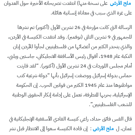
ملح الأرض
على نسخة منها) انتقدت تصريحاته الأخيرة حول العدوان
على غزة الذي سبب في معاناة إنسانية هائلة.
الرسالة التي كانت مؤرخة في 26 تشرين الأول (أكتوبر) تم نشرها
للجمهور في 9 تشرين الثاني (نوفمبر). وقد انتقدت الكنيسة في الأردن،
والذي ينحدر الكثير من أعضائها من فلسطينيين لجأوا للأردن إبان
النكبة عام 1948، أقوال رئيس الأساقفة الانجليكاني، جاستين ويلبي،
أمام مجلس اللوردات في 24 تشرين الأول (أكتوبر). “لقد قارنت
حماس بدولة إسرائيل ووصفت إسرائيل بأنها “دولة شرعية كتب
مواطنوها منذ عام 1945 الكثير من قوانين الحرب. إن الحكومة
الإسرائيلية، بحربها المتطرفة، تعمل على إدامة إنكار الحقوق الوطنية
للشعب الفلسطينيين”.
قال القس فائق حداد، راعي كنيسة الفادي الأسقفية الإنجليكانية في
عمان، ل
ملح الأرض
: إن قادة الكنيسة سعوا إلى الانتظار قبل نشر