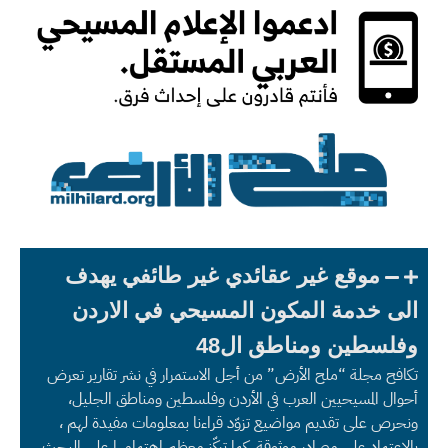
موقع غير عقائدي غير طائفي يهدف
الى خدمة المكون المسيحي في الاردن
وفلسطين ومناطق ال48
تكافح مجلة “ملح الأرض” من أجل الاستمرار في نشر تقارير تعرض
أحوال المسيحيين العرب في الأردن وفلسطين ومناطق الجليل،
ونحرص على تقديم مواضيع تزوّد قراءنا بمعلومات مفيدة لهم ،
بالاعتماد على مصادر موثوقة، كما تركّز معظم اهتمامها على البحث