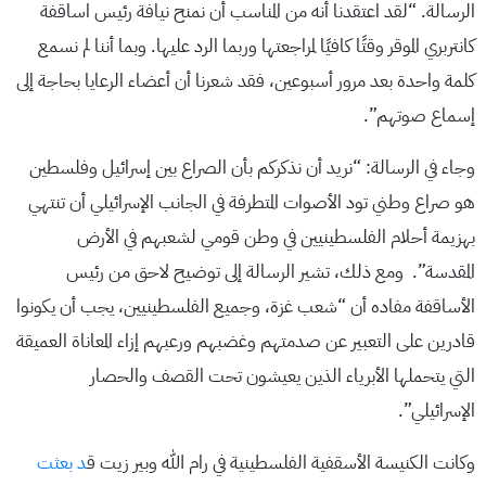
الرسالة. “لقد اعتقدنا أنه من المناسب أن نمنح نيافة رئيس اساقفة
كانتربري الموقر وقتًا كافيًا لمراجعتها وربما الرد عليها. وبما أننا لم نسمع
كلمة واحدة بعد مرور أسبوعين، فقد شعرنا أن أعضاء الرعايا بحاجة إلى
إسماع صوتهم”.
وجاء في الرسالة: “نريد أن نذكركم بأن الصراع بين إسرائيل وفلسطين
هو صراع وطني تود الأصوات المتطرفة في الجانب الإسرائيلي أن تنتهي
بهزيمة أحلام الفلسطينيين في وطن قومي لشعبهم في الأرض
المقدسة”. ومع ذلك، تشير الرسالة إلى توضيح لاحق من رئيس
الأساقفة مفاده أن “شعب غزة، وجميع الفلسطينيين، يجب أن يكونوا
قادرين على التعبير عن صدمتهم وغضبهم ورعبهم إزاء المعاناة العميقة
التي يتحملها الأبرياء الذين يعيشون تحت القصف والحصار
الإسرائيلي”.
وكانت الكنيسة الأسقفية الفلسطينية في رام الله وبير زيت ق
د بعثت