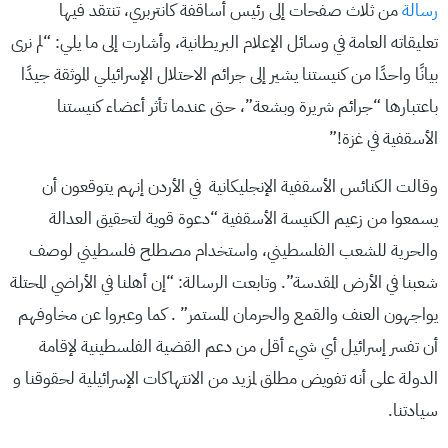
رسالة
من ثلاث صفحات إلى رئيس أساقفة كانتربري، تنتقد فيها
تعليقاته العامة في وسائل الإعلام البريطانية، وأشارت إلى ما يلي: “لم نرى
بيانًا واحدًا من كنيستنا يشير إلى جرائم الاحتلال الإسرائيلي الموثقة جيدًا
باعتبارها “جرائم شريرة وبشعة”، حتى عندما تأثر أعضاء كنيستنا
الأسقفية في غزة!”
وقالت الكنائس الأسقفية الإنجليكانية في الأردن إنهم يتوقعون أن
يسمعوا من زعيم الكنيسة الأسقفية “دعوة قوية لتحقيق العدالة
والحرية للشعب الفلسطيني، واستخدام مصطلح فلسطيني لوصف
شعبنا في الأرض المقدسة”. وتابعت الرسالة: “إن أهلنا في الأراضي المحتلة
يواجهون العنف والقمع والحرمان المستمر” . كما وعبروا عن مخاوفهم
أن تفسر إسرائيل أي شيء أقل من دعم القضية الفلسطينية لإقامة
الدولة على أنه تفويض مطلق لمزيد من الانتهاكات الإسرائيلية لحقوقنا و
سيادتنا.