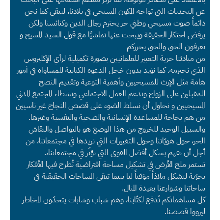
عن التحديات التي تواجه المكون المسيحي في بلادنا، لنبقى كما نحن
دائماً صوت مسيحي وطني حر يحترم رجال الدين وكنائسنا ولكن
يرفض احتكار الحقيقة ويبحث عنها تماشيًا مع قول السيد المسيح و
تعرفون الحق والحق يحرركم
من مبادئنا حرية التعبير للعلمانيين بصورة تكميلية لرأي الإكليروس
الذي نحترمه. كما نؤيد بدون خجل الدعوة الكتابية للمساواة في أمور
هامة مثل الإرث للمسيحيين وأهمية التوعية وتقديم النصح
للمقبلين على الزواج وندعم العمل الاجتماعي ونشطاء المجتمع المدني
المسيحيين و نحاول أن نسلط الضوء على قصص النجاح غير ناسيين
من هم بحاجة للمساعدة الإنسانية والصحية والنفسية وغيرها.
والسبيل الوحيد للخروج من هذا الوضع هو بالتواصل والنقاش
الحر، حول هويّاتنا وحول التغييرات التي نريدها في مجتمعاتنا، من
أجل أن نفهم بشكل أفضل القوى التي تؤثّر في مجتمعاتنا،.
تستمر ملح الأرض في تشكيل مساحة افتراضية تُطرح فيها الأفكار
بحرّية لتشكل ملاذاً مؤقتاً لنا بينما تبقى المساحات الحقيقية في
ساحاتنا وشوارعنا بعيدة المنال.
كل مساهماتكم تُدفع لكتّابنا، وهم شباب وشابات يتحدّون المخاطر
ليرووا قصصنا.