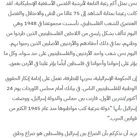
نحن نمثل أكبر رعية التابعة لأبرشية القدس الأسقفية الإنجليكانية. لقد
كانت رعيتنا بمثابة الشاهد إلى 75 عامًا من المنفى والاحتلال والفصل
العنصري للشعب الفلسطيني. تأسست مجموعتنا في 1948 وهي
اليوم تتألف بشكل رئيسي من اللاجئين الفلسطينيين الذين طردوا من
وطنهم، بما في ذلك أحفادهم والأردنيين الأصليين الذين رحبوا بهم.
اليوم نحن شعب واحد الأردنيين والفلسطينيين على حد سواء، وكل ما
يؤثر على إخواننا وأخواتنا في فلسطين أيضًا يؤثر علينا في الأردن بعمق.
إن الحكومة الإسرائيلية، بحربها المتطرفة، تعمل على إدامة إنكار الحقوق
الوطنية للفلسطينيين الناس. في بيانك أمام مجلس اللوردات يوم 24
أكتوبر/تشرين الأول، قارنت بين حماس والدولة إسرائيل، ووصفت
إسرائيل بأنها “دولة شرعية كتب مواطنوها منذ عام 1945 الكثير من
قوانين الحرب.”
نريد أن نذكركم بأن الصراع بين إسرائيل وفلسطين هو صراع وطني