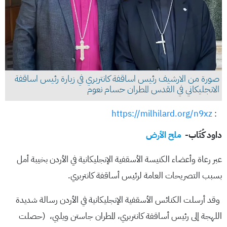
صورة من الارشيف رئيس اساقفة كانتربري في زيارة رئيس اساقفة
الانجليكاني في القدس المطران حسام نعوم
https://milhilard.org/n9xz
:
داود كُتّاب-
ملح الأرض
عبر رعاة وأعضاء الكنيسة الأسقفية الإنجليكانية في الأردن بخيبة أمل
بسبب التصريحات العامة لرئيس أساقفة كانتربري.
وقد أرسلت الكنائس الأسقفية الإنجليكانية في الأردن رسالة شديدة
اللهجة إلى رئيس أساقفة كانتربري، المطران جاستن ويلبي، (حصلت