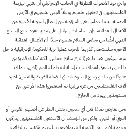
والتي تود الأصوات المتطرفة في الجانب الإسرائيلي أن تنتهي بهزيمة
الفلسطينيين في تحقيق حلمهم بوطناً قومي لشعبهم في الأرض
المقدسة. بينما حماس هي المسؤولة عن إشعال الجولة الأخيرة من
الأعمال العدائية، فإن سياسات إسرائيل على مدى عقود تمنع المجتمع
الدولي أيضًا من تحقيق السلام تعلمون جيدًا أن الأعمال العدائية
الأخيرة ستُستخدم كذريعة للحرب عملية برية للحكومة الإسرائيلية داخل
غزة. سيكون هذا ظاهريًا لنزع سلاح حماس، لكنه كذلك قد يؤدي
ذلك إلى تحقيق أهداف حرب إسرائيلية طويلة المدى (أظهرت ذلك
عقودًا من بناء وتوسع المستوطنات في الضفة الغربية والقدس) لطرد
آلاف الفلسطينيين من غزة وإليها ثم استعمروا هذه الأراضي مع
مستوطنين يهود من الخارج.
نحن نعارض تمامًا قتل أي مدنيين، بغض النظر عن أصلهم القومي أو
العرقي أو الديني، ولكن من المؤسف أن الأسقفين الفلسطينيين يدركون
وجود تناقض بين الكيفية التي يدافعون بها عنهم وكرئيس بالطائفة