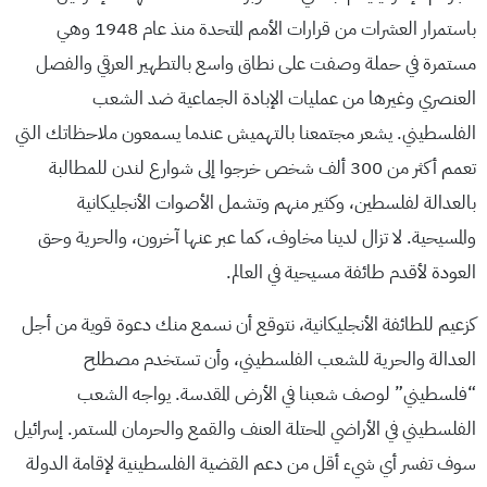
باستمرار العشرات من قرارات الأمم المتحدة منذ عام 1948 وهي
مستمرة في حملة وصفت على نطاق واسع بالتطهير العرقي والفصل
العنصري وغيرها من عمليات الإبادة الجماعية ضد الشعب
الفلسطيني. يشعر مجتمعنا بالتهميش عندما يسمعون ملاحظاتك التي
تعمم أكثر من 300 ألف شخص خرجوا إلى شوارع لندن للمطالبة
بالعدالة لفلسطين، وكثير منهم وتشمل الأصوات الأنجليكانية
والمسيحية. لا تزال لدينا مخاوف، كما عبر عنها آخرون، والحرية وحق
العودة لأقدم طائفة مسيحية في العالم.
كزعيم للطائفة الأنجليكانية، نتوقع أن نسمع منك دعوة قوية من أجل
العدالة والحرية للشعب الفلسطيني، وأن تستخدم مصطلح
“فلسطيني” لوصف شعبنا في الأرض المقدسة. يواجه الشعب
الفلسطيني في الأراضي المحتلة العنف والقمع والحرمان المستمر. إسرائيل
سوف تفسر أي شيء أقل من دعم القضية الفلسطينية لإقامة الدولة