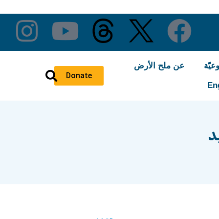
عيّة
عن ملح الأرض
Donate
En
د