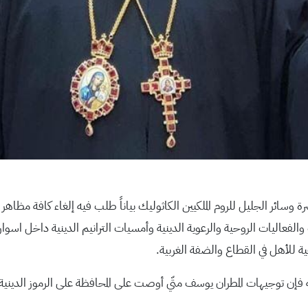
سائر الجليل للروم الملكيين الكاثوليك بياناً طلب فيه إلغاء كافة مظاهر ا
عاليات الروحية والرعوية الدينية وأمسيات الترانيم الدينية داخل اسوار 
 للأهل في القطاع والضفة الغربية.
ن توجيهات المطران يوسف متّي أوصت على المحافظة على الرموز الدينية بشكل 