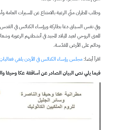
وطلب المطران متّي الرعية بالامتناع عن المسيرات العام
وفي نفس السياق دعا بطاركة ورؤساء الكنائس في القدس، كافة
المعنى الروحي لعيد الميلاد المجيد في أنشطتهم الرعوية و
ودائم على الأرض المقدّسة.
اقرأ أيضا:
مجلس رؤساء الكنائس في الأردن يلغي فعالياتِ وأنش
فيما يلي نص البيان الصادر عن أساقفة عكا وحيفا والنا