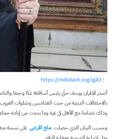
https://milhilard.org/ig43
:
أصدر المطران يوسف متّي رئيس أساقفة عكا وحيفا والناصرة و
بالاحتفالات الدينية من حيث القداديس وصلوات الغروب والف
وذلك تضامنا مع الأهل في غزة وما يحدث من إبادة جماعية
وحسب البيان الذي حصلت
ملح الأرض
على نسخة منه فإ
مثل إضاءة الشجرة ومغارة الميلاد.