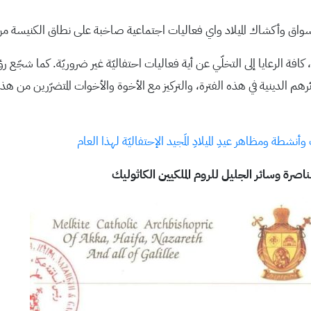
ة وأسواق وأكشاك الميلاد واي فعاليات اجتماعية صاخبة على نطاق الكنيس
 الرعايا إلى التخلّي عن أية فعاليات احتفاليّة غير ضروريّة. كما شجّع رؤ
شعائرهم الدينية في هذه الفترة، والتركيز مع الأخوة والأخوات المتضرّرين 
طة ومظاهر عيدِ الميلادِ المَجيد الإحتفاليّة لهذا العام
صرة وسائر الجليل للروم الملكيين الكاثوليك