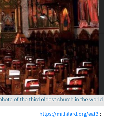
photo of the third oldest church in the world
https://milhilard.org/eat3
: