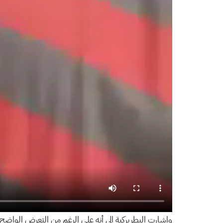
واشارت البطريركية الى أنه على الرغم من التعرض الواضح ل