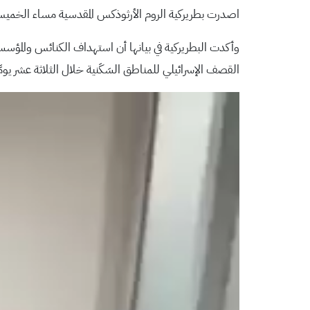
اصدرت بطريركية الروم الأرثوذكس المقدسية مساء الخميس ب
وأكدت البطريركية في بيانها أن استهداف الكنائس والمؤسسات
القصف الإسرائيلي للمناطق السَكَنية خلال الثلاثة عشر يو