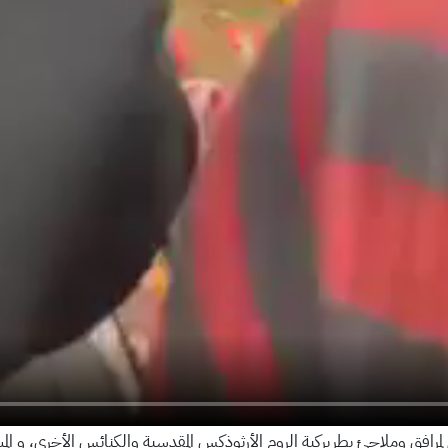
مرافق وملاجئ بطريركية الروم الأرثوذكس المقدسية والكنائس الأخرى، و ال