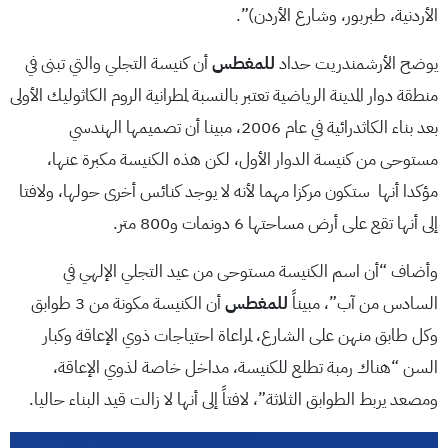
الأردنية، طبربور، وشارع الأردن)”.
يوضح الأرشمندريت حداد
للمغطس
أن كنيسة التجلي والتي تبنى في
منطقة دوار المدينة الرياضية تعتبر بالنسبة لمطرانية الروم الكاثوليك الأولى
بعد بناء الكاثدرائية في عام 2006، مبينا أن تصميمها الهندسي
مستوحى من كنيسة الدوار الأول، لكن هذه الكنيسة مكبرة عنها،
مؤكدا أنها ستكون مركزا مهما لأنه لا يوجد كنائس أخرى حولها، ولافتا
إلى أنها تقع على أرض مساحتها 6 دونمات و800 متر.
وأضاف “أن اسم الكنيسة مستوحى من عيد التجلي الإلهي في
السادس من آب”، مبيناً
للمغطس
أن الكنيسة مكونة من 3 طوابق
وكل طابق منهن على الشارع، لمراعاة احتياجات ذوي الإعاقة وكبار
السن “هناك رمبة تطلع للكنيسة، مداخل خاصة لذوي الإعاقة،
ومصعد يربط الطوابق الثلاثة”، لافتاً إلى أنها لا زالت قيد البناء حاليا.