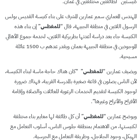
كنيستين لطائفتين مختلفتين في عمان.
المهندس المعماري سمير عمارين المشرف على بناء كنيسة القديس بولس
الرسول اللاتين في منطقة الجبيهة، قال “
للمغطس
” إن بناء هذه
الكنيسة جاء بعد دراسة أعدتها بطريركية اللاتين، لخدمة جموع الأهالي
الموجودين في منطقة الجبيهة بعمان ويقدر عدهم ب 1500 عائلة
مسيحية.
ويضيف عمارين “
للمغطس
” “كان هناك حاجة ماسة لبناء الكنيسة،
لأن الناس يصلون في قاعة صغيرة بالمدرسة القريبة، فهناك ضرورة
لوجود الكنيسة لتقديم الخدمات الرعوية للعائلات والصلاة وإقامة
الأفراح والأتراح وغيرها”.
ويوضح عمارين “
للمغطس
” أن كل طائفة لها معايير بناء مختلفة
لكنيستها، من الاهتمام بمنطقة جلوس الناس، أسلوب التعامل مع
الهيكل، وجود الجلاجل، وطريقة التعامل مع الجرسية.