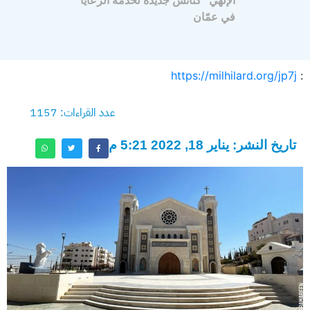
الإلهي” كنائس جديدة لخدمة الرعايا
في عمّان
https://milhilard.org/jp7j
:
عدد القراءات: 1157
تاريخ النشر: يناير 18, 2022 5:21 م