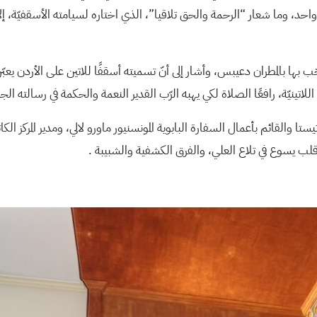
د، وما شعار “الرحمة والحق تلاقيا”، الذي اختاره لسيامته الأسقفيّة، إلا
ّب بها بالمطران دعيبس، وأشار إلى أنّ تسميته أسقفًا للاتين على الأردن يع
اللاتينيّة، رافعًا الصلاة لكي يهبه الرّب القدير النعمة والحكمة في رسالته الج
ا والقائم بأعمال السفارة البابوية المونسنيور ماورو لالي، ومدير المركز الك
لب يسوع في تلاع العلي، والفرق الكشفية والشبيبة .