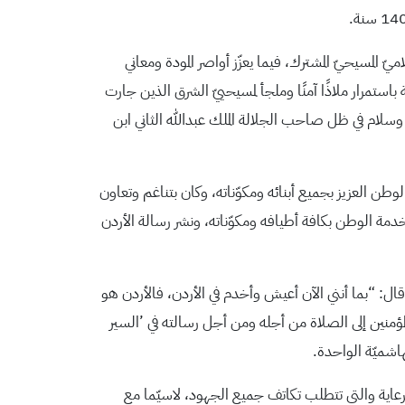
 المسيحيّ المشترك، فيما يعزّز أواصر المودة ومعاني
باستمرار ملاذًا آمنًا وملجأ لمسيحييّ الشرق الذين جارت
وسلام في ظل صاحب الجلالة الملك عبدالله الثاني ابن
وطن العزيز بجميع أبنائه ومكوّناته، وكان بتناغم وتعاون
خدمة الوطن بكافة أطيافه ومكوّناته، ونشر رسالة الأردن
قال: “بما أنني الآن أعيش وأخدم في الأردن، فالأردن هو
ؤمنين إلى الصلاة من أجله ومن أجل رسالته في ’السير
هاشميّة الواحدة.
الرعاية والتي تتطلب تكاتف جميع الجهود، لاسيّما مع