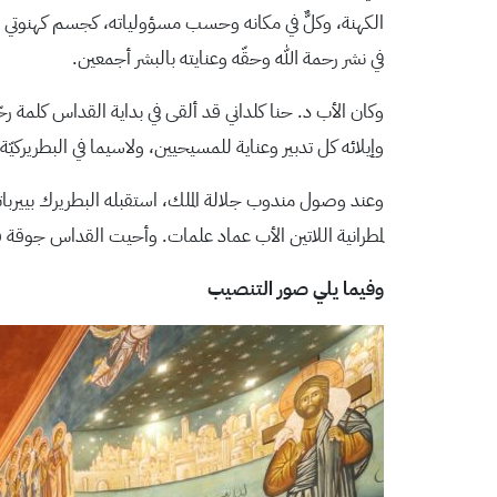
الكهنة، وكلٌّ في مكانه وحسب مسؤولياته، كجسم كهنوتي واح
في نشر رحمة الله وحقّه وعنايته بالبشر أجمعين.
وكان الأب د. حنا كلداني قد ألقى في بداية القداس كلمة رح
وإيلائه كل تدبير وعناية للمسيحيين، ولاسيما في البطريركيّة 
وعند وصول مندوب جلالة الملك، استقبله البطريرك بييرباتيست
لمطرانية اللاتين الأب عماد علمات. وأحيت القداس جوقة ق
وفيما يلي صور التنصيب