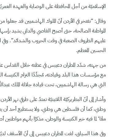
الإسلاميّة من أجل المحافظة على الوصاية والعهدة العمريّة ال
وقال: “نفتخر في الأردن أنّ الملوك الهاشميين قد جعلوا من 
المواطنة الصالحة، حتى أصبح القاصي والداني يشيد بإسهامات 
عليهم الظروف الصعبة في وقت الحروب والشدائد”. وفي الختا
الحسين المعظم.
من جهته، شدّد المطران دعيبس في عظته خلال القداس على أنّ
مع مؤسسات هذا البلد وقيادته، مُجدِّدًا التزام الكنيسة ا
التي هي رسالة الهاشميين، تحت قيادة جلالة الملك عبدالله ا
وأشار إلى أنّ البطريركيّة اللاتينيّة تمتدّ على طرفي نهر
وطني، كما أن فلسطين هي وطني، ولا يستطيع أحد أن يفرّق 
معًا‘ لما فيه خير الكنيسة والوطن، مذكرًا بأنهم مواطنين أ
وفي هذا السياق، لفت المطران دعيبس إلى أنّ الأسقف لديّه 