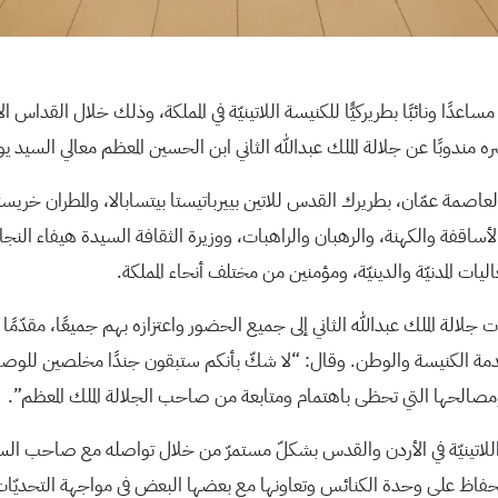
دًا ونائبًا بطريركيًّا للكنيسة اللاتينيّة في المملكة، وذلك خلال القداس ال
ه مندوبًا عن جلالة الملك عبدالله الثاني ابن الحسين المعظم معالي السيد 
لعاصمة عمّان، بطريرك القدس للاتين بييرباتيستا بيتسابالا، والمطران خر
الأساقفة والكهنة، والرهبان والراهبات، ووزيرة الثقافة السيدة هيفاء الن
ت المدنيّة والدينيّة، ومؤمنين من مختلف أنحاء المملكة.
لالة الملك عبدالله الثاني إلى جميع الحضور واعتزازه بهم جميعًا، مقدّمًا ال
خدمة الكنيسة والوطن. وقال: “لا شكّ بأنكم ستبقون جندًا مخلصين للوصاية ا
 ومصالحها التي تحظى باهتمام ومتابعة من صاحب الجلالة الملك المعظم”.
لاتينيّة في الأردن والقدس بشكلّ مستمرّ من خلال تواصله مع صاحب السمو ال
حفاظ على وحدة الكنائس وتعاونها مع بعضها البعض في مواجهة التحديّ