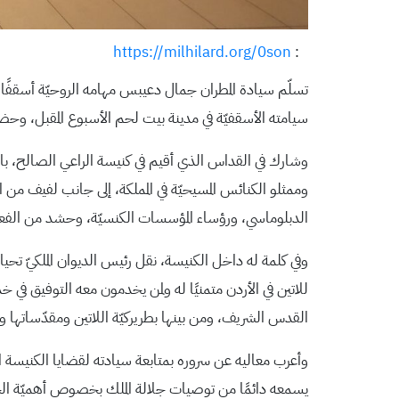
https://milhilard.org/0son
:
تسلّم سيادة المطران جمال دعيبس مهامه الروحيّة أسقفًا مساع
سيامته الأسقفيّة في مدينة بيت لحم الأسبوع المقبل، وحضر
وشارك في القداس الذي أقيم في كنيسة الراعي الصالح، با
وممثلو الكنائس المسيحيّة في المملكة، إلى جانب لفيف من 
الدبلوماسي، ورؤساء المؤسسات الكنسيّة، وحشد من الفعاليا
وفي كلمة له داخل الكنيسة، نقل رئيس الديوان الملكيّ تحيات ج
للاتين في الأردن متمنيًا له ولمن يخدمون معه التوفيق في 
القدس الشريف، ومن بينها بطريركيّة اللاتين ومقدّساتها
وأعرب معاليه عن سروره بمتابعة سيادته لقضايا الكنيسة ال
يسمعه دائمًا من توصيات جلالة الملك بخصوص أهميّة ال