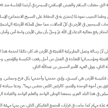
تي حفظت السلام والعيش الإسلاميّ المسيحيّ في أرضنا المقدّسة منذ 1400 سنة.
وطننا الحبيب نموذجًا يُحتذى به في الحفاظ على النسيج الاجتماعيّ الإسلاميّ
المسيحيين في الأردن في كلّ المجالات، مما جعل المملكة الأردنيّة الهاشميّة 
م رفع معاليه الدعاء إلى الله عزّ وجلّ بأن يبقى الأردن واحة أمن وأمان 
 رسالة وعمل البطريركية اللاتينيّة في الأردن قد كان دائمًا لخدمة هذا ال
للاتينيّة ومؤسساتها المتعدّدة في العمل من أجل رفعت الكنيسة والمؤمنين، و
لثاني، وولي العهد الأمير الحسين بن عبدالله الثاني.
 الأردن، فكنيسة الأردن هي كنيستي، وإنني خدمتها وأخدمها بكل فرح وحماس. و
بين أخوة الوحدة والمصير، كالرئتين اللتين نتنفس بهما”. ودعا سيادته الم
صيلين في هذا البلد العزيز، يجمعنا الوطن الواحد والعلم الواحد والقيادة ال
عدّة مهام كما جاءت في قرارات المجتمع الفاتيكاني الثاني، من بينها مهمّة 