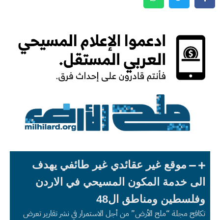
موقع غير عقائدي غير طائفي يهدف
الى خدمة المكون المسيحي في الاردن
وفلسطين ومناطق ال48
تكافح مجلة “ملح الأرض” من أجل الاستمرار في نشر تقارير تعرض