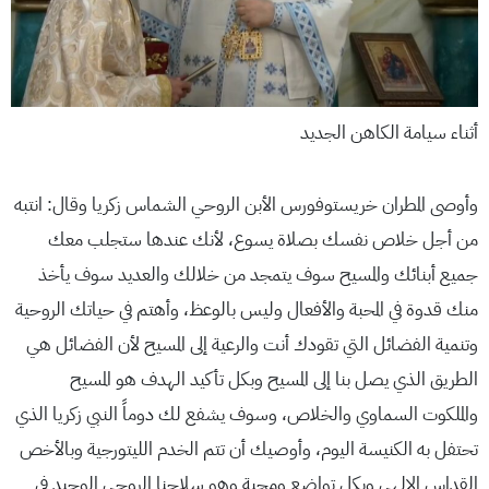
أثناء سيامة الكاهن الجديد
وأوصى المطران خريستوفورس الأبن الروحي الشماس زكريا وقال: انتبه
من أجل خلاص نفسك بصلاة يسوع، لأنك عندها ستجلب معك
جميع أبنائك والمسيح سوف يتمجد من خلالك والعديد سوف يأخذ
منك قدوة في المحبة والأفعال وليس بالوعظ، وأهتم في حياتك الروحية
وتنمية الفضائل التي تقودك أنت والرعية إلى المسيح لأن الفضائل هي
الطريق الذي يصل بنا إلى المسيح وبكل تأكيد الهدف هو المسيح
والملكوت السماوي والخلاص، وسوف يشفع لك دوماً النبي زكريا الذي
تحتفل به الكنيسة اليوم، وأوصيك أن تتم الخدم الليتورجية وبالأخص
القداس الإلهي وبكل تواضع ومحبة وهو سلاحنا الروحي الوحيد في