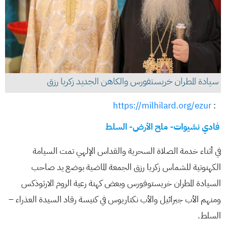
سيادة المطران خريستفورس والكاهن الجديد زكريا رزق
https://milhilard.org/ezur
:
فادي نشيوات- ملح الأرض- السلط
في أثناء خدمة الصلاة السحرية والقداس الإلهي تمت السيامة
الكهنوتية للشماس زكريا رزق الجمعة الماضية بوضع يد صاحب
السيادة المطران خريستوفورس وبعض كهنة رعية الروم الارثوذكس
ومنهم الأب جبرائيل والأب نكتاريوس في كنيسة رقاد السيدة العذراء –
السلط.