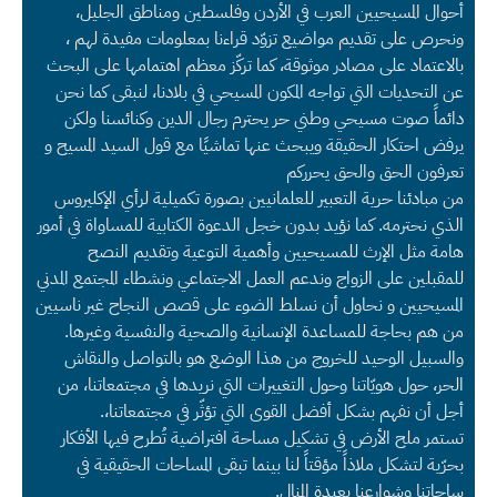
أحوال المسيحيين العرب في الأردن وفلسطين ومناطق الجليل،
ونحرص على تقديم مواضيع تزوّد قراءنا بمعلومات مفيدة لهم ،
بالاعتماد على مصادر موثوقة، كما تركّز معظم اهتمامها على البحث
عن التحديات التي تواجه المكون المسيحي في بلادنا، لنبقى كما نحن
دائماً صوت مسيحي وطني حر يحترم رجال الدين وكنائسنا ولكن
يرفض احتكار الحقيقة ويبحث عنها تماشيًا مع قول السيد المسيح و
تعرفون الحق والحق يحرركم
من مبادئنا حرية التعبير للعلمانيين بصورة تكميلية لرأي الإكليروس
الذي نحترمه. كما نؤيد بدون خجل الدعوة الكتابية للمساواة في أمور
هامة مثل الإرث للمسيحيين وأهمية التوعية وتقديم النصح
للمقبلين على الزواج وندعم العمل الاجتماعي ونشطاء المجتمع المدني
المسيحيين و نحاول أن نسلط الضوء على قصص النجاح غير ناسيين
من هم بحاجة للمساعدة الإنسانية والصحية والنفسية وغيرها.
والسبيل الوحيد للخروج من هذا الوضع هو بالتواصل والنقاش
الحر، حول هويّاتنا وحول التغييرات التي نريدها في مجتمعاتنا، من
أجل أن نفهم بشكل أفضل القوى التي تؤثّر في مجتمعاتنا،.
تستمر ملح الأرض في تشكيل مساحة افتراضية تُطرح فيها الأفكار
بحرّية لتشكل ملاذاً مؤقتاً لنا بينما تبقى المساحات الحقيقية في
ساحاتنا وشوارعنا بعيدة المنال.