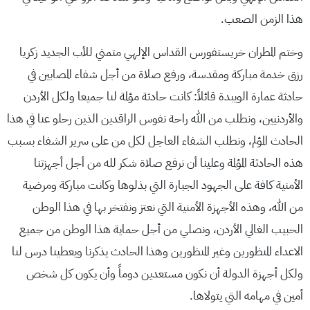
هذا الزمن الصعب.
وختم المطران خريستفورس القداس الإلهي متمني للأب الجديد زكريا
رزق خدمة مباركة ومقدسة، ورفع صلاة من أجل شفاء المصابين في
حادثة عمارة الويبدة قائلاً: كانت حادثة مؤلمة لنا جميعا ولكل الأردن
والأردنيين، ونطلب من الله راحة نفوس الراقدين الذين رحلو عنا في هذا
الحادث المؤلم، ونطلب الشفاء العاجل لكل من على سرير الشفاء بسبب
هذه الحادثة المؤلمة وعلينا أن نرفع صلاة شكر لله من أجل أجهزتنا
الأمنية كافة على الجهود الجبارة التي بذلوها وكانت مباركة ومرضية
من الله، وهذه الأجهزة الأمنية التي نعتز ونفتخر بها في هذا الوطن
الحبيب الغالي الأردن، ونصلي من أجل حماية هذا الوطن من جميع
الاعداء المنظورين وغير المنظورين وهذا الحادث يذكرنا ويعطينا درس لنا
ولكل أجهزة الدولة أن نكون مستعدين دوماً وأن يكون كل شخص
أمين في مهامه التي يتولاها.