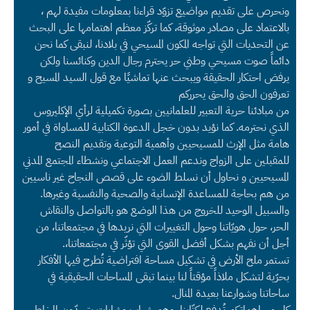
ونحرص على تقديم مواضيع تزوّد قراءنا بمعلومات مفيدة لهم ،
بالاعتماد على مصادر موثوقة، كما تركّز معظم اهتمامها على البحث
عن التحديات التي تواجه المكون المسيحي في بلادنا، لنبقى كما نحن
دائماً صوت مسيحي وطني حر يحترم رجال الدين وكنائسنا ولكن
يرفض احتكار الحقيقة ويبحث عنها تماشيًا مع قول السيد المسيح و
تعرفون الحق والحق يحرركم
من مبادئنا حرية التعبير للعلمانيين بصورة تكميلية لرأي الإكليروس
الذي نحترمه. كما نؤيد بدون خجل الدعوة الكتابية للمساواة في أمور
هامة مثل الإرث للمسيحيين وأهمية التوعية وتقديم النصح
للمقبلين على الزواج وندعم العمل الاجتماعي ونشطاء المجتمع المدني
المسيحيين و نحاول أن نسلط الضوء على قصص النجاح غير ناسيين
من هم بحاجة للمساعدة الإنسانية والصحية والنفسية وغيرها.
والسبيل الوحيد للخروج من هذا الوضع هو بالتواصل والنقاش
الحر، حول هويّاتنا وحول التغييرات التي نريدها في مجتمعاتنا، من
أجل أن نفهم بشكل أفضل القوى التي تؤثّر في مجتمعاتنا،.
تستمر ملح الأرض في تشكيل مساحة افتراضية تُطرح فيها الأفكار
بحرّية لتشكل ملاذاً مؤقتاً لنا بينما تبقى المساحات الحقيقية في
ساحاتنا وشوارعنا بعيدة المنال.
كل مساهماتكم تُدفع لكتّابنا، وهم شباب وشابات يتحدّون المخاطر