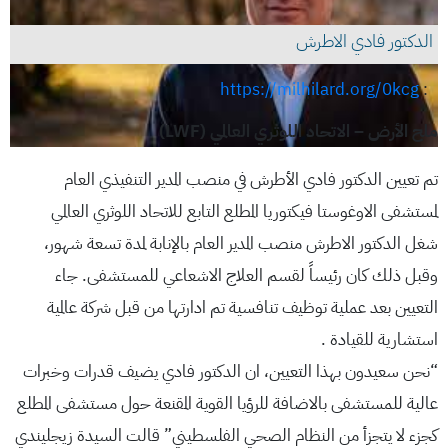
الدكتور فادي الاطرش
https://milhilard.org/0kcg
:
ملح الأرض – الاتحاد اللوثري العالمي (LWF)
تم تعيين الدكتور فادي الأطرش في منصب المدير التنفيذي العام
لمستشفى الاوغوستا فيكتوريا المطلع التابع للاتحاد اللوثري العالمي
شغل الدكتور الاطرش منصب المدير العام بالإنابة لمدة تسعة شهور،
وقبل ذلك كان رئيساً لقسم العلاج الاشعاعي للمستشفى. جاء
التعيين بعد عملية توظيف تنافسية تم ادارتها من قبل شركة عالمية
استشارية للقيادة .
“نحن سعيدون بهذا التعيين، ان الدكتور فادي يضيف قدرات وخبرات
عالية للمستشفى بالاضافة للرؤيا القوية المقنعة حول مستشفى المطلع
كجزء لا يتجزأ من النظام الصحي الفلسطيني” قالت السيدة زيجليندي