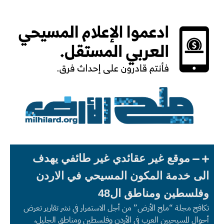
موقع غير عقائدي غير طائفي يهدف
الى خدمة المكون المسيحي في الاردن
وفلسطين ومناطق ال48
تكافح مجلة “ملح الأرض” من أجل الاستمرار في نشر تقارير تعرض
أحوال المسيحيين العرب في الأردن وفلسطين ومناطق الجليل،