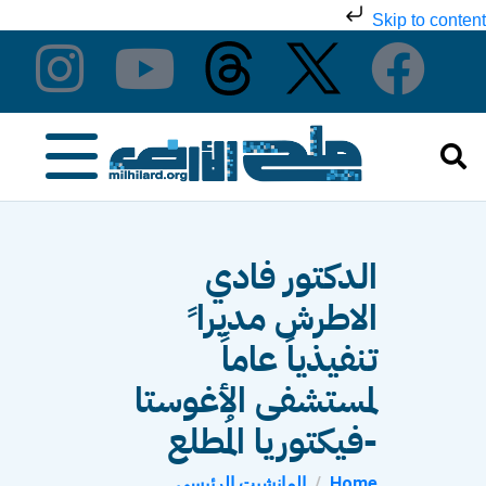
Skip to content
الدكتور فادي
الاطرش مديرا ً
تنفيذياً عاماً
لمستشفى الأغوستا
-فيكتوريا المُطلع
Home
المانشيت الرئيسي