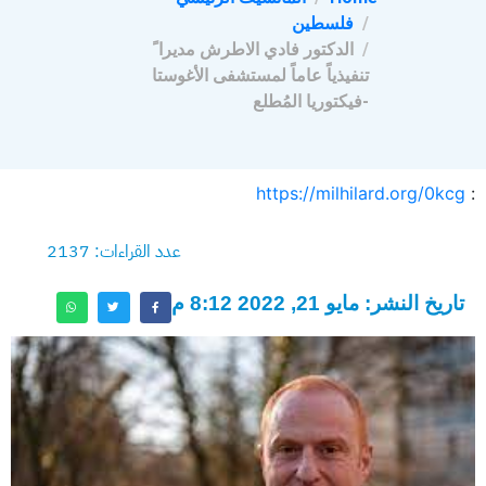
فلسطين
الدكتور فادي الاطرش مديرا ً
تنفيذياً عاماً لمستشفى الأغوستا
-فيكتوريا المُطلع
https://milhilard.org/0kcg
:
عدد القراءات: 2137
تاريخ النشر: مايو 21, 2022 8:12 م