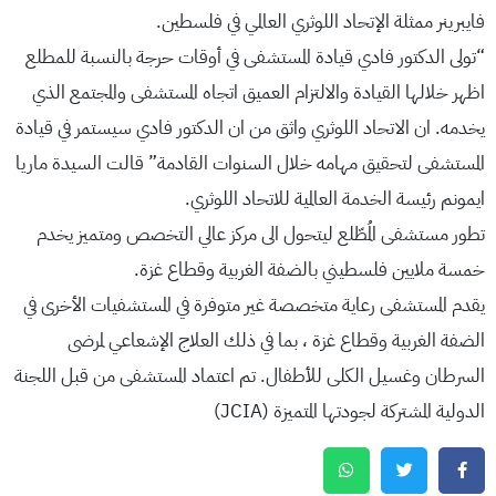
فايبرينر ممثلة الإتحاد اللوثري العالمي في فلسطين.
“تولى الدكتور فادي قيادة المستشفى في أوقات حرجة بالنسبة للمطلع
اظهر خلالها القيادة والالتزام العميق اتجاه المستشفى والمجتمع الذي
يخدمه. ان الاتحاد اللوثري واثق من ان الدكتور فادي سيستمر في قيادة
المستشفى لتحقيق مهامه خلال السنوات القادمة” قالت السيدة ماريا
ايمونم رئيسة الخدمة العالمية للاتحاد اللوثري.
تطور مستشفى المُطّلع ليتحول الى مركز عالي التخصص ومتميز يخدم
خمسة ملايين فلسطيني بالضفة الغربية وقطاع غزة.
يقدم المستشفى رعاية متخصصة غير متوفرة في المستشفيات الأخرى في
الضفة الغربية وقطاع غزة ، بما في ذلك العلاج الإشعاعي لمرضى
السرطان وغسيل الكلى للأطفال. تم اعتماد المستشفى من قبل اللجنة
الدولية المشتركة لجودتها المتميزة (JCIA)