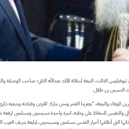
 ثيوفيلوس الثالث، البيعة لجلالة الملك عبدالله الثاني؛ صاحب الوصاية وال
لملك الحسين بن طلال.
ين للوفاء والبيعة، “يعترينا الفخر ونحن نبارك للاردن وقيادته وشعبه ذكرى م
ي والنفيس للحفاظ على وطنه، اسرة واحدة مسيحيين ومسلمين لرفعة شأ
يعة ذاتها التي أطلقها أحرار القدس مسلمين ومسيحيين، لمبايعة شريف العر