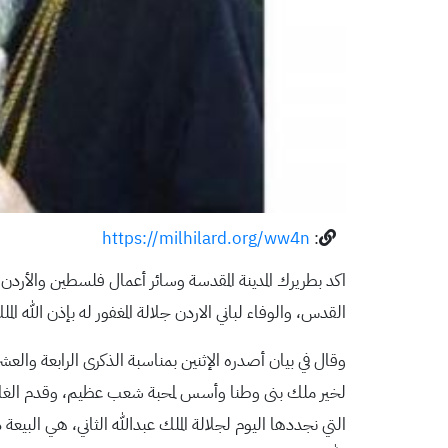
https://milhilard.org/ww4n
:
اكد بطريرك المدينة المقدسة وسائر أعمال فلسطين والأردن،
القدس، والوفاء لباني الاردن جلالة المغفور له بإذن الله ا
وقال في بيان أصدره الإثنين بمناسبة الذكرى الرابعة والعشر
لخير ملك بنى وطنا وأسس لمحبة شعب عظيم، وقدم الغال
التي نجددها اليوم لجلالة الملك عبدالله الثاني، هي الب