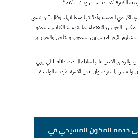
ردنية الكبيرة، كملك انسان وقائد حكيم”.
يي الأراضي المقدسة وأوقافها وعقاراتها،. وقال “لن ننسى
رة تعكس الحرص والاهتمام بما تقوم به الكنائس، ليغدو
ارث عظيم لقيم العيش بين الشعوب والتآخي والحوار بين
والوصي الأمين عليها جلالة الملك عبدالله الثاني وولي
ن والعيش المشترك، وأن تبقى الأسرة الأردنية الواحدة
لى خدمة المكون المسيحي في