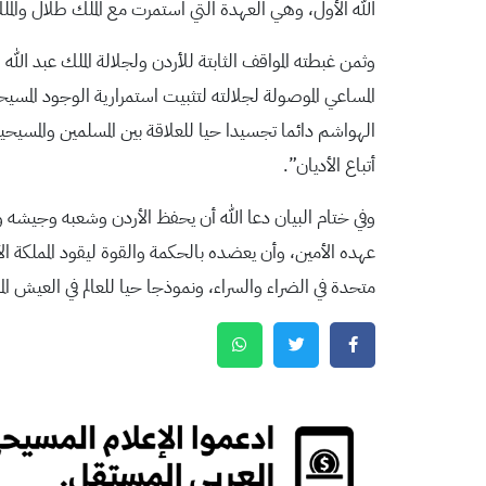
الله الأول، وهي العهدة التي استمرت مع الملك طلال والمل
وثمن غبطته المواقف الثابتة للأردن ولجلالة الملك عبد ال
المساعي الموصولة لجلالته لتثبيت استمرارية الوجود المس
الهواشم دائما تجسيدا حيا للعلاقة بين المسلمين والمس
أتباع الأديان”.
وفي ختام البيان دعا الله أن يحفظ الأردن وشعبه وجيشه وأ
عهده الأمين، وأن يعضده بالحكمة والقوة ليقود المملكة ال
متحدة في الضراء والسراء، ونموذجا حيا للعالم في العيش الم