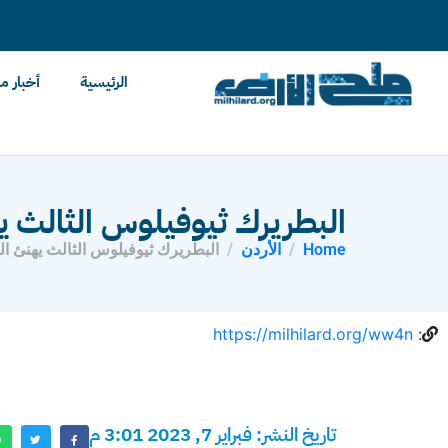
content
الرئيسية
أخبار م
البطريرك ثيوفيلوس الثالث يه
Home
الأردن
البطريرك ثيوفيلوس الثالث يهنئ الم
https://milhilard.org/ww4n
:
تاريخ النشر: فبراير 7, 2023 3:01 م