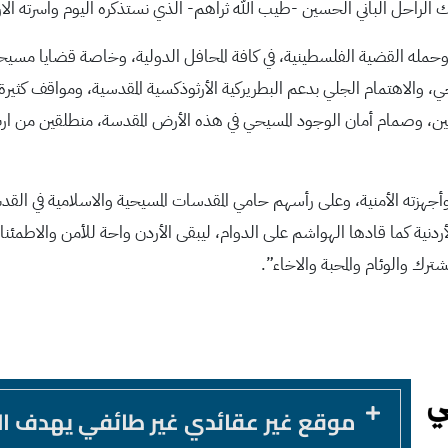
ك الراحل الباني الحسين -طيب الله ثراهم- الذي نستذكره اليوم واسرته الا
له وحمله القضية الفلسطينية، في كافة المحافل الدولية، وخاصة قضايا مسيح
يحي، والاهتمام الجلي بدعم البطريركية الأرثوذكسية المقدسية، ومواقف كثي
يحيين، وصمام أمان الوجود المسيحي في هذه الأرض المقدسة، منطلقين من 
جهزته الأمنية، وعلى رأسهم حامي المقدسات المسيحية والاسلامية في القدس 
أردنية كما قادها الهواشم على الدوام، ليبقى الأردن واحة للأمن والاطمئنا
شترك والوئام والمحبة والاخاء”.
موقع غير عقائدي غير طائفي يهدف ا