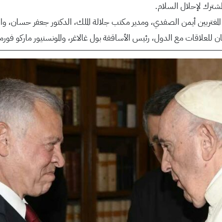
مشترك لإحلال السلام.
مغتربين أيمن الصفدي، ومدير مكتب جلالة الملك، الدكتور جعفر حسان، والسفي
للعلاقات مع الدول، رئيس الأساقفة بول غالاغر، والمونسنيور ماركو فورمي