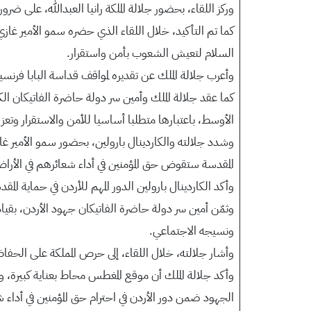
وركز اللقاء، بحضور جلالة الملكة رانيا العبدالله، على ضر
كما تم التأكيد، خلال اللقاء الذي حضره سمو الأمير غاز
السلام لتعيش الشعوب بأمن واستقرار.
وأعرب جلالة الملك عن تقديره لمواقف قداسة البابا فرنس
كما عقد جلالة الملك وأمين سر دولة حاضرة الفاتيكان الكا
الأوسط، باعتبارها متطلبا أساسيا للأمن والاستقرار وتعز
وشدد جلالته والكاردينال بارولين، بحضور سمو الأمير غاز
المقدسة ستقوض حق المؤمنين في أداء شعائرهم في الأراض
وأكد الكاردينال بارولين الدور المهم للأردن في حماية ا
وثمّن أمين سر دولة حاضرة الفاتيكان جهود الأردن، بقي
ونسيجه الاجتماعي.
وأشار جلالته، خلال اللقاء، إلى حرص المملكة على الحفاظ
وأكد جلالة الملك أن موقع المغطس محاط بعناية كبيرة، وس
الجهود ضمن دور الأردن في احترام حق المؤمنين في أداء ش