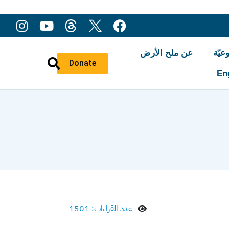
عيّة
عن ملح الأرض
Donate
En
عدد القراءات: 1501