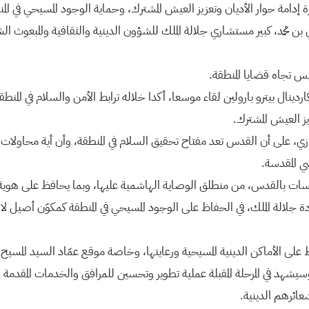
ورة إدامة حوار الأديان وتعزيز العيش المشترك، وحماية الوجود المسيحي في الم
ي بن محمد، كبير مستشاري جلالة الملك للشؤون الدينية والثقافية والمبعو
يس تجاه قضايا المنطقة.
ردينال بيترو بارولين لقاء موسعا، أكدا خلاله ترابط الأمن والسلام في الم
يز العيش المشترك.
ي، على أن القدس تعد مفتاح تحقيق السلام في المنطقة، وأن أية محاولات لل
ي المقدسة.
لمقدسات بالقدس، من منطلق الوصاية الهاشمية عليها، وبما يحافظ على هوية ا
ادة جلالة الملك، في الحفاظ على الوجود المسيحي في المنطقة كمكوّن أصي
 على الأماكن الدينية المسيحية ورعايتها، وخاصة موقع عمّاد السيد المسيح،
يشهد في المرحلة المقبلة عملية تطوير وتحسين للمرافق والخدمات المقدمة ل
عائرهم الدينية.