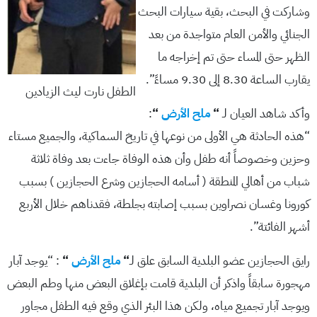
وشاركت في البحث، بقية سيارات البحث
الجنائي والأمن العام متواجدة من بعد
الظهر حتى المساء حتى تم إخراجه ما
يقارب الساعة 8.30 إلى 9.30 مساءً”.
الطفل نارت ليث الزيادين
وأكد شاهد العيان لـ
“
ملح الأرض
“
:
“هذه الحادثة هي الأولى من نوعها في تاريخ السماكية، والجميع مستاء
وحزين وخصوصاً أنه طفل وأن هذه الوفاة جاءت بعد وفاة ثلاثة
شباب من أهالي المنطقة ( أسامه الحجازين وشرع الحجازين ) بسبب
كورونا وغسان نصراوين بسبب إصابته بجلطة، فقدناهم خلال الأربع
أشهر الفائتة”.
رايق الحجازين عضو البلدية السابق علق لـ
“
ملح الأرض
“
: “يوجد آبار
مهجورة سابقاً واذكر أن البلدية قامت بإغلاق البعض منها وطم البعض
ويوجد آبار تجميع مياه، ولكن هذا البئر الذي وقع فيه الطفل مجاور