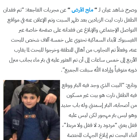
وصرح شاهد عيان لـ
“
ملح الأرض
“
عن مجريات الفاجعة: “تم فقدان
الطفل نارت ليث الزيادين بعد ظهر السبت وتم الإعلان عنه في مواقع
التواصل الإجتماعي والإبلاغ عن فقدانه على صفحة خاصة عبر
الفيسبوك لأبناء السماكية تحتوي على خمسة آلاف شخص للبحث
عنه، وفعلاً تم التجاوب من أهالي المنطقة وخرجوا للبحث لما يقارب
الأربع إلى خمس ساعات إلى أن تم العثور عليه في بئر ماء بجانب منزل
ذويه متوفياً وإرادة الله سبقت الجميع”.
وتابع: “البيت الذي وجد فيه البئر ووقع
فيه الطفل نارت هو بيت غير مسكون
من أصحابه، البئر إسمنتي وله باب حديد
وهو ليس بئر مهجور لكن ليس عليه
قفل يعني “مردود رد لا قفل ولا مربط”،
أثناء البحث تم إبلاغ الجهات المختصة