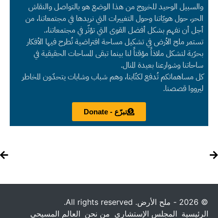
والسبيل الوحيد للخروج من هذا الوضع هو بالتواصل والنقاش
الحر، حول هويّاتنا وحول التغييرات التي نريدها في مجتمعاتنا، من
أجل أن نفهم بشكل أفضل القوى التي تؤثّر في مجتمعاتنا،.
تستمر ملح الأرض في تشكيل مساحة افتراضية تُطرح فيها الأفكار
بحرّية لتشكل ملاذاً مؤقتاً لنا بينما تبقى المساحات الحقيقية في
ساحاتنا وشوارعنا بعيدة المنال.
كل مساهماتكم تُدفع لكتّابنا، وهم شباب وشابات يتحدّون المخاطر
ليرووا قصصنا.
تبرّع - Donate
© 2026 - ملح الأرض. All rights reserved.
الرئيسية
المجلس الإستشاري
من نحن
العالم المسيحي