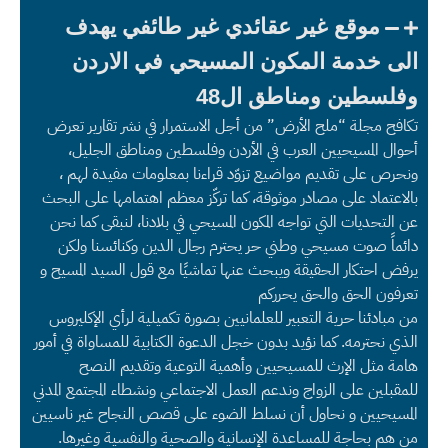
موقع غير عقائدي غير طائفي يهدف
الى خدمة المكون المسيحي في الاردن
وفلسطين ومناطق ال48
تكافح مجلة “ملح الأرض” من أجل الاستمرار في نشر تقارير تعرض
أحوال المسيحيين العرب في الأردن وفلسطين ومناطق الجليل،
ونحرص على تقديم مواضيع تزوّد قراءنا بمعلومات مفيدة لهم ،
بالاعتماد على مصادر موثوقة، كما تركّز معظم اهتمامها على البحث
عن التحديات التي تواجه المكون المسيحي في بلادنا، لنبقى كما نحن
دائماً صوت مسيحي وطني حر يحترم رجال الدين وكنائسنا ولكن
يرفض احتكار الحقيقة ويبحث عنها تماشيًا مع قول السيد المسيح و
تعرفون الحق والحق يحرركم
من مبادئنا حرية التعبير للعلمانيين بصورة تكميلية لرأي الإكليروس
الذي نحترمه. كما نؤيد بدون خجل الدعوة الكتابية للمساواة في أمور
هامة مثل الإرث للمسيحيين وأهمية التوعية وتقديم النصح
للمقبلين على الزواج وندعم العمل الاجتماعي ونشطاء المجتمع المدني
المسيحيين و نحاول أن نسلط الضوء على قصص النجاح غير ناسيين
من هم بحاجة للمساعدة الإنسانية والصحية والنفسية وغيرها.