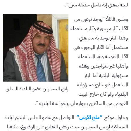
لبيته بمعنى إنه داخل حديقة منزل”.
ومضى قائلاً: “يوجد نوعين من
الآبار، آبار مهجورة وآبار مستعملة
وهذا البئر يوجد به ماء يعني
مستعمل أما الآبار المهجورة هي
الآبار المفتوحة وغير المستعملة
وأهلها غير متواجدين وهذه
مسؤولية البلدية أما البئر
المستعمل هو خارج مسؤولية
رايق الحجازين عضو البلدية السابق
البلدية، ولو كان خارج البيت
المفروض من الساكنين بجواره أن يبلغوا عنه البلدية “.
وحاول موقع
“ملح الأرض”
التواصل مع عضو المجلس البلدي لبلدة
السماكية لويس الحجازين حيث رفض التعليق على الموضوع، مكتفيا