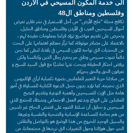
الى خدمة المكون المسيحي في الاردن
وفلسطين ومناطق ال48
تكافح مجلة “ملح الأرض” من أجل الاستمرار في نشر تقارير تعرض
أحوال المسيحيين العرب في الأردن وفلسطين ومناطق الجليل،
ونحرص على تقديم مواضيع تزوّد قراءنا بمعلومات مفيدة لهم ،
بالاعتماد على مصادر موثوقة، كما تركّز معظم اهتمامها على البحث
عن التحديات التي تواجه المكون المسيحي في بلادنا، لنبقى كما نحن
دائماً صوت مسيحي وطني حر يحترم رجال الدين وكنائسنا ولكن
يرفض احتكار الحقيقة ويبحث عنها تماشيًا مع قول السيد المسيح و
تعرفون الحق والحق يحرركم
من مبادئنا حرية التعبير للعلمانيين بصورة تكميلية لرأي الإكليروس
الذي نحترمه. كما نؤيد بدون خجل الدعوة الكتابية للمساواة في أمور
هامة مثل الإرث للمسيحيين وأهمية التوعية وتقديم النصح
للمقبلين على الزواج وندعم العمل الاجتماعي ونشطاء المجتمع المدني
المسيحيين و نحاول أن نسلط الضوء على قصص النجاح غير ناسيين
من هم بحاجة للمساعدة الإنسانية والصحية والنفسية وغيرها.
والسبيل الوحيد للخروج من هذا الوضع هو بالتواصل والنقاش
الحر، حول هويّاتنا وحول التغييرات التي نريدها في مجتمعاتنا، من