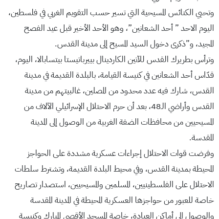
وتحيي الكنائس المسيحية التي تسير حسب التقويم الغربي في فلسطين،
اليوم الاحد ” أحد الشعانين”، وهو الأحد الأخير قبل عيد الفصح
المجيد، و”ذكرى دخول السيد المسيح إلى مدينة القدس.
وترأس بطريرك القدس للآتين الكاردينال بييرباتيستا بيتسابالا، اليوم،
قدّاس أحد الشعانين في كنيسة القيامة، بالبلدة القديمة في مدينة
القدس، شارك فيه عدد محدود من المصلين، غالبيتهم من مدينة
القدس وأراضي الـ48، بعد أن حرم الاحتلال الإسرائيلي الآلاف من
المسيحيين من محافظات الضفة الغربية من الوصول إلى المدينة
المقدسة.
وفرضت قوات الاحتلال إجراءات عسكرية مشددة على الحواجز
المحيطة بمدينة القدس، وفي محيط البلدة القديمة، وتشترط سلطات
الاحتلال على الفلسطينيين، المسلمين والمسيحيين، استصدار تصاريح
خاصة للعبور من حواجزها العسكرية المحيطة في المدينة المقدسة
والوصول إلى أماكن العبادة، خاصة المسجد الأقصى المبارك وكنيسة