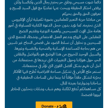
دائماً صوت مسيحي وطني حر يحترم رجال الدين وكنائسنا ولكن
يرفض احتكار الحقيقة ويبحث عنها تماشيًا مع قول السيد المسيح و
تعرفون الحق والحق يحرركم
من مبادئنا حرية التعبير للعلمانيين بصورة تكميلية لرأي الإكليروس
الذي نحترمه. كما نؤيد بدون خجل الدعوة الكتابية للمساواة في أمور
هامة مثل الإرث للمسيحيين وأهمية التوعية وتقديم النصح
للمقبلين على الزواج وندعم العمل الاجتماعي ونشطاء المجتمع المدني
المسيحيين و نحاول أن نسلط الضوء على قصص النجاح غير ناسيين
من هم بحاجة للمساعدة الإنسانية والصحية والنفسية وغيرها.
والسبيل الوحيد للخروج من هذا الوضع هو بالتواصل والنقاش
الحر، حول هويّاتنا وحول التغييرات التي نريدها في مجتمعاتنا، من
أجل أن نفهم بشكل أفضل القوى التي تؤثّر في مجتمعاتنا،.
تستمر ملح الأرض في تشكيل مساحة افتراضية تُطرح فيها الأفكار
بحرّية لتشكل ملاذاً مؤقتاً لنا بينما تبقى المساحات الحقيقية في
ساحاتنا وشوارعنا بعيدة المنال.
كل مساهماتكم تُدفع لكتّابنا، وهم شباب وشابات يتحدّون المخاطر
ليرووا قصصنا.
تبرّع - Donate