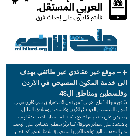
موقع غير عقائدي غير طائفي يهدف
الى خدمة المكون المسيحي في الاردن
وفلسطين ومناطق ال48
تكافح مجلة “ملح الأرض” من أجل الاستمرار في نشر تقارير تعرض
أحوال المسيحيين العرب في الأردن وفلسطين ومناطق الجليل،
ونحرص على تقديم مواضيع تزوّد قراءنا بمعلومات مفيدة لهم ،
بالاعتماد على مصادر موثوقة، كما تركّز معظم اهتمامها على البحث
عن التحديات التي تواجه المكون المسيحي في بلادنا، لنبقى كما نحن