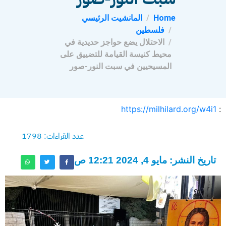
Home
المانشيت الرئيسي
فلسطين
الاحتلال يضع حواجز حديدية في
محيط كنيسة القيامة للتضييق على
المسيحيين في سبت النور-صور
https://milhilard.org/w4i1
:
عدد القراءات: 1798
تاريخ النشر: مايو 4, 2024 12:21 ص