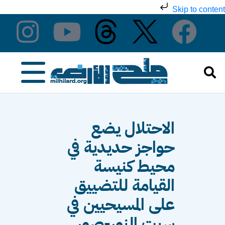
Skip to content
الاحتلال يضع
حواجز حديدية في
محيط كنيسة
القيامة للتضييق
على المسيحيين في
سبت النور-صور