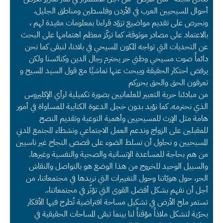
أحوال المسيحيين العرب في الأردن وفلسطين ومناطق الجليل،
ونحرص على تقديم مواضيع تزوّد قراءنا بمعلومات مفيدة لهم ،
بالاعتماد على مصادر موثوقة، كما تركّز معظم اهتمامها على البحث
عن التحديات التي تواجه المكون المسيحي في بلادنا، لنبقى كما نحن
دائماً صوت مسيحي وطني حر يحترم رجال الدين وكنائسنا ولكن
يرفض احتكار الحقيقة ويبحث عنها تماشيًا مع قول السيد المسيح و
تعرفون الحق والحق يحرركم
من مبادئنا حرية التعبير للعلمانيين بصورة تكميلية لرأي الإكليروس
الذي نحترمه. كما نؤيد بدون خجل الدعوة الكتابية للمساواة في أمور
هامة مثل الإرث للمسيحيين وأهمية التوعية وتقديم النصح
للمقبلين على الزواج وندعم العمل الاجتماعي ونشطاء المجتمع المدني
المسيحيين و نحاول أن نسلط الضوء على قصص النجاح غير ناسيين
من هم بحاجة للمساعدة الإنسانية والصحية والنفسية وغيرها.
والسبيل الوحيد للخروج من هذا الوضع هو بالتواصل والنقاش
الحر، حول هويّاتنا وحول التغييرات التي نريدها في مجتمعاتنا، من
أجل أن نفهم بشكل أفضل القوى التي تؤثّر في مجتمعاتنا،.
تستمر ملح الأرض في تشكيل مساحة افتراضية تُطرح فيها الأفكار
بحرّية لتشكل ملاذاً مؤقتاً لنا بينما تبقى المساحات الحقيقية في