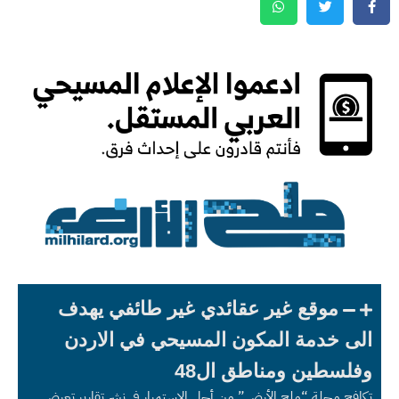
موقع غير عقائدي غير طائفي يهدف
الى خدمة المكون المسيحي في الاردن
وفلسطين ومناطق ال48
تكافح مجلة “ملح الأرض” من أجل الاستمرار في نشر تقارير تعرض