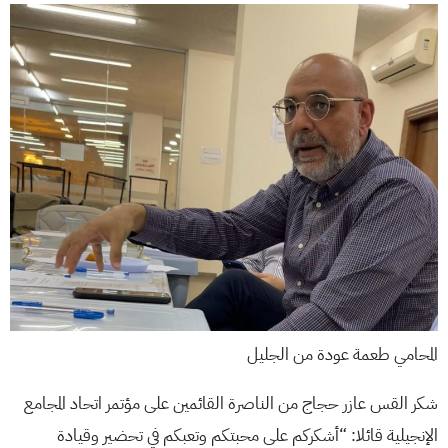
المحامي طعمة عودة من الجليل
شكر القس عازر حجاج من الناصرة القائمين على مؤتمر اتحاد المجامع
الإنجيلية قائلا: “أشكركم على محبتكم وتعبكم في تحضير وقيادة