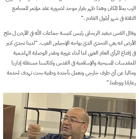
الرب يملأ المكان وهذا ظهر بقرار موحد لضرورة عقد مؤتمر للمجامع
الثلاثة في شهر أيلول القادم .”
وقال القس ديفيد الريحاني رئيس كنيسة جماعات الله في الأردن ل ملح
الأرض انه يعي التحدي الذي يواجه الإنجيلين العرب. “لدينا تحدي كبير
في إقناع الرأي العام العربي اننا أبناء عروبة ونقدر الوصاية الهاشمية
للمقدسات المسيحية والإسلامية في القدس وكنائسنا مستقلة إداريا
وماليا عن أي طرف خارجي ونعمل بأجندة وطنية بحث تهدف لخدمة
رعايانا ووطننا.”