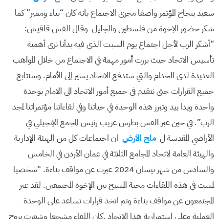
سعيد بنجاح المؤتمر واصفا مجرى الاجتماع بانه كان “بناء ومميز” كما
شكر حضور الإخوة من فلسطين والجليل وقال القس قاقيش:
“أشكر الرب لأجل اجتماع يوم السبت الذي فيه بدأنا نرى أهمية
تأسيس الاتحاد حيث برزت أمور مهمة في الاجتماع من خلال المواهب
العديدة لدى الخدام والتي ستدفع الاتحاد يسير إلى الأمام. وسنتابع
جميع القرارات حتى نتقدم في جميع أمور الاتحاد الى الامام بوحدة
واحدة ويدا بيد وتبرز هذه الوحدة في حياتنا وفي لقاءاتنا مؤتمراتنا لمجد
الرب”. في حين عبر القس بطرس غريب رئيس المجمع الإنجيلي في
الأراضي المقدسة ل
ملح الأرض
ان اجتماعات كل من الهيئة الإدارية
والهيئة العامة لاتحاد المجامع الثلاثة في عمان الأردن في الخامس
والسادس من شهر نيسان 2024 عبرت عن مواقف بناءة. “شخصيا
لمست في هذه اللقاءات محبة المسيح بين الإخوة المجتمعين. لقد عبر
المجتمعون عن مواقف بناءة وتم اتخذ قرارات تساعد على الوحدة
العملية وعلى استمرارية هذا الاتحاد .كان اللقاء مشجعا وشعرت بروح