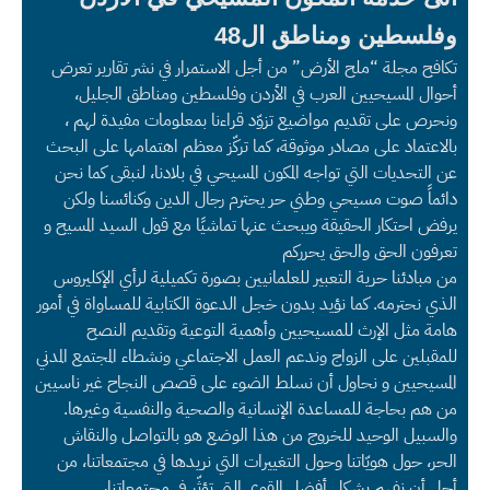
وفلسطين ومناطق ال48
تكافح مجلة “ملح الأرض” من أجل الاستمرار في نشر تقارير تعرض
أحوال المسيحيين العرب في الأردن وفلسطين ومناطق الجليل،
ونحرص على تقديم مواضيع تزوّد قراءنا بمعلومات مفيدة لهم ،
بالاعتماد على مصادر موثوقة، كما تركّز معظم اهتمامها على البحث
عن التحديات التي تواجه المكون المسيحي في بلادنا، لنبقى كما نحن
دائماً صوت مسيحي وطني حر يحترم رجال الدين وكنائسنا ولكن
يرفض احتكار الحقيقة ويبحث عنها تماشيًا مع قول السيد المسيح و
تعرفون الحق والحق يحرركم
من مبادئنا حرية التعبير للعلمانيين بصورة تكميلية لرأي الإكليروس
الذي نحترمه. كما نؤيد بدون خجل الدعوة الكتابية للمساواة في أمور
هامة مثل الإرث للمسيحيين وأهمية التوعية وتقديم النصح
للمقبلين على الزواج وندعم العمل الاجتماعي ونشطاء المجتمع المدني
المسيحيين و نحاول أن نسلط الضوء على قصص النجاح غير ناسيين
من هم بحاجة للمساعدة الإنسانية والصحية والنفسية وغيرها.
والسبيل الوحيد للخروج من هذا الوضع هو بالتواصل والنقاش
الحر، حول هويّاتنا وحول التغييرات التي نريدها في مجتمعاتنا، من
أجل أن نفهم بشكل أفضل القوى التي تؤثّر في مجتمعاتنا،.