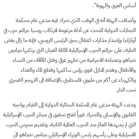
أساس العرق والهوية”.
وأضافت الهيئة أنه في الوقت الذي تحرك فيه مدعي عام محكمة
الجنايات الدولية للبحث عن أدلة مزعومة لارتكاب روسيا جرائم حرب في
أوكرانيا وإصدار مذكرات اعتقال بحق الرئيس الروسي، فإنه ما زال يغض
الطرف على جرائم الحرب الإسرائيلية الماثلة للعيان التي يرتكبها بنيامين
نتنياهو وعصابته الاجرامية من تطهير عرقي وقتل للآلآف من النساء
والأطفال وهدم المنازل فوق رؤس ساكنيها وقطع الماء والغذاء
والكهرباء عن أكثر من مليوني فلسطيني بالإضافة الى التهجير القسري
تحت النار.
ودعت الهيئة مدعي عام المحكمة الجنائية الدولية إلى القيام بواجبه
القانوني والإنساني والتحرك فوراً لفتح تحقيق في مجازر الحرب الإسرائيلية
التي لم يشهدها العالم منذ الحرب العالمية الثانية، وتقديم مجرمي الحرب
الاسرئيلية وعلى رأسهم رئيس الوزراء الإسرائيلي بنيامين نتنياهو الى