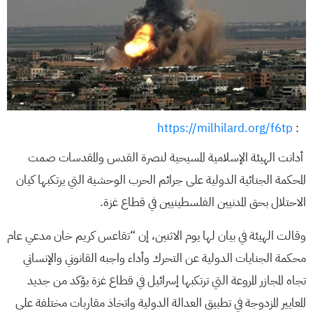
https://milhilard.org/f6tp
:
أدانت الهيئة الإسلامية المسيحية لنصرة القدس والمقدسات صمت
المحكمة الجنائية الدولية على جرائم الحرب الوحشية التي يرتكبها كيان
الاحتلال بحق المدنيين الفلسطينيين في قطاع غزة.
وقالت الهيئة في بيان لها يوم الاثنين، إن “تقاعس كريم خان مدعي عام
محكمة الجنايات الدولية عن التحرك وأداء واجبه القانوني والإنساني
تجاه المجازر المروعة التي ترتكبها إسرائيل في قطاع غزة يؤكد من جديد
المعايير المزدوجة في تطبيق العدالة الدولية واتخاذ مقاربات مختلفة على