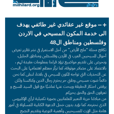
موقع غير عقائدي غير طائفي يهدف
الى خدمة المكون المسيحي في الاردن
وفلسطين ومناطق ال48
تكافح مجلة “ملح الأرض” من أجل الاستمرار في نشر تقارير تعرض
أحوال المسيحيين العرب في الأردن وفلسطين ومناطق الجليل،
ونحرص على تقديم مواضيع تزوّد قراءنا بمعلومات مفيدة لهم ،
بالاعتماد على مصادر موثوقة، كما تركّز معظم اهتمامها على البحث
عن التحديات التي تواجه المكون المسيحي في بلادنا، لنبقى كما نحن
دائماً صوت مسيحي وطني حر يحترم رجال الدين وكنائسنا ولكن
يرفض احتكار الحقيقة ويبحث عنها تماشيًا مع قول السيد المسيح و
تعرفون الحق والحق يحرركم
من مبادئنا حرية التعبير للعلمانيين بصورة تكميلية لرأي الإكليروس
الذي نحترمه. كما نؤيد بدون خجل الدعوة الكتابية للمساواة في أمور
هامة مثل الإرث للمسيحيين وأهمية التوعية وتقديم النصح