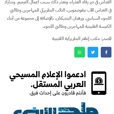
القداس في دير رقاد العذراء، وتعذر ذلك بسبب أعمال الترميم. وشارك
في القداس الأب نيقوديموس، النائب البطريركي للمهاجرين وطالبي
اللجوء السياسي، ورهبان البنديكتان، بالإضافة إلى مجموعة من أبناء
الكنيسة الفلبينية للمهاجرين وطالبي اللجوء.
المصدر: مكتب إعلام البطريركية اللاتينية