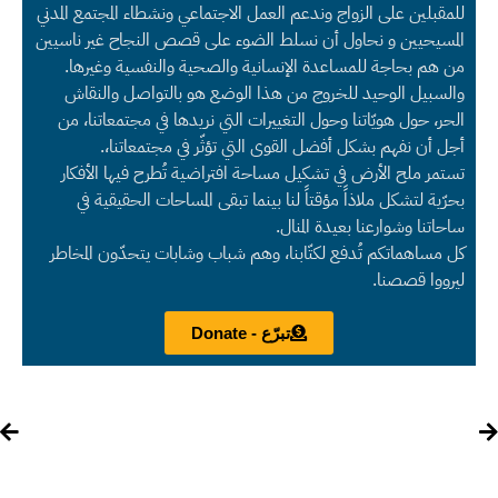
للمقبلين على الزواج وندعم العمل الاجتماعي ونشطاء المجتمع المدني
المسيحيين و نحاول أن نسلط الضوء على قصص النجاح غير ناسيين
من هم بحاجة للمساعدة الإنسانية والصحية والنفسية وغيرها.
والسبيل الوحيد للخروج من هذا الوضع هو بالتواصل والنقاش
الحر، حول هويّاتنا وحول التغييرات التي نريدها في مجتمعاتنا، من
أجل أن نفهم بشكل أفضل القوى التي تؤثّر في مجتمعاتنا،.
تستمر ملح الأرض في تشكيل مساحة افتراضية تُطرح فيها الأفكار
بحرّية لتشكل ملاذاً مؤقتاً لنا بينما تبقى المساحات الحقيقية في
ساحاتنا وشوارعنا بعيدة المنال.
كل مساهماتكم تُدفع لكتّابنا، وهم شباب وشابات يتحدّون المخاطر
ليرووا قصصنا.
تبرّع - Donate