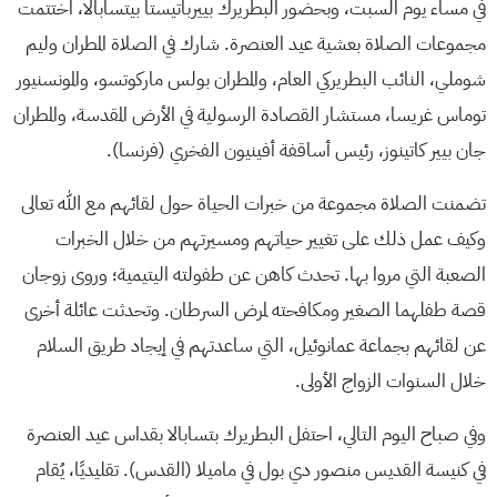
في مساء يوم السبت، وبحضور البطريرك بييرباتيستا بيتسابالا، اختتمت
مجموعات الصلاة بعشية عيد العنصرة. شارك في الصلاة المطران وليم
شوملي، النائب البطريركي العام، والمطران بولس ماركوتسو، والمونسنيور
توماس غريسا، مستشار القصادة الرسولية في الأرض المقدسة، والمطران
جان بيير كاتينوز، رئيس أساقفة أفينيون الفخري (فرنسا).
تضمنت الصلاة مجموعة من خبرات الحياة حول لقائهم مع الله تعالى
وكيف عمل ذلك على تغيير حياتهم ومسيرتهم من خلال الخبرات
الصعبة التي مروا بها. تحدث كاهن عن طفولته اليتيمية؛ وروى زوجان
قصة طفلهما الصغير ومكافحته لمرض السرطان. وتحدثت عائلة أخرى
عن لقائهم بجماعة عمانوئيل، التي ساعدتهم في إيجاد طريق السلام
خلال السنوات الزواج الأولى.
وفي صباح اليوم التالي، احتفل البطريرك بتسابالا بقداس عيد العنصرة
في كنيسة القديس منصور دي بول في ماميلا (القدس). تقليديًا، يُقام