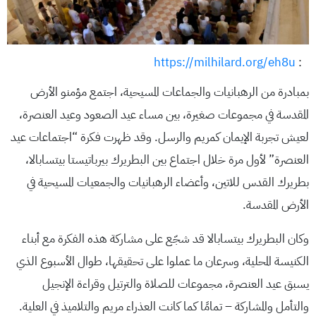
https://milhilard.org/eh8u
:
بمبادرة من الرهبانيات والجماعات المسيحية، اجتمع مؤمنو الأرض
المقدسة في مجموعات صغيرة، بين مساء عيد الصعود وعيد العنصرة،
لعيش تجربة الإيمان كمريم والرسل. وقد ظهرت فكرة “اجتماعات عيد
العنصرة” لأول مرة خلال اجتماع بين البطريرك بيرباتيستا بيتسابالا،
بطريرك القدس للاتين، وأعضاء الرهبانيات والجمعيات المسيحية في
الأرض المقدسة.
وكان البطريرك بيتسابالا قد شجّع على مشاركة هذه الفكرة مع أبناء
الكنيسة المحلية، وسرعان ما عملوا على تحقيقها، طوال الأسبوع الذي
يسبق عيد العنصرة، مجموعات للصلاة والترتيل وقراءة الإنجيل
والتأمل والمشاركة – تمامًا كما كانت العذراء مريم والتلاميذ في العلية.