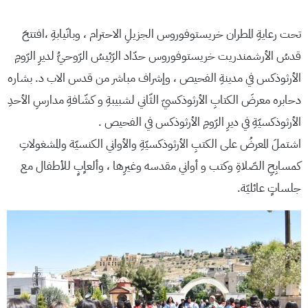
تحت رعايةِ المطران خريستوفوروس الجزيلِ الاحترام ، وبانّيابةِ ،افتتحَ
قدسُ الأرشمندريت خريستوفوروس حدّاد الرّئيسُ الرّوحيُّ لديرِ الرّومِ
الأرثوذكس في مدينةِ الفحيص ، وإشراف مباشر من قدس الاب د. بشاره
دحابره معرضَ الكتابِ الأرثوذكسيّ الثّاني لشبيبةِ و كشّافةِ مدارسِ الأحدِ
الأرثوذكسيّةِ في ديرِ الرّومِ الأرثوذكس في الفحيص .
اشتملَ المعرضُ على الكتبِ الأرثوذكسيّةِ والأواني الكنسيّة والمشغولاتِ
كمسابِحِ الصّلاةِ وكتب و أواني مقدسه وغيرِها ، وألعاٍبٍ للأطفال مع
جلساتٍ عائليّة.