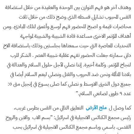
وهدف آخر هو فهم التوازن بين الوحدة والعقيدة من خلال استضافة
القس المحبوب تشارلي قسطه الذي وضح ذلك من خلال ثلاث
محاضرات قيمة و اصبح للحضور فهم أوسع وأعمق لتلك المبادئ. ومن
أهداف المؤتمر الاخرى مساعدة قادة الشبيبة والشبيبة لمواجهة
التحديات المعاصرة التي حيت سمعناها بجلستين وذلك باستضافة الاخ
داني سمارنه جعلت الحضور تفهم عقلية شبيبة العصر . الشكر للرب
لنجاح المؤتمر. وكلمة أخيرة. إننا نصلي لأجل حلول السلام والعدالة في
بلادنا المتألمة ونحن ضد الحروب والقتل ونصلي ليعم السلام أيضا في
جميع دول الشرق الاوسط و نصلي كما صلى يسوع في إنجيل متى ٥:
عدد ٩ طوبى لصانعي السلام.”
كما وصل ل
ملح الأرض
التعليق التالي من القس بطرس غريب،
رئيس مجمع الكنائس الانجيلية في اسرائيل:
“بسم الاب والابن والروح
القدس.
باسمي وباسم مجمع الكنائس الانجيلية في اسرائيل بحب