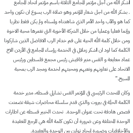
ا
شكر الله من أجل مؤتمر المجامع الثلاثة باسم مؤتمر اتحاد المجامع
. بشكر الله من اجل شعار المؤتمر وهو صلاة الرب يسوع ان نكون واحد
كما هو والآب واحد الأمر الذي شاهدناه ولمسناه ولم يكن فقط نظريا
وإنما فعليا وعمليا من خلال الشركة الأخوية التي تغمرها محبة الاخوة
ومن خلال كلمة الله الحية على فم خدام الرب الافاضل الذين شاركونا
الكلمة كما اود ان
ا
شكر زملائي في الخدمة رؤساء المجامع في الأردن الاخ
عماد معايعة و القس منير قاقيش رئيس مجمع فلسطين ورئيس
الاتحاد على تعاونهم وتعبهم ومحبتهم لخدمة ومجد الرب بمحبة
المسيح.”
وكان المتحدث الرئيسي في المؤتمر القس تشارلي قسطه، مدير خدمة
الكلمة الحيَّة في بيروت والذي قدم سلسلة محاضرات شيقة تضمنت
قصص هادفة تحت عنوان الوحدة. تحدث الخبير قسطه عن اطارات
الوحدة المختلفة وعن ضرورة أن تكون كلمة الله هي المرجع للعقيدة
والأخلاقيات وضرورة إيجاد توازن بين الوحدة والعقيدة.