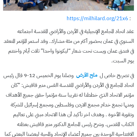
https://milhilard.org/21x6
:
عقد اتحاد المجامع الإنجيلية في الأردن والأراضي المقدسة اجتماعه
السنوي في عمان بحضور أكثر من مئة مشارك. وقد استمر المؤتمر المنعقد
في فندق عمان ويست تحت شعار “ليكونوا واحدا” ثلاث أيام واختتم
يوم السبت.
في تصريح خاص ل
ملح الأرض
وصلنا يوم الخميس 12-9 قال رئيس
اتحاد المجامع في الأردن والأراضي المقدسة القس منير قاقيش: “كان
مؤتمر الاتحاد الذي خططنا له تقريبا سنة مؤتمرا حقق جميع الأهداف
ومنها تجمع خدام مجمع الاردن وفلسطين ومجمع إسرائيل للشركة
وتقوية الأخوة . وهدف اخر تأكيد أن هذا الاتحاد مبني على تعاليم
الكتاب المقدس. وشرح رئيس المجامع الدكتور منير قاقيش بعظته
الافتتاحية الوحدة بين جميع أعضاء الإتحاد والمحبة لبعضنا البعض كما