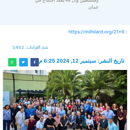
وفلسطين وال 48 يعقد اجتماع في
عمان
https://milhilard.org/21x6
:
عدد القراءات: 1452
تاريخ النشر: سبتمبر 12, 2024 6:25 م