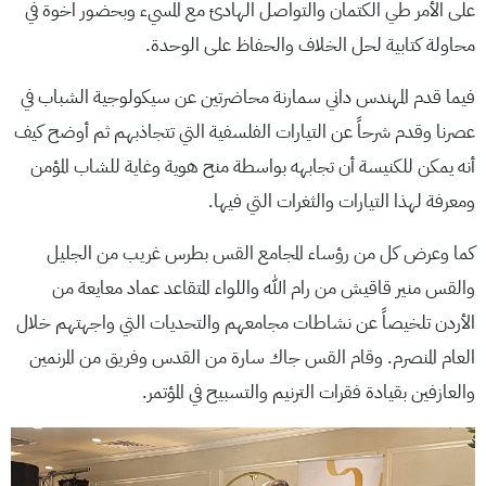
على الأمر طي الكتمان والتواصل الهادئ مع المسيء وبحضور اخوة في
محاولة كتابية لحل الخلاف والحفاظ على الوحدة.
فيما قدم المهندس داني سمارنة محاضرتين عن سيكولوجية الشباب في
عصرنا وقدم شرحاً عن التيارات الفلسفية التي تتجاذبهم ثم أوضح كيف
أنه يمكن للكنيسة أن تجابهه بواسطة منح هوية وغاية للشاب المؤمن
ومعرفة لهذا التيارات والثغرات التي فيها.
كما وعرض كل من رؤساء المجامع القس بطرس غريب من الجليل
والقس منير قاقيش من رام الله واللواء المتقاعد عماد معايعة من
الأردن تلخيصاً عن نشاطات مجامعهم والتحديات التي واجهتهم خلال
العام المنصرم. وقام القس جاك سارة من القدس وفريق من المرنمين
والعازفين بقيادة فقرات الترنيم والتسبيح في المؤتمر.