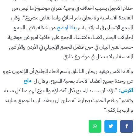
خدام الانجيل بسبب اختلاف في وجهة نظر في موضوع ما ليس من
العقيدة الاساسية ولا يتعلق بامر اخلاقي وانما نقاش مشروع”. وكان
المجمع الإنجيلي في اسرائيل نشر
بيانا اوضح
من خلاله رفض المجمع
لمحاولات البعض الاساءة لاعضاء المجمع على خلفية امور غير جوهرية،
حسب تعبير البيان في حين فضل المجمع الإنجيلي في الأردن والأراضي
المقدسة ان لا يتدخل في موضوع خلافي.
وأفاد القس ديفيد ريحاني الناطق باسم اتحاد المجامع أن المؤتمرون عبرو
عن وحدة جميع أعضاء الاتحاد بمحبة المسيح. وقال ل
ملح
الآرض:
“نؤكد أن جسد المسيح بكل أعضاؤه والتنوع لهم منا كل محبة
وتقدير” وختم الحديث بعبارة. “مصلين ان يحفظ الرب الجميع بعنايته
والرب يبارككم.”