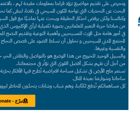
ونحرص على تقديم مواضيع تزوّد قراءنا بمعلومات مفيدة لهم ، بالاعتما
البحث عن التحديات التي تواجه المكون المسيحي في بلادنا، لنبقى كما
وكنائسنا ولكن يرفض احتكار الحقيقة ويبحث عنها تماشيًا مع قول السي
من مبادئنا حرية التعبير للعلمانيين بصورة تكميلية لرأي الإكليروس الذ
في أمور هامة مثل الإرث للمسيحيين وأهمية التوعية وتقديم النصح للم
المجتمع المدني المسيحيين و نحاول أن نسلط الضوء على قصص النجاح 
والنفسية وغيرها.
والسبيل الوحيد للخروج من هذا الوضع هو بالتواصل والنقاش الحر، حول 
من أجل أن نفهم بشكل أفضل القوى التي تؤثّر في مجتمعاتنا،.
تستمر ملح الأرض في تشكيل مساحة افتراضية تُطرح فيها الأفكار بحرّية لت
ساحاتنا وشوارعنا بعيدة المنال.
كل مساهماتكم تُدفع لكتّابنا، وهم شباب وشابات يتحدّون المخاطر ليرو
تبرّع - Donate