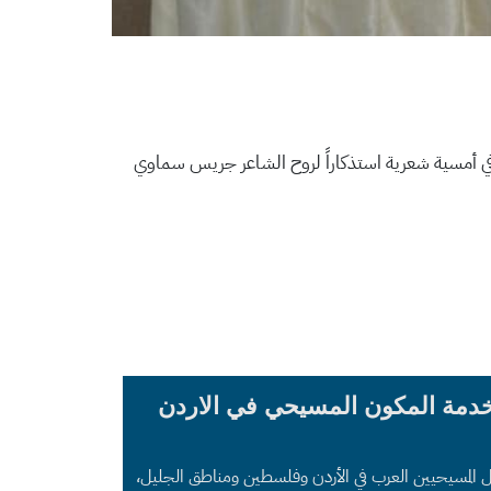
في أمسية شعرية استذكاراً لروح الشاعر جريس سماوي
خدمة المكون المسيحي في الاردن
ل المسيحيين العرب في الأردن وفلسطين ومناطق الجليل،