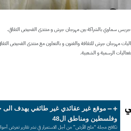
عر جريس سماوي بالشراكة بين مهرجان جرش و منتدى الفحيص الثقافي.
اليات مهرجان جرش للثقافة والفنون و بالتعاون مع منتدى الفحيص الثقا
عاليات الرسمية و الشعبية.
موقع غير عقائدي غير طائفي يهدف الى 
وفلسطين ومناطق ال48
تكافح مجلة “ملح الأرض” من أجل الاستمرار في نشر تقارير تعرض أحوا