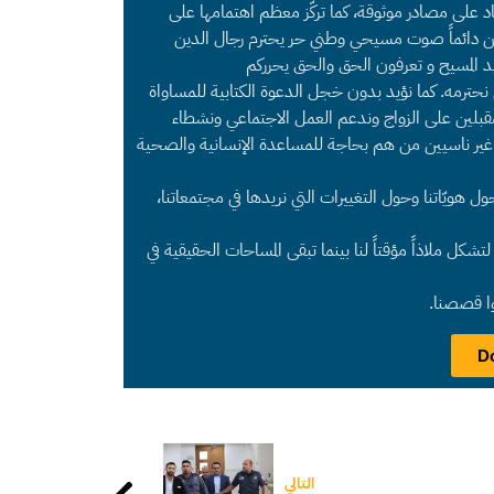
د على مصادر موثوقة، كما تركّز معظم اهتمامها على
 نحن دائماً صوت مسيحي وطني حر يحترم رجال الدين
د المسيح و تعرفون الحق والحق يحرركم
ي نحترمه. كما نؤيد بدون خجل الدعوة الكتابية للمساواة
قبلين على الزواج وندعم العمل الاجتماعي ونشطاء
غير ناسيين من هم بحاجة للمساعدة الإنسانية والصحية
هويّاتنا وحول التغييرات التي نريدها في مجتمعاتنا،
شكل ملاذاً مؤقتاً لنا بينما تبقى المساحات الحقيقية في
وا قصصنا.
التالي